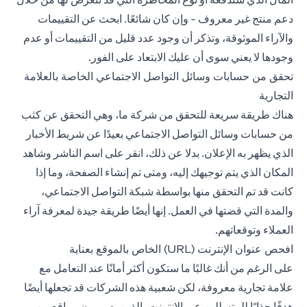
دعم منتج غير معروف - وإن كان شائعًا. ابحث عن التقييمات
والآراء الموثوقة، وتذكر أن وجود عدد قليل من التقييمات أو عدم
وجودها لا يعني سوى أن عليك الابتعاد على الفور.
تحقق من حسابات وسائل التواصل الاجتماعي الخاصة بالعلامة
التجارية
هناك طريقة سريعة للتحقق من شركة ما، وهي التحقق عن كثب
من حسابات وسائل التواصل الاجتماعي بعيدًا عن شريط الأخبار
الذي يظهر به الإعلان. بدلا عن ذلك، انقر على اسم الناشر وشاهد
المكان الذي يتم توجيهك إليه، ومتى تم إنشاء الصفحة، وما إذا
كانت قد تم التحقق منها بواسطة شبكة التواصل الاجتماعي،
والمدة التي قضتها في العمل. إنها أيضًا طريقة جيدة لمعرفة آراء
العملاء وتوقعاتهم.
افحص عنوان الإنترنت (URL) الخاص بالموقع بعناية
على الرغم من أنك غالبًا ما ستكون أكثر أمانًا عند التعامل مع
علامة تجارية معروفة، لكن شعبية هذه الشركات قد تجعلها أيضًا
هدفًا جذابًا للمتسللين عبر الإنترنت، الذين يصممون مواقع ويب