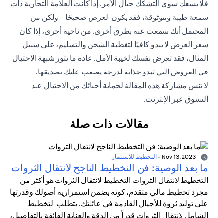
فلا يسعك سوى التشكك حيال الأمر. إذا كانت العلامة التجارية ذات
سمعة طيبة وموثوقة، فقد يكون العرض صحيحًا - ولكن من
المحتمل أنك سمعت عنه بطرق أخرى. من ناحية أخرى، إذا كان
سعر العرض لا يبدو كافيًا لتغطية الشحن والتسليم، على سبيل
المثال، فقد تعرض نفسك لخيبة الأمل. عادة ما تثور شبهة الاحتيال
في العروض التي تبدو جذابة لدرجة يصعب عليك تصديقها.
لا تنس مشاركة هذه المقالة لحماية أحبائك من الاحتيال عند
التسوق عبر الإنترنت.
مقالات ذات صلة
Nov 13, 2023
-
التخطيط للاستثمار
ما بعد الوصية: فن التخطيط الناجح لانتقال الثروات
التخطيط لانتقال الثروات التخطيط لانتقال الثروات هو أكثر من
مجرد تخطيط مالي متقدم، كونه يضمن استمرارية أصولك وقدرتها
على توليد ثروة للأجيال القادمة في عائلتك. يتطلب التخطيط
الشامل لانتقال الثروات قدراً من الدقة والعناية الفائقة بالتفاصيل،