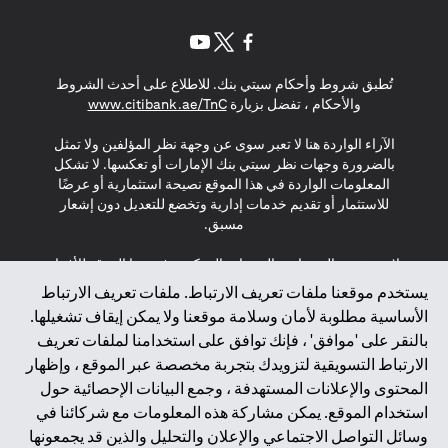
opens in a new tab
opens in a new tab
opens in a new tab
تُطبق شروط وأحكام سيتي بنك. للاطلاع على أحدث الشروط
s in a new tab
والأحكام ، تفضل بزيارة
www.citibank.ae/TnC
الآراء الواردة هنا لا تعبر سوى عن وجهة نظر المؤلفين ولا تمثل
بالضرورة وجهات نظر سيتي بنك الإمارات أو تعكسها. لا تشكل
المعلومات الواردة في هذا الموقع نصيحة استثمارية أو عرضًا
للاستثمار أو تقديم خدمات إدارية وتخضع للتعديل دون إشعار
مسبق.
لا يتم تقديم المنتجات والخدمات المذكورة في هذا الموقع للأفراد
المقيمين في الاتحاد الأوروبي أو المنطقة الاقتصادية الأوروبية أو
يستخدم موقعنا ملفات تعريف الارتباط. ملفات تعريف الارتباط
سويسرا أو غيرنسي أو جيرسي أو موناكو أو سان مارينو أو
الأساسية مطلوبة لأمان وسلامة موقعنا ولا يمكن إيقاف تشغيلها.
الفاتيكان أو جزيرة مان أو المملكة المتحدة أو خصوصية البيانات
بالنقر على 'موافق' ، فإنك توافق على استخدامنا لملفات تعريف
(لائحة حماية البيانات العامة \ قانون حماية البيانات الشخصية
الارتباط التسويقية لتزويدك بتجربة مخصصة عبر الموقع ، وإظهار
العامة \ قانون خصوصية نيوزيلندا). المحتوى الموجود في هذه
الصفحة ليس ولا ينبغي تفسيره على أنه عرض أو دعوة أو دعوة
المحتوى والإعلانات المستهدفة ، وجمع البيانات الإحصائية حول
لشراء أو بيع أي من المنتجات والخدمات المذكورة هنا لمثل هؤلاء
استخدام الموقع. يمكن مشاركة هذه المعلومات مع شركائنا في
الأفراد.
وسائل التواصل الاجتماعي والإعلان والتحليل والذين قد يجمعونها