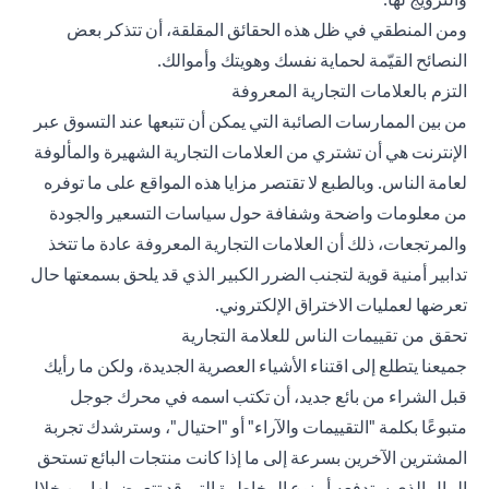
ومن المنطقي في ظل هذه الحقائق المقلقة، أن تتذكر بعض
النصائح القيّمة لحماية نفسك وهويتك وأموالك.
التزم بالعلامات التجارية المعروفة
من بين الممارسات الصائبة التي يمكن أن تتبعها عند التسوق عبر
الإنترنت هي أن تشتري من العلامات التجارية الشهيرة والمألوفة
لعامة الناس. وبالطبع لا تقتصر مزايا هذه المواقع على ما توفره
من معلومات واضحة وشفافة حول سياسات التسعير والجودة
والمرتجعات، ذلك أن العلامات التجارية المعروفة عادة ما تتخذ
تدابير أمنية قوية لتجنب الضرر الكبير الذي قد يلحق بسمعتها حال
تعرضها لعمليات الاختراق الإلكتروني.
تحقق من تقييمات الناس للعلامة التجارية
جميعنا يتطلع إلى اقتناء الأشياء العصرية الجديدة، ولكن ما رأيك
قبل الشراء من بائع جديد، أن تكتب اسمه في محرك جوجل
متبوعًا بكلمة "التقييمات والآراء" أو "احتيال"، وسترشدك تجربة
المشترين الآخرين بسرعة إلى ما إذا كانت منتجات البائع تستحق
المال الذي ستدفعه أو نوع المخاطرة التي قد تتعرض لها من خلال