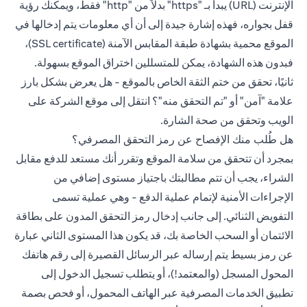
الإنترنت (URL) يبدأ بـ "https" بدلاً من "http" فقط، ويمكنك رؤية
قفل بجواره، فهذه إشارة جيدة إلى أن أي معلومات يتم إدخالها في
الموقع محمية بشهادة طبقة المقابس الآمنة (SSL certificate)،
فبدون هذه الشهادة، يمكن للمتسللين اختراق الموقع بسهولة.
ثانيًا، تحقق من ختم الثقة الخاص بالموقع - هل يعرض بشكل بارز
علامة "آمن" أو "تم التحقق منه"؟ انتقل إلى موقع الشركة على
الويب وتحقق من صحة الشارة.
هل طُلب منك الإفصاح عن رمز التحقق المصرفي؟
بمجرد أن تتحقق من سلامة الموقع وتقرر أنك مستعد للدفع مقابل
الشراء، يجب أن تتم مطالبتك باجتياز مستوى إضافي من
الإجراءات الأمنية لإتمام عملية الدفع - وهي عملية تسمى
التفويض الثنائي. إلى جانب إدخال رمز التحقق المدون على بطاقة
الائتمان أو السحب الخاصة بك، قد يكون هذا المستوى الثاني عبارة
عن رمز بسيط يتم إرساله عبر الرسائل القصيرة إلى رقم هاتفك
المحول المسجل (والمعتمد!)، أو يتطلب تسجيل الدخول إلى
تطبيق الخدمات المصرفية عبر الهاتف المحمول، أو فحص بصمة