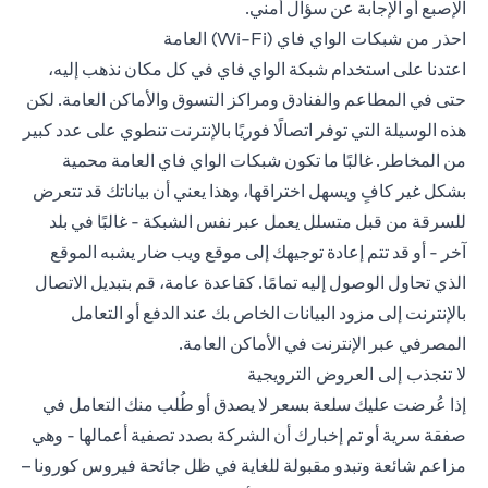
الإصبع أو الإجابة عن سؤال أمني.
احذر من شبكات الواي فاي (Wi-Fi) العامة
اعتدنا على استخدام شبكة الواي فاي في كل مكان نذهب إليه،
حتى في المطاعم والفنادق ومراكز التسوق والأماكن العامة. لكن
هذه الوسيلة التي توفر اتصالًا فوريًا بالإنترنت تنطوي على عدد كبير
من المخاطر. غالبًا ما تكون شبكات الواي فاي العامة محمية
بشكل غير كافٍ ويسهل اختراقها، وهذا يعني أن بياناتك قد تتعرض
للسرقة من قبل متسلل يعمل عبر نفس الشبكة - غالبًا في بلد
آخر - أو قد تتم إعادة توجيهك إلى موقع ويب ضار يشبه الموقع
الذي تحاول الوصول إليه تمامًا. كقاعدة عامة، قم بتبديل الاتصال
بالإنترنت إلى مزود البيانات الخاص بك عند الدفع أو التعامل
المصرفي عبر الإنترنت في الأماكن العامة.
لا تنجذب إلى العروض الترويجية
إذا عُرضت عليك سلعة بسعر لا يصدق أو طُلب منك التعامل في
صفقة سرية أو تم إخبارك أن الشركة بصدد تصفية أعمالها - وهي
مزاعم شائعة وتبدو مقبولة للغاية في ظل جائحة فيروس كورونا –