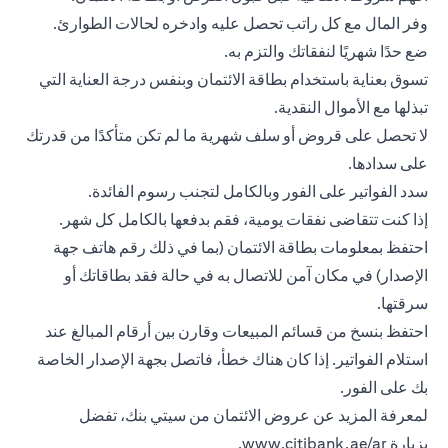
وفر المال مع كل راتب تحصل عليه وادخره لحالات الطوارئ.
ضع حدًا شهريًا لنفقاتك والتزم به.
تسوق بعناية باستخدام بطاقة الائتمان وبنفس درجة العناية التي
تبذلها مع الأموال النقدية.
لا تحصل على قروض أو سلف شهرية ما لم تكن متأكدًا من قدرتك
على سدادها.
سدد الفواتير على الفور وبالكامل لتجنب رسوم الفائدة.
إذا كنت تتقاضى نفقات يومية، فقم بدفعها بالكامل كل شهر.
احتفظ بمعلومات
بطاقة الائتمان
(بما في ذلك رقم هاتف جهة
الإصدار) في مكان آمن للاتصال به في حالة فقد بطاقاتك أو
سرقتها.
احتفظ بنسخ من قسائم المبيعات وقارن بين أرقام المبالغ عند
استلام الفواتير. إذا كان هناك خطأ، فاتصل بجهة الإصدار الخاصة
بك على الفور.
لمعرفة المزيد عن عروض الائتمان من سيتي بنك، تفضل
بزيارة
www.citibank.ae/ar
.