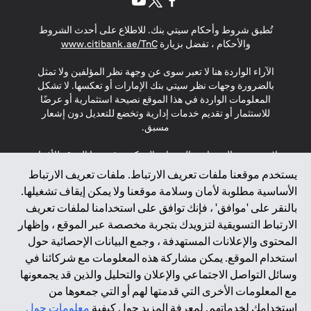
opens in a new tab
opens in a new tab
opens in a new tab
تُطبق شروط وأحكام سيتي بنك. للاطلاع على أحدث الشروط
s in a new tab
والأحكام ، تفضل بزيارة
www.citibank.ae/TnC
الآراء الواردة هنا لا تعبر سوى عن وجهة نظر المؤلفين ولا تمثل
بالضرورة وجهات نظر سيتي بنك الإمارات أو تعكسها. لا تشكل
المعلومات الواردة في هذا الموقع نصيحة استثمارية أو عرضًا
للاستثمار أو تقديم خدمات إدارية وتخضع للتعديل دون إشعار
مسبق.
لا يتم تقديم المنتجات والخدمات المذكورة في هذا الموقع للأفراد
المقيمين في الاتحاد الأوروبي أو المنطقة الاقتصادية الأوروبية أو
يستخدم موقعنا ملفات تعريف الارتباط. ملفات تعريف الارتباط
سويسرا أو غيرنسي أو جيرسي أو موناكو أو سان مارينو أو
الأساسية مطلوبة لأمان وسلامة موقعنا ولا يمكن إيقاف تشغيلها.
الفاتيكان أو جزيرة مان أو المملكة المتحدة أو خصوصية البيانات
بالنقر على 'موافق' ، فإنك توافق على استخدامنا لملفات تعريف
(لائحة حماية البيانات العامة \ قانون حماية البيانات الشخصية
الارتباط التسويقية لتزويدك بتجربة مخصصة عبر الموقع ، وإظهار
العامة \ قانون خصوصية نيوزيلندا). المحتوى الموجود في هذه
الصفحة ليس ولا ينبغي تفسيره على أنه عرض أو دعوة أو دعوة
المحتوى والإعلانات المستهدفة ، وجمع البيانات الإحصائية حول
لشراء أو بيع أي من المنتجات والخدمات المذكورة هنا لمثل هؤلاء
استخدام الموقع. يمكن مشاركة هذه المعلومات مع شركائنا في
الأفراد.
وسائل التواصل الاجتماعي والإعلان والتحليل والذين قد يجمعونها
مع المعلومات الأخرى التي قدمتها لهم أو التي جمعوها من
*GDPR – اللائحة العامة لحماية البيانات؛ * LGPD – Lei Geral de
استخدامك لخدماتهم. لمعرفة المزيد حول كيفية
معلومات حول
Proteção de Dados Pessoais ; *NZPA – قانون الخصوصية