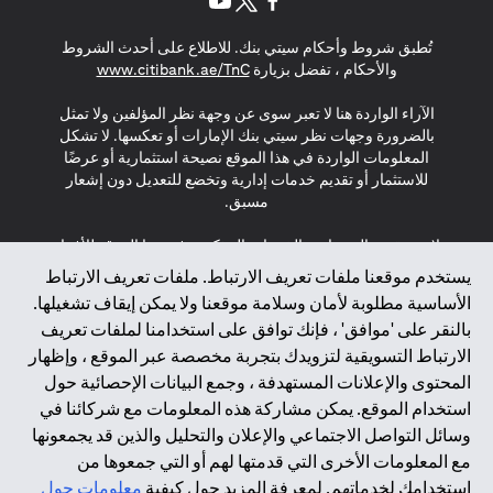
(opens in a new tab)
(opens in a new tab)
(opens in a new tab)
تُطبق شروط وأحكام سيتي بنك. للاطلاع على أحدث الشروط
(opens in a new tab)
والأحكام ، تفضل بزيارة
www.citibank.ae/TnC
الآراء الواردة هنا لا تعبر سوى عن وجهة نظر المؤلفين ولا تمثل
بالضرورة وجهات نظر سيتي بنك الإمارات أو تعكسها. لا تشكل
المعلومات الواردة في هذا الموقع نصيحة استثمارية أو عرضًا
للاستثمار أو تقديم خدمات إدارية وتخضع للتعديل دون إشعار
مسبق.
لا يتم تقديم المنتجات والخدمات المذكورة في هذا الموقع للأفراد
المقيمين في الاتحاد الأوروبي أو المنطقة الاقتصادية الأوروبية أو
يستخدم موقعنا ملفات تعريف الارتباط. ملفات تعريف الارتباط
سويسرا أو غيرنسي أو جيرسي أو موناكو أو سان مارينو أو
الأساسية مطلوبة لأمان وسلامة موقعنا ولا يمكن إيقاف تشغيلها.
الفاتيكان أو جزيرة مان أو المملكة المتحدة أو خصوصية البيانات
بالنقر على 'موافق' ، فإنك توافق على استخدامنا لملفات تعريف
(لائحة حماية البيانات العامة \ قانون حماية البيانات الشخصية
الارتباط التسويقية لتزويدك بتجربة مخصصة عبر الموقع ، وإظهار
العامة \ قانون خصوصية نيوزيلندا). المحتوى الموجود في هذه
الصفحة ليس ولا ينبغي تفسيره على أنه عرض أو دعوة أو دعوة
المحتوى والإعلانات المستهدفة ، وجمع البيانات الإحصائية حول
لشراء أو بيع أي من المنتجات والخدمات المذكورة هنا لمثل هؤلاء
استخدام الموقع. يمكن مشاركة هذه المعلومات مع شركائنا في
الأفراد.
وسائل التواصل الاجتماعي والإعلان والتحليل والذين قد يجمعونها
مع المعلومات الأخرى التي قدمتها لهم أو التي جمعوها من
*GDPR – اللائحة العامة لحماية البيانات؛ * LGPD – Lei Geral de
استخدامك لخدماتهم. لمعرفة المزيد حول كيفية
معلومات حول
Proteção de Dados Pessoais ; *NZPA – قانون الخصوصية