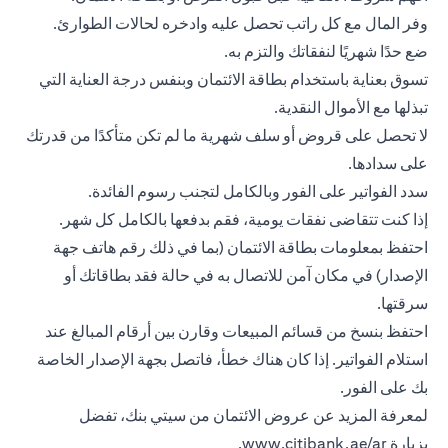
وفر المال مع كل راتب تحصل عليه وادخره لحالات الطوارئ.
ضع حدًا شهريًا لنفقاتك والتزم به.
تسوق بعناية باستخدام بطاقة الائتمان وبنفس درجة العناية التي
تبذلها مع الأموال النقدية.
لا تحصل على قروض أو سلف شهرية ما لم تكن متأكدًا من قدرتك
على سدادها.
سدد الفواتير على الفور وبالكامل لتجنب رسوم الفائدة.
إذا كنت تتقاضى نفقات يومية، فقم بدفعها بالكامل كل شهر.
احتفظ بمعلومات
بطاقة الائتمان
(بما في ذلك رقم هاتف جهة
الإصدار) في مكان آمن للاتصال به في حالة فقد بطاقاتك أو
سرقتها.
احتفظ بنسخ من قسائم المبيعات وقارن بين أرقام المبالغ عند
استلام الفواتير. إذا كان هناك خطأ، فاتصل بجهة الإصدار الخاصة
بك على الفور.
لمعرفة المزيد عن عروض الائتمان من سيتي بنك، تفضل
بزيارة
www.citibank.ae/ar
.