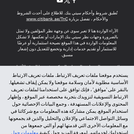
(opens in a new tab)
(opens in a new tab)
(opens in a new tab)
تُطبق شروط وأحكام سيتي بنك. للاطلاع على أحدث الشروط
(opens in a new tab)
والأحكام ، تفضل بزيارة
www.citibank.ae/TnC
الآراء الواردة هنا لا تعبر سوى عن وجهة نظر المؤلفين ولا تمثل
بالضرورة وجهات نظر سيتي بنك الإمارات أو تعكسها. لا تشكل
المعلومات الواردة في هذا الموقع نصيحة استثمارية أو عرضًا
للاستثمار أو تقديم خدمات إدارية وتخضع للتعديل دون إشعار
مسبق.
لا يتم تقديم المنتجات والخدمات المذكورة في هذا الموقع للأفراد
المقيمين في الاتحاد الأوروبي أو المنطقة الاقتصادية الأوروبية أو
يستخدم موقعنا ملفات تعريف الارتباط. ملفات تعريف الارتباط
سويسرا أو غيرنسي أو جيرسي أو موناكو أو سان مارينو أو
الأساسية مطلوبة لأمان وسلامة موقعنا ولا يمكن إيقاف تشغيلها.
الفاتيكان أو جزيرة مان أو المملكة المتحدة أو خصوصية البيانات
بالنقر على 'موافق' ، فإنك توافق على استخدامنا لملفات تعريف
(لائحة حماية البيانات العامة \ قانون حماية البيانات الشخصية
الارتباط التسويقية لتزويدك بتجربة مخصصة عبر الموقع ، وإظهار
العامة \ قانون خصوصية نيوزيلندا). المحتوى الموجود في هذه
الصفحة ليس ولا ينبغي تفسيره على أنه عرض أو دعوة أو دعوة
المحتوى والإعلانات المستهدفة ، وجمع البيانات الإحصائية حول
لشراء أو بيع أي من المنتجات والخدمات المذكورة هنا لمثل هؤلاء
استخدام الموقع. يمكن مشاركة هذه المعلومات مع شركائنا في
الأفراد.
وسائل التواصل الاجتماعي والإعلان والتحليل والذين قد يجمعونها
مع المعلومات الأخرى التي قدمتها لهم أو التي جمعوها من
*GDPR – اللائحة العامة لحماية البيانات؛ * LGPD – Lei Geral de
استخدامك لخدماتهم. لمعرفة المزيد حول كيفية
معلومات حول
Proteção de Dados Pessoais ; *NZPA – قانون الخصوصية