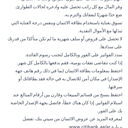
وفر المال مع كل راتب تحصل عليه وادخره لحالات الطوارئ.
ضع حدًا شهريًا لنفقاتك والتزم به.
تسوق بعناية باستخدام بطاقة الائتمان وبنفس درجة العناية التي
تبذلها مع الأموال النقدية.
لا تحصل على قروض أو سلف شهرية ما لم تكن متأكدًا من قدرتك
على سدادها.
سدد الفواتير على الفور وبالكامل لتجنب رسوم الفائدة.
إذا كنت تتقاضى نفقات يومية، فقم بدفعها بالكامل كل شهر.
احتفظ بمعلومات
بطاقة الائتمان
(بما في ذلك رقم هاتف جهة
الإصدار) في مكان آمن للاتصال به في حالة فقد بطاقاتك أو
سرقتها.
احتفظ بنسخ من قسائم المبيعات وقارن بين أرقام المبالغ عند
استلام الفواتير. إذا كان هناك خطأ، فاتصل بجهة الإصدار الخاصة
بك على الفور.
لمعرفة المزيد عن عروض الائتمان من سيتي بنك، تفضل
بزيارة
www.citibank.ae/ar
.