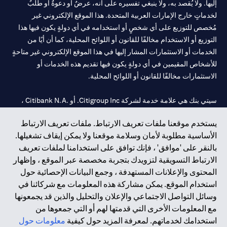
إليها. ولا يُقصد به، ولا ينبغي تفسيره على أنه، عرضٌ أو دعوةٌ أو طلبٌ
لخدماتٍ خارج الإمارات العربية المتحدة. هذا الموقع الإلكتروني غير
مُخصص للتوزيع على أي شخصٍ أو استخدامه في أي دولةٍ يكون فيها هذا
التوزيع أو الاستخدام مخالفًا للقانون أو اللوائح المحلية، كما أن أيًا من
الخدمات أو الاستثمارات المشار إليها في هذا الموقع الإلكتروني غير متاحةٍ
للأشخاص المقيمين في أي دولةٍ يكون فيها تقديم هذه الخدمات أو
الاستثمارات مخالفًا للقانون أو اللوائح المحلية.
سيتي بنك هي علامة خدمة لشركة Citigroup Inc. أو .Citibank N.A ،
مستخدمة ومسجلة في جميع أنحاء العالم.
يستخدم موقعنا ملفات تعريف الارتباط. ملفات تعريف الارتباط
الأساسية مطلوبة لأمان وسلامة موقعنا ولا يمكن إيقاف تشغيلها.
سيتي بنك إن. إيه. الإمارات مسجل لدى مصرف الإمارات المركزي تحت
بالنقر على 'موافق' ، فإنك توافق على استخدامنا لملفات تعريف
أرقام التراخيص 202563 لفرع الوصل في دبي، 531989 لفرع مول
الارتباط التسويقية لتزويدك بتجربة مخصصة عبر الموقع ، وإظهار
الإمارات في دبي، و
CN-1002019
لفرع أبوظبي. هاتف: 4000 311 04.
المحتوى والإعلانات المستهدفة ، وجمع البيانات الإحصائية حول
فرع سيتي بنك إن إيه - الإمارات العربية المتحدة مرخص من مصرف
استخدام الموقع. يمكن مشاركة هذه المعلومات مع شركائنا في
الإمارات العربية المتحدة المركزي كفرع لبنك أجنبي.
وسائل التواصل الاجتماعي والإعلان والتحليل والذين قد يجمعونها
سيتي بنك إن إيه الإمارات العربية المتحدة مرخص من هيئة الأوراق المالية
مع المعلومات الأخرى التي قدمتها لهم أو التي جمعوها من
والسلع في الإمارات العربية المتحدة ("SCA") للقيام بالنشاط المالي لـ أ)
استخدامك لخدماتهم. لمعرفة المزيد حول كيفية
معلومات حول
الاستشارات المالية والتعريف والترويج بموجب ترخيص رقم