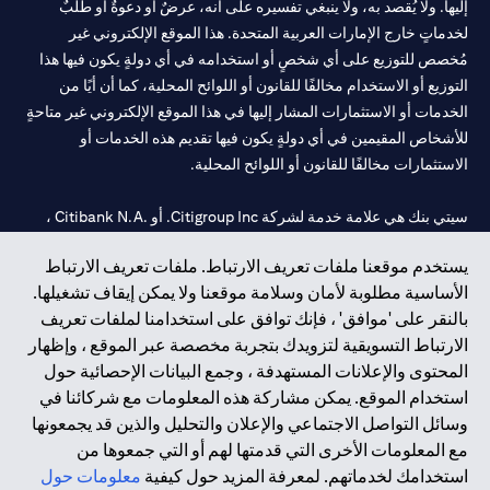
إليها. ولا يُقصد به، ولا ينبغي تفسيره على أنه، عرضٌ أو دعوةٌ أو طلبٌ
لخدماتٍ خارج الإمارات العربية المتحدة. هذا الموقع الإلكتروني غير
مُخصص للتوزيع على أي شخصٍ أو استخدامه في أي دولةٍ يكون فيها هذا
التوزيع أو الاستخدام مخالفًا للقانون أو اللوائح المحلية، كما أن أيًا من
الخدمات أو الاستثمارات المشار إليها في هذا الموقع الإلكتروني غير متاحةٍ
للأشخاص المقيمين في أي دولةٍ يكون فيها تقديم هذه الخدمات أو
الاستثمارات مخالفًا للقانون أو اللوائح المحلية.
سيتي بنك هي علامة خدمة لشركة Citigroup Inc. أو .Citibank N.A ،
مستخدمة ومسجلة في جميع أنحاء العالم.
يستخدم موقعنا ملفات تعريف الارتباط. ملفات تعريف الارتباط
الأساسية مطلوبة لأمان وسلامة موقعنا ولا يمكن إيقاف تشغيلها.
سيتي بنك إن. إيه. الإمارات مسجل لدى مصرف الإمارات المركزي تحت
بالنقر على 'موافق' ، فإنك توافق على استخدامنا لملفات تعريف
أرقام التراخيص 202563 لفرع الوصل في دبي، 531989 لفرع مول
الارتباط التسويقية لتزويدك بتجربة مخصصة عبر الموقع ، وإظهار
الإمارات في دبي، و
CN-1002019
لفرع أبوظبي. هاتف: 4000 311 04.
المحتوى والإعلانات المستهدفة ، وجمع البيانات الإحصائية حول
فرع سيتي بنك إن إيه - الإمارات العربية المتحدة مرخص من مصرف
استخدام الموقع. يمكن مشاركة هذه المعلومات مع شركائنا في
الإمارات العربية المتحدة المركزي كفرع لبنك أجنبي.
وسائل التواصل الاجتماعي والإعلان والتحليل والذين قد يجمعونها
سيتي بنك إن إيه الإمارات العربية المتحدة مرخص من هيئة الأوراق المالية
مع المعلومات الأخرى التي قدمتها لهم أو التي جمعوها من
والسلع في الإمارات العربية المتحدة ("SCA") للقيام بالنشاط المالي لـ أ)
استخدامك لخدماتهم. لمعرفة المزيد حول كيفية
معلومات حول
الاستشارات المالية والتعريف والترويج بموجب ترخيص رقم