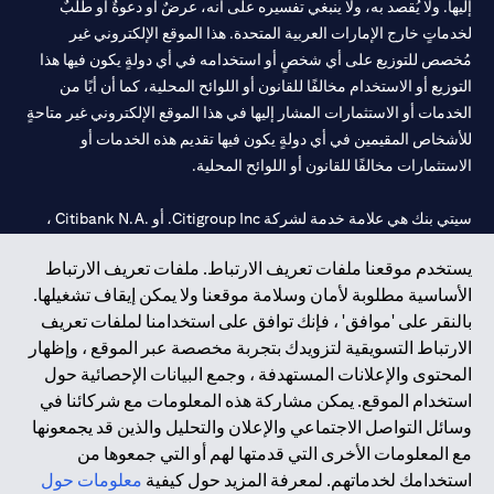
إليها. ولا يُقصد به، ولا ينبغي تفسيره على أنه، عرضٌ أو دعوةٌ أو طلبٌ
لخدماتٍ خارج الإمارات العربية المتحدة. هذا الموقع الإلكتروني غير
مُخصص للتوزيع على أي شخصٍ أو استخدامه في أي دولةٍ يكون فيها هذا
التوزيع أو الاستخدام مخالفًا للقانون أو اللوائح المحلية، كما أن أيًا من
الخدمات أو الاستثمارات المشار إليها في هذا الموقع الإلكتروني غير متاحةٍ
للأشخاص المقيمين في أي دولةٍ يكون فيها تقديم هذه الخدمات أو
الاستثمارات مخالفًا للقانون أو اللوائح المحلية.
سيتي بنك هي علامة خدمة لشركة Citigroup Inc. أو .Citibank N.A ،
مستخدمة ومسجلة في جميع أنحاء العالم.
يستخدم موقعنا ملفات تعريف الارتباط. ملفات تعريف الارتباط
الأساسية مطلوبة لأمان وسلامة موقعنا ولا يمكن إيقاف تشغيلها.
سيتي بنك إن. إيه. الإمارات مسجل لدى مصرف الإمارات المركزي تحت
بالنقر على 'موافق' ، فإنك توافق على استخدامنا لملفات تعريف
أرقام التراخيص 202563 لفرع الوصل في دبي، 531989 لفرع مول
الارتباط التسويقية لتزويدك بتجربة مخصصة عبر الموقع ، وإظهار
الإمارات في دبي، و
CN-1002019
لفرع أبوظبي. هاتف: 4000 311 04.
المحتوى والإعلانات المستهدفة ، وجمع البيانات الإحصائية حول
فرع سيتي بنك إن إيه - الإمارات العربية المتحدة مرخص من مصرف
استخدام الموقع. يمكن مشاركة هذه المعلومات مع شركائنا في
الإمارات العربية المتحدة المركزي كفرع لبنك أجنبي.
وسائل التواصل الاجتماعي والإعلان والتحليل والذين قد يجمعونها
سيتي بنك إن إيه الإمارات العربية المتحدة مرخص من هيئة الأوراق المالية
مع المعلومات الأخرى التي قدمتها لهم أو التي جمعوها من
والسلع في الإمارات العربية المتحدة ("SCA") للقيام بالنشاط المالي لـ أ)
استخدامك لخدماتهم. لمعرفة المزيد حول كيفية
معلومات حول
الاستشارات المالية والتعريف والترويج بموجب ترخيص رقم