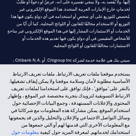
إليها. ولا يُقصد به، ولا ينبغي تفسيره على أنه، عرضٌ أو دعوةٌ أو طلبٌ
لخدماتٍ خارج الإمارات العربية المتحدة. هذا الموقع الإلكتروني غير
مُخصص للتوزيع على أي شخصٍ أو استخدامه في أي دولةٍ يكون فيها هذا
التوزيع أو الاستخدام مخالفًا للقانون أو اللوائح المحلية، كما أن أيًا من
الخدمات أو الاستثمارات المشار إليها في هذا الموقع الإلكتروني غير متاحةٍ
للأشخاص المقيمين في أي دولةٍ يكون فيها تقديم هذه الخدمات أو
الاستثمارات مخالفًا للقانون أو اللوائح المحلية.
سيتي بنك هي علامة خدمة لشركة Citigroup Inc. أو .Citibank N.A ،
مستخدمة ومسجلة في جميع أنحاء العالم.
يستخدم موقعنا ملفات تعريف الارتباط. ملفات تعريف الارتباط
الأساسية مطلوبة لأمان وسلامة موقعنا ولا يمكن إيقاف تشغيلها.
سيتي بنك إن. إيه. الإمارات مسجل لدى مصرف الإمارات المركزي تحت
بالنقر على 'موافق' ، فإنك توافق على استخدامنا لملفات تعريف
أرقام التراخيص 202563 لفرع الوصل في دبي، 531989 لفرع مول
الارتباط التسويقية لتزويدك بتجربة مخصصة عبر الموقع ، وإظهار
الإمارات في دبي، و
CN-1002019
لفرع أبوظبي. هاتف: 4000 311 04.
المحتوى والإعلانات المستهدفة ، وجمع البيانات الإحصائية حول
فرع سيتي بنك إن إيه - الإمارات العربية المتحدة مرخص من مصرف
استخدام الموقع. يمكن مشاركة هذه المعلومات مع شركائنا في
الإمارات العربية المتحدة المركزي كفرع لبنك أجنبي.
وسائل التواصل الاجتماعي والإعلان والتحليل والذين قد يجمعونها
سيتي بنك إن إيه الإمارات العربية المتحدة مرخص من هيئة الأوراق المالية
مع المعلومات الأخرى التي قدمتها لهم أو التي جمعوها من
والسلع في الإمارات العربية المتحدة ("SCA") للقيام بالنشاط المالي لـ أ)
استخدامك لخدماتهم. لمعرفة المزيد حول كيفية
معلومات حول
الاستشارات المالية والتعريف والترويج بموجب ترخيص رقم