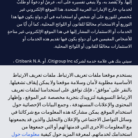
إليها. ولا يُقصد به، ولا ينبغي تفسيره على أنه، عرضٌ أو دعوةٌ أو طلبٌ
لخدماتٍ خارج الإمارات العربية المتحدة. هذا الموقع الإلكتروني غير
مُخصص للتوزيع على أي شخصٍ أو استخدامه في أي دولةٍ يكون فيها هذا
التوزيع أو الاستخدام مخالفًا للقانون أو اللوائح المحلية، كما أن أيًا من
الخدمات أو الاستثمارات المشار إليها في هذا الموقع الإلكتروني غير متاحةٍ
للأشخاص المقيمين في أي دولةٍ يكون فيها تقديم هذه الخدمات أو
الاستثمارات مخالفًا للقانون أو اللوائح المحلية.
سيتي بنك هي علامة خدمة لشركة Citigroup Inc. أو .Citibank N.A ،
مستخدمة ومسجلة في جميع أنحاء العالم.
يستخدم موقعنا ملفات تعريف الارتباط. ملفات تعريف الارتباط
الأساسية مطلوبة لأمان وسلامة موقعنا ولا يمكن إيقاف تشغيلها.
سيتي بنك إن. إيه. الإمارات مسجل لدى مصرف الإمارات المركزي تحت
بالنقر على 'موافق' ، فإنك توافق على استخدامنا لملفات تعريف
أرقام التراخيص 202563 لفرع الوصل في دبي، 531989 لفرع مول
الارتباط التسويقية لتزويدك بتجربة مخصصة عبر الموقع ، وإظهار
الإمارات في دبي، و CN-1002019 لفرع أبوظبي. هاتف: 4000 311 04.
المحتوى والإعلانات المستهدفة ، وجمع البيانات الإحصائية حول
فرع سيتي بنك إن إيه - الإمارات العربية المتحدة مرخص من مصرف
استخدام الموقع. يمكن مشاركة هذه المعلومات مع شركائنا في
الإمارات العربية المتحدة المركزي كفرع لبنك أجنبي.
وسائل التواصل الاجتماعي والإعلان والتحليل والذين قد يجمعونها
سيتي بنك إن إيه الإمارات العربية المتحدة مرخص من هيئة الأوراق المالية
مع المعلومات الأخرى التي قدمتها لهم أو التي جمعوها من
والسلع في الإمارات العربية المتحدة ("SCA") للقيام بالنشاط المالي لـ أ)
استخدامك لخدماتهم. لمعرفة المزيد حول كيفية
معلومات حول
الاستشارات المالية والتعريف والترويج بموجب ترخيص رقم