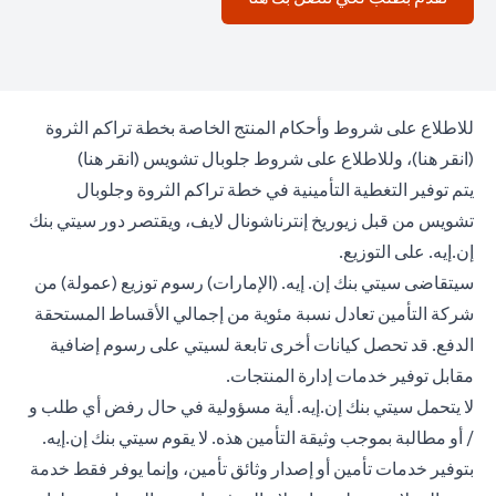
للاطلاع على شروط وأحكام المنتج الخاصة بخطة تراكم الثروة
n a new tab
opens in a new tab
(
انقر هنا
)، وللاطلاع على شروط جلوبال تشويس (
انقر هنا
)
يتم توفير التغطية التأمينية في خطة تراكم الثروة وجلوبال
تشويس من قبل زيوريخ إنترناشونال لايف، ويقتصر دور سيتي بنك
إن.إيه. على التوزيع.
سيتقاضى سيتي بنك إن. إيه. (الإمارات) رسوم توزيع (عمولة) من
شركة التأمين تعادل نسبة مئوية من إجمالي الأقساط المستحقة
الدفع. قد تحصل كيانات أخرى تابعة لسيتي على رسوم إضافية
مقابل توفير خدمات إدارة المنتجات.
لا يتحمل سيتي بنك إن.إيه. أية مسؤولية في حال رفض أي طلب و
/ أو مطالبة بموجب وثيقة التأمين هذه. لا يقوم سيتي بنك إن.إيه.
بتوفير خدمات تأمين أو إصدار وثائق تأمين، وإنما يوفر فقط خدمة