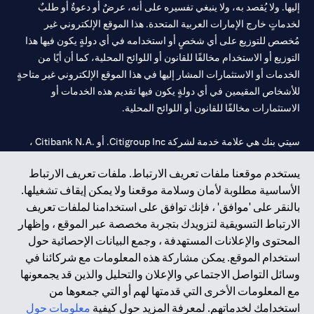
إليها. ولا يُقصد به، ولا ينبغي تفسيره على أنه، عرضٌ أو دعوةٌ أو طلبٌ
لخدماتٍ خارج الإمارات العربية المتحدة. هذا الموقع الإلكتروني غير
مُخصص للتوزيع على أي شخصٍ أو استخدامه في أي دولةٍ يكون فيها هذا
التوزيع أو الاستخدام مخالفًا للقانون أو اللوائح المحلية، كما أن أيًا من
الخدمات أو الاستثمارات المشار إليها في هذا الموقع الإلكتروني غير متاحةٍ
للأشخاص المقيمين في أي دولةٍ يكون فيها تقديم هذه الخدمات أو
الاستثمارات مخالفًا للقانون أو اللوائح المحلية.
سيتي بنك هي علامة خدمة لشركة Citigroup Inc. أو .Citibank N.A ،
مستخدمة ومسجلة في جميع أنحاء العالم.
يستخدم موقعنا ملفات تعريف الارتباط. ملفات تعريف الارتباط
الأساسية مطلوبة لأمان وسلامة موقعنا ولا يمكن إيقاف تشغيلها.
سيتي بنك إن. إيه. الإمارات مسجل لدى مصرف الإمارات المركزي تحت
بالنقر على 'موافق' ، فإنك توافق على استخدامنا لملفات تعريف
أرقام التراخيص 202563 لفرع الوصل في دبي، 531989 لفرع مول
الارتباط التسويقية لتزويدك بتجربة مخصصة عبر الموقع ، وإظهار
الإمارات في دبي، و CN-1002019 لفرع أبوظبي. هاتف: 4000 311 04.
المحتوى والإعلانات المستهدفة ، وجمع البيانات الإحصائية حول
فرع سيتي بنك إن إيه - الإمارات العربية المتحدة مرخص من مصرف
استخدام الموقع. يمكن مشاركة هذه المعلومات مع شركائنا في
الإمارات العربية المتحدة المركزي كفرع لبنك أجنبي.
وسائل التواصل الاجتماعي والإعلان والتحليل والذين قد يجمعونها
سيتي بنك إن إيه الإمارات العربية المتحدة مرخص من هيئة الأوراق المالية
مع المعلومات الأخرى التي قدمتها لهم أو التي جمعوها من
والسلع في الإمارات العربية المتحدة ("SCA") للقيام بالنشاط المالي لـ أ)
استخدامك لخدماتهم. لمعرفة المزيد حول كيفية
معلومات حول
الاستشارات المالية والتعريف والترويج بموجب ترخيص رقم