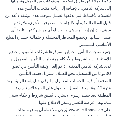
دعم العملاء عن طريق استلام المدفوعات من العميل وتحويلها
إلى شركة التأمين، بالإضافة إلى إتاحة منتجات التأمين هذه
للعملاء. الأقساط التي يدفعها العميل بموجب هذه الوثيقة لا تُعد من
قبيل الودائع البنكية أو الالتزامات المصرفية الأخرى، ولا يقدم
سيتي بنك إن.إيه.، أو سيتي جروب أو أي من شركاتها التابعة أي
ضمان بشأنها، وتخضع للمخاطر المحتملة واحتمالية خسارة المبلغ
الأساسي المستثمر.
جميع منتجات التأمين اختيارية وتوفرها شركات التأمين، وتخضع
للاستثناءات والشروط والأحكام ومتطلبات التأمين المعمول بها
لدى شركة التأمين المعنية. إذا تم إلغاء وثيقة التأمين في غضون
30 يومًا من التسجيل، يحق للعملاء استرداد قسط التأمين
المدفوع أو قيمة الحساب المعمول بها. وفي حال إلغاء الوثيقة بعد
فترة 30 يومًا، يحق للعميل الحصول على القيمة الاستردادية
المطبقة بعد خصم رسوم الاسترداد. تُطبق شروط وأحكام سيتي
بنك، وهي عرضة للتغيير ويمكن الاطلاع عليها
opens in a new tab
على
www1.citibank.ae
. يُرجى ملاحظة أن بعض منتجات