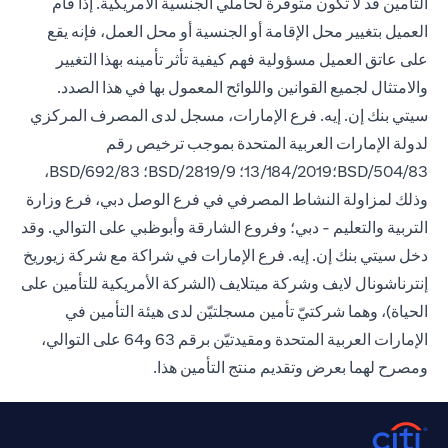
التأمين قد لا تكون متوفرة لحاملي الجنسية الأمريكية. إذا قام
العميل بتغيير محل الإقامة أو الجنسية أو محل العمل، فإنه يقع
على عاتق العميل مسؤولية فهم كيفية تأثر تأمينه بهذا التغيير
والامتثال لجميع القوانين واللوائح المعمول بها في هذا الصدد.
سيتي بنك إن. إيه. فرع الإمارات، مسجل لدى المصرف المركزي
لدولة الإمارات العربية المتحدة بموجب ترخيص رقم
BSD/504/83؛13/184/2019؛ BSD/2819/9؛ BSD/692/83،
وذلك لمزاولة النشاط المصرفي في فرع الوصل دبي، فرع وزارة
التربية والتعليم - دبي؛ وفروع الشارقة وأبوظبي على التوالي. وقد
دخل سيتي بنك إن. إيه. فرع الإمارات في شراكة مع شركة زيوريخ
إنترناشونال لايف وشركة ميتلايف (الشركة الأمريكية للتأمين على
الحياة)، وهما شركتيّ تأمين مسجلتيّن لدى هيئة التأمين في
الإمارات العربية المتحدة ومقيدتيّن برقم 63 و64 على التوالي،
ومصرح لهما بعرض وتقديم منتج التأمين هذا.