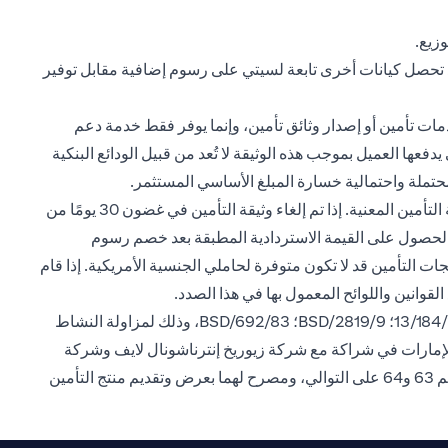
op
زيع.
د تحصل كيانات أخرى تابعة لسيتي على رسوم إضافية مقابل توفير
مات تأمين أو إصدار وثائق تأمين، وإنما يوفر فقط خدمة دعم
فعها العميل بموجب هذه الوثيقة لا تُعد من قبيل الودائع البنكية
محتملة واحتمالية خسارة المبلغ الأساسي المستثمر.
جميع منتجات التأمين اختيارية وتوفرها شركات التأمين، وتخضع للاستثناءات والشروط والأحكام ومتطلبات التأمين المعمول بها لدى شركة التأمين المعنية. إذا تم إلغاء وثيقة التأمين في غضون 30 يومًا من
فوع أو قيمة الحساب المعمول بها. وفي حال إلغاء الوثيقة بعد فترة 30 يومًا، يحق للعميل الحصول على القيمة الاستردادية المطبقة بعد خصم رسوم
ت التأمين قد لا تكون متوفرة لحاملي الجنسية الأمريكية. إذا قام
القوانين واللوائح المعمول بها في هذا الصدد.
سيتي بنك إن. إيه. فرع الإمارات، مسجل لدى المصرف المركزي لدولة الإمارات العربية المتحدة بموجب ترخيص رقم BSD/504/83؛13/184/2019؛ BSD/2819/9؛ BSD/692/83، وذلك لمزاولة النشاط
الإمارات في شراكة مع شركة زيوريخ إنترناشونال لايف وشركة
ميتلايف (الشركة الأمريكية للتأمين على الحياة)، وهما شركتيّ تأمين مسجلتيّن لدى هيئة التأمين في الإمارات العربية المتحدة ومقيدتيّن برقم 63 و64 على التوالي، ومصرح لهما بعرض وتقديم منتج التأمين