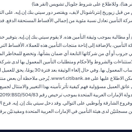
ens in a new tab
opens in a new tab
ر هنا
)، وللاطلاع على شروط جلوبال تشويس (
انقر هنا
)
من قبل زيوريخ إنترناشونال لايف، ويقتصر دور سيتي بنك إن.إيه. على التو
شركة التأمين تعادل نسبة مئوية من إجمالي الأقساط المستحقة الدفع. ق
 مطالبة بموجب وثيقة التأمين هذه. لا يقوم سيتي بنك إن.إيه. بتوفير خد
تأمين، بالإضافة إلى إتاحة منتجات التأمين هذه للعملاء. الأقساط التي يد
سيتي جروب أو أي من شركاتها التابعة أي ضمان بشأنها، وتخضع للمخاطر ال
التسجيل، يحق للعملاء استرداد قسط التأمين المد
opens in a new tab
كن الاطلاع عليها على
www1.citibank.ae
. يُرجى ملاحظة أن بعض منتجا
اتق العميل مسؤولية فهم كيفية تأثر تأمينه بهذا التغيير والامتثال لجميع 
وفروع الشارقة وأبوظبي على التوالي. وقد دخل سيتي بنك إن. إيه. فرع 