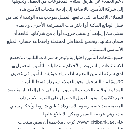
دعم العملاء عن طريق استلام المدفوعات من العميل وتحويلها
إلى شركة التأمين، بالإضافة إلى إتاحة منتجات التأمين هذه
للعملاء. الأقساط التي يدفعها العميل بموجب هذه الوثيقة لا تُعد من
قبيل الودائع البنكية أو الالتزامات المصرفية الأخرى، ولا يقدم
سيتي بنك إن.إيه.، أو سيتي جروب أو أي من شركاتها التابعة أي
ضمان بشأنها، وتخضع للمخاطر المحتملة واحتمالية خسارة المبلغ
الأساسي المستثمر.
جميع منتجات التأمين اختيارية وتوفرها شركات التأمين، وتخضع
للاستثناءات والشروط والأحكام ومتطلبات التأمين المعمول بها
لدى شركة التأمين المعنية. إذا تم إلغاء وثيقة التأمين في غضون
30 يومًا من التسجيل، يحق للعملاء استرداد قسط التأمين
المدفوع أو قيمة الحساب المعمول بها. وفي حال إلغاء الوثيقة بعد
فترة 30 يومًا، يحق للعميل الحصول على القيمة الاستردادية
المطبقة بعد خصم رسوم الاسترداد. تُطبق شروط وأحكام سيتي
بنك، وهي عرضة للتغيير ويمكن الاطلاع عليها
(opens in a new tab)
على
www1.citibank.ae
. يُرجى ملاحظة أن بعض منتجات