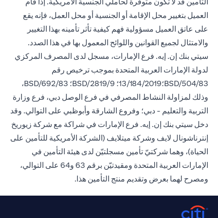
التأمين قد لا تكون متوفرة لحاملي الجنسية الأمريكية. إذا قام
العميل بتغيير محل الإقامة أو الجنسية أو محل العمل، فإنه يقع
على عاتق العميل مسؤولية فهم كيفية تأثر تأمينه بهذا التغيير
والامتثال لجميع القوانين واللوائح المعمول بها في هذا الصدد.
سيتي بنك إن. إيه. فرع الإمارات، مسجل لدى المصرف المركزي
لدولة الإمارات العربية المتحدة بموجب ترخيص رقم
BSD/504/83؛13/184/2019؛ BSD/2819/9؛ BSD/692/83،
وذلك لمزاولة النشاط المصرفي في فرع الوصل دبي، فرع وزارة
التربية والتعليم - دبي؛ وفروع الشارقة وأبوظبي على التوالي. وقد
دخل سيتي بنك إن. إيه. فرع الإمارات في شراكة مع شركة زيوريخ
إنترناشونال لايف وشركة ميتلايف (الشركة الأمريكية للتأمين على
الحياة)، وهما شركتيّ تأمين مسجلتيّن لدى هيئة التأمين في
الإمارات العربية المتحدة ومقيدتيّن برقم 63 و64 على التوالي،
ومصرح لهما بعرض وتقديم منتج التأمين هذا.