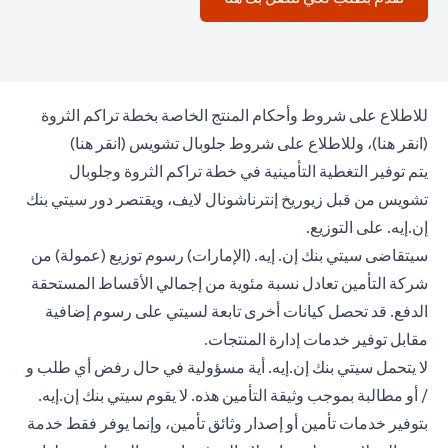
للاطلاع على شروط وأحكام المنتج الخاصة بخطة تراكم الثروة
(opens in a new tab)
(opens in a new tab)
(
انقر هنا
)، وللاطلاع على شروط جلوبال تشويس (
انقر هنا
)
يتم توفير التغطية التأمينية في خطة تراكم الثروة وجلوبال
تشويس من قبل زيوريخ إنترناشونال لايف، ويقتصر دور سيتي بنك
إن.إيه. على التوزيع.
سيتقاضى سيتي بنك إن. إيه. (الإمارات) رسوم توزيع (عمولة) من
شركة التأمين تعادل نسبة مئوية من إجمالي الأقساط المستحقة
الدفع. قد تحصل كيانات أخرى تابعة لسيتي على رسوم إضافية
مقابل توفير خدمات إدارة المنتجات.
لا يتحمل سيتي بنك إن.إيه. أية مسؤولية في حال رفض أي طلب و
/ أو مطالبة بموجب وثيقة التأمين هذه. لا يقوم سيتي بنك إن.إيه.
بتوفير خدمات تأمين أو إصدار وثائق تأمين، وإنما يوفر فقط خدمة