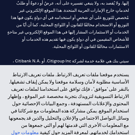
إليها. ولا يُقصد به، ولا ينبغي تفسيره على أنه، عرضٌ أو دعوةٌ أو طلبٌ
لخدماتٍ خارج الإمارات العربية المتحدة. هذا الموقع الإلكتروني غير
مُخصص للتوزيع على أي شخصٍ أو استخدامه في أي دولةٍ يكون فيها هذا
التوزيع أو الاستخدام مخالفًا للقانون أو اللوائح المحلية، كما أن أيًا من
الخدمات أو الاستثمارات المشار إليها في هذا الموقع الإلكتروني غير متاحةٍ
للأشخاص المقيمين في أي دولةٍ يكون فيها تقديم هذه الخدمات أو
الاستثمارات مخالفًا للقانون أو اللوائح المحلية.
سيتي بنك هي علامة خدمة لشركة Citigroup Inc. أو .Citibank N.A ،
مستخدمة ومسجلة في جميع أنحاء العالم.
يستخدم موقعنا ملفات تعريف الارتباط. ملفات تعريف الارتباط
الأساسية مطلوبة لأمان وسلامة موقعنا ولا يمكن إيقاف تشغيلها.
سيتي بنك إن. إيه. الإمارات مسجل لدى مصرف الإمارات المركزي تحت
بالنقر على 'موافق' ، فإنك توافق على استخدامنا لملفات تعريف
أرقام التراخيص 202563 لفرع الوصل في دبي، 531989 لفرع مول
الارتباط التسويقية لتزويدك بتجربة مخصصة عبر الموقع ، وإظهار
الإمارات في دبي، و
CN-1002019
لفرع أبوظبي. هاتف: 4000 311 04.
المحتوى والإعلانات المستهدفة ، وجمع البيانات الإحصائية حول
فرع سيتي بنك إن إيه - الإمارات العربية المتحدة مرخص من مصرف
استخدام الموقع. يمكن مشاركة هذه المعلومات مع شركائنا في
الإمارات العربية المتحدة المركزي كفرع لبنك أجنبي.
وسائل التواصل الاجتماعي والإعلان والتحليل والذين قد يجمعونها
سيتي بنك إن إيه الإمارات العربية المتحدة مرخص من هيئة الأوراق المالية
مع المعلومات الأخرى التي قدمتها لهم أو التي جمعوها من
والسلع في الإمارات العربية المتحدة ("SCA") للقيام بالنشاط المالي لـ أ)
استخدامك لخدماتهم. لمعرفة المزيد حول كيفية
معلومات حول
الاستشارات المالية والتعريف والترويج بموجب ترخيص رقم