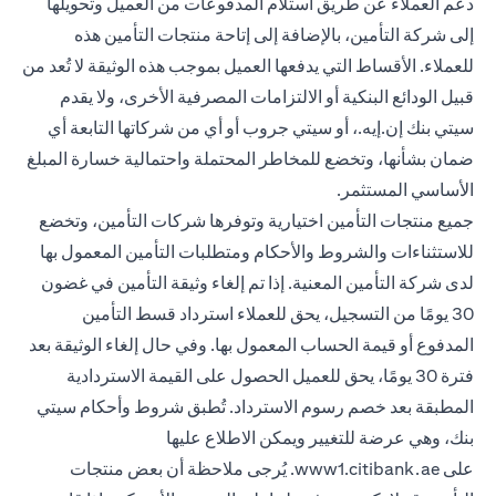
دعم العملاء عن طريق استلام المدفوعات من العميل وتحويلها
إلى شركة التأمين، بالإضافة إلى إتاحة منتجات التأمين هذه
للعملاء. الأقساط التي يدفعها العميل بموجب هذه الوثيقة لا تُعد من
قبيل الودائع البنكية أو الالتزامات المصرفية الأخرى، ولا يقدم
سيتي بنك إن.إيه.، أو سيتي جروب أو أي من شركاتها التابعة أي
ضمان بشأنها، وتخضع للمخاطر المحتملة واحتمالية خسارة المبلغ
الأساسي المستثمر.
جميع منتجات التأمين اختيارية وتوفرها شركات التأمين، وتخضع
للاستثناءات والشروط والأحكام ومتطلبات التأمين المعمول بها
لدى شركة التأمين المعنية. إذا تم إلغاء وثيقة التأمين في غضون
30 يومًا من التسجيل، يحق للعملاء استرداد قسط التأمين
المدفوع أو قيمة الحساب المعمول بها. وفي حال إلغاء الوثيقة بعد
فترة 30 يومًا، يحق للعميل الحصول على القيمة الاستردادية
المطبقة بعد خصم رسوم الاسترداد. تُطبق شروط وأحكام سيتي
بنك، وهي عرضة للتغيير ويمكن الاطلاع عليها
opens in a new tab
على
www1.citibank.ae
. يُرجى ملاحظة أن بعض منتجات