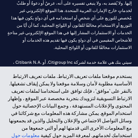
إليها. ولا يُقصد به، ولا ينبغي تفسيره على أنه، عرضٌ أو دعوةٌ أو طلبٌ
لخدماتٍ خارج الإمارات العربية المتحدة. هذا الموقع الإلكتروني غير
مُخصص للتوزيع على أي شخصٍ أو استخدامه في أي دولةٍ يكون فيها هذا
التوزيع أو الاستخدام مخالفًا للقانون أو اللوائح المحلية، كما أن أيًا من
الخدمات أو الاستثمارات المشار إليها في هذا الموقع الإلكتروني غير متاحةٍ
للأشخاص المقيمين في أي دولةٍ يكون فيها تقديم هذه الخدمات أو
الاستثمارات مخالفًا للقانون أو اللوائح المحلية.
سيتي بنك هي علامة خدمة لشركة Citigroup Inc. أو .Citibank N.A ،
مستخدمة ومسجلة في جميع أنحاء العالم.
يستخدم موقعنا ملفات تعريف الارتباط. ملفات تعريف الارتباط
الأساسية مطلوبة لأمان وسلامة موقعنا ولا يمكن إيقاف تشغيلها.
سيتي بنك إن. إيه. الإمارات مسجل لدى مصرف الإمارات المركزي تحت
بالنقر على 'موافق' ، فإنك توافق على استخدامنا لملفات تعريف
أرقام التراخيص 202563 لفرع الوصل في دبي، 531989 لفرع مول
الارتباط التسويقية لتزويدك بتجربة مخصصة عبر الموقع ، وإظهار
الإمارات في دبي، و CN-1002019 لفرع أبوظبي. هاتف: 4000 311 04.
المحتوى والإعلانات المستهدفة ، وجمع البيانات الإحصائية حول
فرع سيتي بنك إن إيه - الإمارات العربية المتحدة مرخص من مصرف
استخدام الموقع. يمكن مشاركة هذه المعلومات مع شركائنا في
الإمارات العربية المتحدة المركزي كفرع لبنك أجنبي.
وسائل التواصل الاجتماعي والإعلان والتحليل والذين قد يجمعونها
سيتي بنك إن إيه الإمارات العربية المتحدة مرخص من هيئة الأوراق المالية
مع المعلومات الأخرى التي قدمتها لهم أو التي جمعوها من
والسلع في الإمارات العربية المتحدة ("SCA") للقيام بالنشاط المالي لـ أ)
استخدامك لخدماتهم. لمعرفة المزيد حول كيفية
معلومات حول
الاستشارات المالية والتعريف والترويج بموجب ترخيص رقم