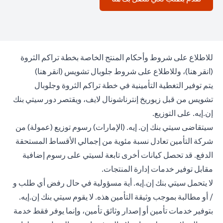
للاطلاع على شروط وأحكام المنتج الخاصة بخطة تراكم الثروة
n a new tab
opens in a new tab
(
انقر هنا
)، وللاطلاع على شروط جلوبال تشويس (
انقر هنا
)
يتم توفير التغطية التأمينية في خطة تراكم الثروة وجلوبال
تشويس من قبل زيوريخ إنترناشونال لايف، ويقتصر دور سيتي بنك
إن.إيه. على التوزيع.
سيتقاضى سيتي بنك إن. إيه. (الإمارات) رسوم توزيع (عمولة) من
شركة التأمين تعادل نسبة مئوية من إجمالي الأقساط المستحقة
الدفع. قد تحصل كيانات أخرى تابعة لسيتي على رسوم إضافية
مقابل توفير خدمات إدارة المنتجات.
لا يتحمل سيتي بنك إن.إيه. أية مسؤولية في حال رفض أي طلب و
/ أو مطالبة بموجب وثيقة التأمين هذه. لا يقوم سيتي بنك إن.إيه.
بتوفير خدمات تأمين أو إصدار وثائق تأمين، وإنما يوفر فقط خدمة