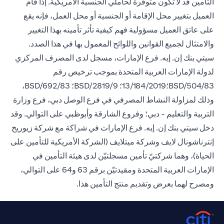
التأمين قد لا تكون متوفرة لحاملي الجنسية الأمريكية. إذا قام
العميل بتغيير محل الإقامة أو الجنسية أو محل العمل، فإنه يقع
على عاتق العميل مسؤولية فهم كيفية تأثر تأمينه بهذا التغيير
والامتثال لجميع القوانين واللوائح المعمول بها في هذا الصدد.
سيتي بنك إن. إيه. فرع الإمارات، مسجل لدى المصرف المركزي
لدولة الإمارات العربية المتحدة بموجب ترخيص رقم
BSD/504/83؛13/184/2019؛ BSD/2819/9؛ BSD/692/83،
وذلك لمزاولة النشاط المصرفي في فرع الوصل دبي، فرع وزارة
التربية والتعليم - دبي؛ وفروع الشارقة وأبوظبي على التوالي. وقد
دخل سيتي بنك إن. إيه. فرع الإمارات في شراكة مع شركة زيوريخ
إنترناشونال لايف وشركة ميتلايف (الشركة الأمريكية للتأمين على
الحياة)، وهما شركتيّ تأمين مسجلتيّن لدى هيئة التأمين في
الإمارات العربية المتحدة ومقيدتيّن برقم 63 و64 على التوالي،
ومصرح لهما بعرض وتقديم منتج التأمين هذا.