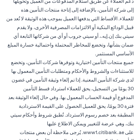
دعم العملاء عن طريق استلام المدفوعات من العميل وتحويلها
إلى شركة التأمين، بالإضافة إلى إتاحة منتجات التأمين هذه
للعملاء. الأقساط التي يدفعها العميل بموجب هذه الوثيقة لا تُعد من
قبيل الودائع البنكية أو الالتزامات المصرفية الأخرى، ولا يقدم
سيتي بنك إن.إيه.، أو سيتي جروب أو أي من شركاتها التابعة أي
ضمان بشأنها، وتخضع للمخاطر المحتملة واحتمالية خسارة المبلغ
الأساسي المستثمر.
جميع منتجات التأمين اختيارية وتوفرها شركات التأمين، وتخضع
للاستثناءات والشروط والأحكام ومتطلبات التأمين المعمول بها
لدى شركة التأمين المعنية. إذا تم إلغاء وثيقة التأمين في غضون
30 يومًا من التسجيل، يحق للعملاء استرداد قسط التأمين
المدفوع أو قيمة الحساب المعمول بها. وفي حال إلغاء الوثيقة بعد
فترة 30 يومًا، يحق للعميل الحصول على القيمة الاستردادية
المطبقة بعد خصم رسوم الاسترداد. تُطبق شروط وأحكام سيتي
بنك، وهي عرضة للتغيير ويمكن الاطلاع عليها
(opens in a new tab)
على
www1.citibank.ae
. يُرجى ملاحظة أن بعض منتجات