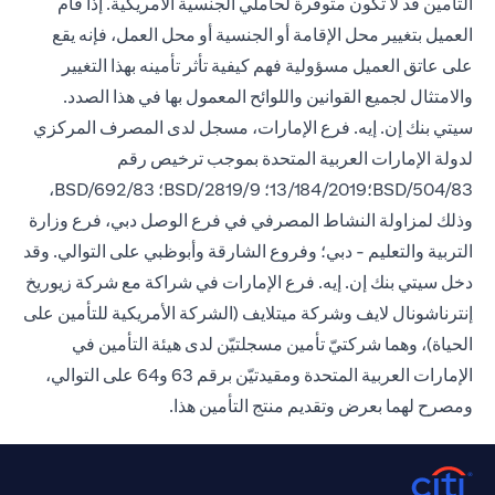
التأمين قد لا تكون متوفرة لحاملي الجنسية الأمريكية. إذا قام
العميل بتغيير محل الإقامة أو الجنسية أو محل العمل، فإنه يقع
على عاتق العميل مسؤولية فهم كيفية تأثر تأمينه بهذا التغيير
والامتثال لجميع القوانين واللوائح المعمول بها في هذا الصدد.
سيتي بنك إن. إيه. فرع الإمارات، مسجل لدى المصرف المركزي
لدولة الإمارات العربية المتحدة بموجب ترخيص رقم
BSD/504/83؛13/184/2019؛ BSD/2819/9؛ BSD/692/83،
وذلك لمزاولة النشاط المصرفي في فرع الوصل دبي، فرع وزارة
التربية والتعليم - دبي؛ وفروع الشارقة وأبوظبي على التوالي. وقد
دخل سيتي بنك إن. إيه. فرع الإمارات في شراكة مع شركة زيوريخ
إنترناشونال لايف وشركة ميتلايف (الشركة الأمريكية للتأمين على
الحياة)، وهما شركتيّ تأمين مسجلتيّن لدى هيئة التأمين في
الإمارات العربية المتحدة ومقيدتيّن برقم 63 و64 على التوالي،
ومصرح لهما بعرض وتقديم منتج التأمين هذا.