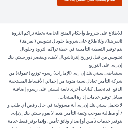
للاطلاع على شروط وأحكام المنتج الخاصة بخطة تراكم الثروة
(opens in a new tab)
(opens in a new tab)
(
انقر هنا
)، وللاطلاع على شروط جلوبال تشويس (
انقر هنا
)
يتم توفير التغطية التأمينية في خطة تراكم الثروة وجلوبال
تشويس من قبل زيوريخ إنترناشونال لايف، ويقتصر دور سيتي بنك
إن.إيه. على التوزيع.
سيتقاضى سيتي بنك إن. إيه. (الإمارات) رسوم توزيع (عمولة) من
شركة التأمين تعادل نسبة مئوية من إجمالي الأقساط المستحقة
الدفع. قد تحصل كيانات أخرى تابعة لسيتي على رسوم إضافية
مقابل توفير خدمات إدارة المنتجات.
لا يتحمل سيتي بنك إن.إيه. أية مسؤولية في حال رفض أي طلب و
/ أو مطالبة بموجب وثيقة التأمين هذه. لا يقوم سيتي بنك إن.إيه.
بتوفير خدمات تأمين أو إصدار وثائق تأمين، وإنما يوفر فقط خدمة