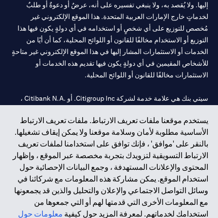
إليها. ولا يُقصد به، ولا ينبغي تفسيره على أنه، عرضٌ أو دعوةٌ أو طلبٌ
لخدماتٍ خارج الإمارات العربية المتحدة. هذا الموقع الإلكتروني غير
مُخصص للتوزيع على أي شخصٍ أو استخدامه في أي دولةٍ يكون فيها هذا
التوزيع أو الاستخدام مخالفًا للقانون أو اللوائح المحلية، كما أن أيًا من
الخدمات أو الاستثمارات المشار إليها في هذا الموقع الإلكتروني غير متاحةٍ
للأشخاص المقيمين في أي دولةٍ يكون فيها تقديم هذه الخدمات أو
الاستثمارات مخالفًا للقانون أو اللوائح المحلية.
سيتي بنك هي علامة خدمة لشركة Citigroup Inc. أو .Citibank N.A ،
مستخدمة ومسجلة في جميع أنحاء العالم.
يستخدم موقعنا ملفات تعريف الارتباط. ملفات تعريف الارتباط
الأساسية مطلوبة لأمان وسلامة موقعنا ولا يمكن إيقاف تشغيلها.
سيتي بنك إن. إيه. الإمارات مسجل لدى مصرف الإمارات المركزي تحت
بالنقر على 'موافق' ، فإنك توافق على استخدامنا لملفات تعريف
أرقام التراخيص 202563 لفرع الوصل في دبي، 531989 لفرع مول
الارتباط التسويقية لتزويدك بتجربة مخصصة عبر الموقع ، وإظهار
الإمارات في دبي، و
CN-1002019
لفرع أبوظبي. هاتف: 4000 311 04.
المحتوى والإعلانات المستهدفة ، وجمع البيانات الإحصائية حول
فرع سيتي بنك إن إيه - الإمارات العربية المتحدة مرخص من مصرف
استخدام الموقع. يمكن مشاركة هذه المعلومات مع شركائنا في
الإمارات العربية المتحدة المركزي كفرع لبنك أجنبي.
وسائل التواصل الاجتماعي والإعلان والتحليل والذين قد يجمعونها
سيتي بنك إن إيه الإمارات العربية المتحدة مرخص من هيئة الأوراق المالية
مع المعلومات الأخرى التي قدمتها لهم أو التي جمعوها من
والسلع في الإمارات العربية المتحدة ("SCA") للقيام بالنشاط المالي لـ أ)
استخدامك لخدماتهم. لمعرفة المزيد حول كيفية
معلومات حول
الاستشارات المالية والتعريف والترويج بموجب ترخيص رقم