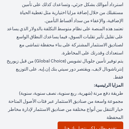
استرداد أموالك بشكل جزئي، وتساعدك كذلك على تأمين
مستقبلك من خلال إضافة مزايا اختيارية مثل تغطية الحياة
الإضافية، والإعفاء من سداد أقساط التأمين.
تعتمد هذه المنصة على نظام متوسط التكلفة بالدولار الذي يساعد
على تقليل تأثير تقلبات السوق، فيما يساعدك النطاق الواسع
لصناديق الاستثمار المشتركة على بناء محفظة تتماشى مع
استعدادك وقدرتك على المخاطرة.
يتم توفير تأمين جلوبال تشويس (Global Choice) من قبل زيوريخ
إنترناشونال لايف، ويقتصر دور سيتي بنك إن.إيه. على التوزيع
فقط.
المزايا الرئيسية:
طريقة دفع مرنة (شهرية، ربع سنوية، نصف سنوية، سنوية)
مجموعة واسعة من صناديق الاستثمار عبر فئات الأصول المتاحة
خيار التنقل بين أنواع مختلفة من صناديق الاستثمار لإدارة مخاطر
المحفظة
opens in a new tab
تقدم بطلب لكي نتصل بك هنا