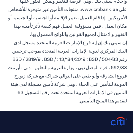
وأحكام سيتي بنك ، وهي عرضة للتغيير ويمكن العثور عليها
opens in a new tab
على
www.citibank.ae
. منتجات التأمين غير متوفرة للأشخاص
الأمريكيين. إذا قام العميل بتغيير الإقامة أو الجنسية أو الجنسية أو
مكان العمل ، فمن مسؤولية العميل فهم كيفية تأثر تأمينه بهذا
التغيير والامتثال لجميع القوانين واللوائح المعمول بها.
إن سيتي بنك إن إيه فرع الإمارات العربية المتحدة مسجل لدى
البنك المركزي لدولة الإمارات العربية المتحدة بموجب ترخيص
رقم BSD / 504/83 ؛ 13/184/2019 ؛ BSD / 2819/9 ، BSD /
692/83 ، فرع الوصل دبي ، وزارة التربية والتعليم - دبي ؛ أبرمت
فروع الشارقة وأبو ظبي على التوالي شراكة مع شركة زيورخ
الدولية للتأمين على الحياة ، وهي شركة تأمين مسجلة لدى هيئة
التأمين في الإمارات العربية المتحدة تحت رقم التسجيل 63
لتقديم هذا المنتج التأميني.