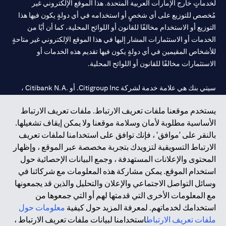
لخدماتٍ خارج الإمارات العربية المتحدة. هذا الموقع الإلكتروني غير
مُخصص للتوزيع على أي شخصٍ أو استخدامه في أي دولةٍ يكون فيها هذا
التوزيع أو الاستخدام مخالفًا للقانون أو اللوائح المحلية، كما أن أيًا من
الخدمات أو الاستثمارات المشار إليها في هذا الموقع الإلكتروني غير متاحةٍ
للأشخاص المقيمين في أي دولةٍ يكون فيها تقديم هذه الخدمات أو
الاستثمارات مخالفًا للقانون أو اللوائح المحلية.
سيتي بنك هي علامة خدمة لشركة Citigroup Inc. أو .Citibank N.A ،
مستخدمة ومسجلة في جميع أنحاء العالم.
يستخدم موقعنا ملفات تعريف الارتباط. ملفات تعريف الارتباط
الأساسية مطلوبة لأمان وسلامة موقعنا ولا يمكن إيقاف تشغيلها.
سيتي بنك إن. إيه. الإمارات مسجل لدى مصرف الإمارات المركزي تحت
بالنقر على 'موافق' ، فإنك توافق على استخدامنا لملفات تعريف
أرقام التراخيص 202563 لفرع الوصل في دبي، 531989 لفرع مول
الارتباط التسويقية لتزويدك بتجربة مخصصة عبر الموقع ، وإظهار
الإمارات في دبي، و CN-1002019 لفرع أبوظبي. هاتف: 4000 311 04.
المحتوى والإعلانات المستهدفة ، وجمع البيانات الإحصائية حول
فرع سيتي بنك إن إيه - الإمارات العربية المتحدة مرخص من مصرف
استخدام الموقع. يمكن مشاركة هذه المعلومات مع شركائنا في
الإمارات العربية المتحدة المركزي كفرع لبنك أجنبي.
وسائل التواصل الاجتماعي والإعلان والتحليل والذين قد يجمعونها
سيتي بنك إن إيه الإمارات العربية المتحدة مرخص من هيئة الأوراق المالية
مع المعلومات الأخرى التي قدمتها لهم أو التي جمعوها من
والسلع في الإمارات العربية المتحدة ("SCA") للقيام بالنشاط المالي لـ أ)
استخدامك لخدماتهم. لمعرفة المزيد حول كيفية
معلومات حول
الاستشارات المالية والتعريف والترويج بموجب ترخيص رقم
ملفات تعريف الارتباط
استخدامنا لبيانات ملفات تعريف الارتباط ،
20200000097 ب) وسيط تداول في الأسواق الدولية بموجب ترخيص