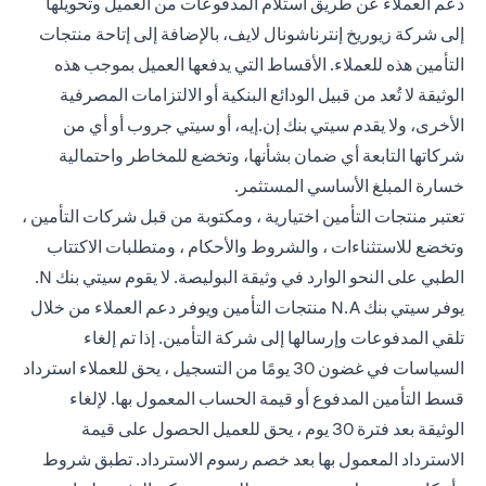
دعم العملاء عن طريق استلام المدفوعات من العميل وتحويلها
إلى شركة زيوريخ إنترناشونال لايف، بالإضافة إلى إتاحة منتجات
التأمين هذه للعملاء. الأقساط التي يدفعها العميل بموجب هذه
الوثيقة لا تُعد من قبيل الودائع البنكية أو الالتزامات المصرفية
الأخرى، ولا يقدم سيتي بنك إن.إيه، أو سيتي جروب أو أي من
شركاتها التابعة أي ضمان بشأنها، وتخضع للمخاطر واحتمالية
خسارة المبلغ الأساسي المستثمر.
تعتبر منتجات التأمين اختيارية ، ومكتوبة من قبل شركات التأمين ،
وتخضع للاستثناءات ، والشروط والأحكام ، ومتطلبات الاكتتاب
الطبي على النحو الوارد في وثيقة البوليصة. لا يقوم سيتي بنك N.
يوفر سيتي بنك N.A منتجات التأمين ويوفر دعم العملاء من خلال
تلقي المدفوعات وإرسالها إلى شركة التأمين. إذا تم إلغاء
السياسات في غضون 30 يومًا من التسجيل ، يحق للعملاء استرداد
قسط التأمين المدفوع أو قيمة الحساب المعمول بها. لإلغاء
الوثيقة بعد فترة 30 يوم ، يحق للعميل الحصول على قيمة
الاسترداد المعمول بها بعد خصم رسوم الاسترداد. تطبق شروط