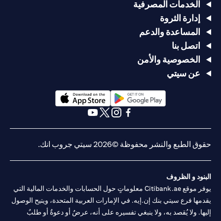
الخدمات المصرفية
إدارة الثروة
المساعدة والدعم
اتصل بنا
الخصوصية والأمن
عن سيتي
opens in a new tab
opens in a new tab
opens in a new tab
opens in a new tab
opens in a new tab
opens in a new tab
حقوق الطبع والنشر محفوظة ©2026 سيتي جروب انك.
البنود و الظروف
يوفر موقع Citibank.ae معلوماتٍ حول الحسابات والخدمات المالية التي
يقدمها فرع سيتي بنك إن.إيه. في الإمارات العربية المتحدة، ويتيح الوصول
إليها. ولا يُقصد به، ولا ينبغي تفسيره على أنه، عرضٌ أو دعوةٌ أو طلبٌ