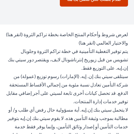
 tab
لعرض شروط وأحكام المنتج الخاصة بخطة تراكم الثروة (
انقر هنا
)
opens in a new tab
والاختيار العالمي (
انقر هنا
)
يتم توفير التغطية التأمينية في خطة تراكم الثروة وجلوبال
تشويس من قبل زيوريخ إنترناشونال لايف، ويقتصر دور سيتي بنك
إن.إيه. على التوزيع فقط.
سيتلقى سيتي بنك إن. إيه. (الإمارات) رسوم توزيع (عمولة) من
شركة التأمين تعادل نسبة مئوية من إجمالي الأقساط المستحقة
الدفع. قد تحصل كيانات أخرى تابعة لسيتي على أجر إضافي مقابل
توفير خدمات إدارة المنتجات.
لا يتحمل سيتي بنك إن.إيه. أية مسؤولية حال رفض أي طلب و/ أو
مطالبة بموجب وثيقة التأمين هذه. لا يقوم سيتي بنك إن.إيه بتوفير
خدمات التأمين أو إصدار وثائق التأمين، وإنما يوفر فقط خدمة