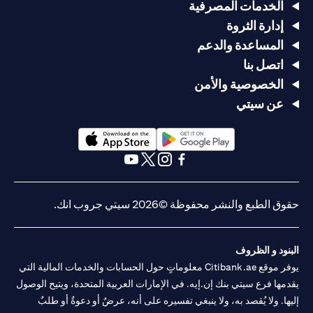
الخدمات المصرفية
إدارة الثروة
المساعدة والدعم
اتصل بنا
الخصوصية والأمن
عن سيتي
opens in a new tab
opens in a new tab
opens in a new tab
opens in a new tab
opens in a new tab
opens in a new tab
حقوق الطبع والنشر محفوظة ©2026 سيتي جروب انك.
البنود و الظروف
يوفر موقع Citibank.ae معلوماتٍ حول الحسابات والخدمات المالية التي
يقدمها فرع سيتي بنك إن.إيه. في الإمارات العربية المتحدة، ويتيح الوصول
إليها. ولا يُقصد به، ولا ينبغي تفسيره على أنه، عرضٌ أو دعوةٌ أو طلبٌ