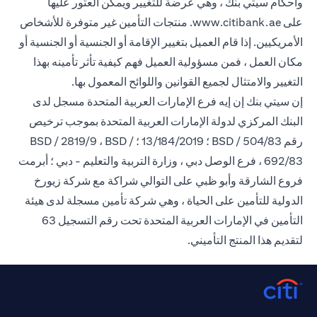
وأحكام سيتي بنك ، وهي عرضة للتغيير ويمكن العثور عليها
opens in a new tab
على
www.citibank.ae
. منتجات التأمين غير متوفرة للأشخاص
الأمريكيين. إذا قام العميل بتغيير الإقامة أو الجنسية أو الجنسية أو
مكان العمل ، فمن مسؤولية العميل فهم كيفية تأثر تأمينه بهذا
التغيير والامتثال لجميع القوانين واللوائح المعمول بها.
إن سيتي بنك إن إيه فرع الإمارات العربية المتحدة مسجل لدى
البنك المركزي لدولة الإمارات العربية المتحدة بموجب ترخيص
رقم BSD / 504/83 ؛ 13/184/2019 ؛ BSD / 2819/9 ، BSD /
692/83 ، فرع الوصل دبي ، وزارة التربية والتعليم - دبي ؛ أبرمت
فروع الشارقة وأبو ظبي على التوالي شراكة مع شركة زيورخ
الدولية للتأمين على الحياة ، وهي شركة تأمين مسجلة لدى هيئة
التأمين في الإمارات العربية المتحدة تحت رقم التسجيل 63
لتقديم هذا المنتج التأميني.