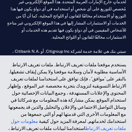
لخدماتٍ خارج الإمارات العربية المتحدة. هذا الموقع الإلكتروني غير
مُخصص للتوزيع على أي شخصٍ أو استخدامه في أي دولةٍ يكون فيها هذا
التوزيع أو الاستخدام مخالفًا للقانون أو اللوائح المحلية، كما أن أيًا من
الخدمات أو الاستثمارات المشار إليها في هذا الموقع الإلكتروني غير متاحةٍ
للأشخاص المقيمين في أي دولةٍ يكون فيها تقديم هذه الخدمات أو
الاستثمارات مخالفًا للقانون أو اللوائح المحلية.
سيتي بنك هي علامة خدمة لشركة Citigroup Inc. أو .Citibank N.A ،
مستخدمة ومسجلة في جميع أنحاء العالم.
يستخدم موقعنا ملفات تعريف الارتباط. ملفات تعريف الارتباط
الأساسية مطلوبة لأمان وسلامة موقعنا ولا يمكن إيقاف تشغيلها.
سيتي بنك إن. إيه. الإمارات مسجل لدى مصرف الإمارات المركزي تحت
بالنقر على 'موافق' ، فإنك توافق على استخدامنا لملفات تعريف
أرقام التراخيص 202563 لفرع الوصل في دبي، 531989 لفرع مول
الارتباط التسويقية لتزويدك بتجربة مخصصة عبر الموقع ، وإظهار
الإمارات في دبي، و CN-1002019 لفرع أبوظبي. هاتف: 4000 311 04.
المحتوى والإعلانات المستهدفة ، وجمع البيانات الإحصائية حول
فرع سيتي بنك إن إيه - الإمارات العربية المتحدة مرخص من مصرف
استخدام الموقع. يمكن مشاركة هذه المعلومات مع شركائنا في
الإمارات العربية المتحدة المركزي كفرع لبنك أجنبي.
وسائل التواصل الاجتماعي والإعلان والتحليل والذين قد يجمعونها
سيتي بنك إن إيه الإمارات العربية المتحدة مرخص من هيئة الأوراق المالية
مع المعلومات الأخرى التي قدمتها لهم أو التي جمعوها من
والسلع في الإمارات العربية المتحدة ("SCA") للقيام بالنشاط المالي لـ أ)
استخدامك لخدماتهم. لمعرفة المزيد حول كيفية
معلومات حول
الاستشارات المالية والتعريف والترويج بموجب ترخيص رقم
ملفات تعريف الارتباط
استخدامنا لبيانات ملفات تعريف الارتباط ،
20200000097 ب) وسيط تداول في الأسواق الدولية بموجب ترخيص