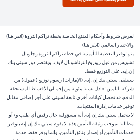
 tab
لعرض شروط وأحكام المنتج الخاصة بخطة تراكم الثروة (
انقر هنا
)
opens in a new tab
والاختيار العالمي (
انقر هنا
)
يتم توفير التغطية التأمينية في خطة تراكم الثروة وجلوبال
تشويس من قبل زيوريخ إنترناشونال لايف، ويقتصر دور سيتي بنك
إن.إيه. على التوزيع فقط.
سيتلقى سيتي بنك إن. إيه. (الإمارات) رسوم توزيع (عمولة) من
شركة التأمين تعادل نسبة مئوية من إجمالي الأقساط المستحقة
الدفع. قد تحصل كيانات أخرى تابعة لسيتي على أجر إضافي مقابل
توفير خدمات إدارة المنتجات.
لا يتحمل سيتي بنك إن.إيه. أية مسؤولية حال رفض أي طلب و/ أو
مطالبة بموجب وثيقة التأمين هذه. لا يقوم سيتي بنك إن.إيه بتوفير
خدمات التأمين أو إصدار وثائق التأمين، وإنما يوفر فقط خدمة