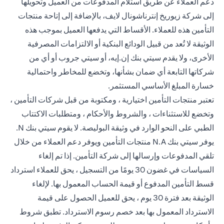
دعم العملاء عن طريق استلام المدفوعات من العميل وتحويلها
إلى شركة زيوريخ إنترناشونال لايف، بالإضافة إلى إتاحة منتجات
التأمين هذه للعملاء. الأقساط التي يدفعها العميل بموجب هذه
الوثيقة لا تُعد من قبيل الودائع البنكية أو الالتزامات المصرفية
الأخرى، ولا يقدم سيتي بنك إن.إيه، أو سيتي جروب أو أي من
شركاتها التابعة أي ضمان بشأنها، وتخضع للمخاطر واحتمالية
خسارة المبلغ الأساسي المستثمر.
تعتبر منتجات التأمين اختيارية ، ومكتوبة من قبل شركات التأمين ،
وتخضع للاستثناءات ، والشروط والأحكام ، ومتطلبات الاكتتاب
الطبي على النحو الوارد في وثيقة البوليصة. لا يقوم سيتي بنك N.
يوفر سيتي بنك N.A منتجات التأمين ويوفر دعم العملاء من خلال
تلقي المدفوعات وإرسالها إلى شركة التأمين. إذا تم إلغاء
السياسات في غضون 30 يومًا من التسجيل ، يحق للعملاء استرداد
قسط التأمين المدفوع أو قيمة الحساب المعمول بها. لإلغاء
الوثيقة بعد فترة 30 يوم ، يحق للعميل الحصول على قيمة
الاسترداد المعمول بها بعد خصم رسوم الاسترداد. تطبق شروط