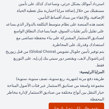
استرداد أموالك بشكل جزئي، وتساعدك كذلك على تأمين
مستقبلك من خلال إضافة مزايا اختيارية مثل تغطية الحياة
الإضافية، والإعفاء من سداد أقساط التأمين.
تعتمد هذه المنصة على نظام متوسط التكلفة بالدولار الذي يساعد
على تقليل تأثير تقلبات السوق، فيما يساعدك النطاق الواسع
لصناديق الاستثمار المشتركة على بناء محفظة تتماشى مع
استعدادك وقدرتك على المخاطرة.
يتم توفير تأمين جلوبال تشويس (Global Choice) من قبل زيوريخ
إنترناشونال لايف، ويقتصر دور سيتي بنك إن.إيه. على التوزيع
فقط.
المزايا الرئيسية:
طريقة دفع مرنة (شهرية، ربع سنوية، نصف سنوية، سنوية)
مجموعة واسعة من صناديق الاستثمار عبر فئات الأصول المتاحة
خيار التنقل بين أنواع مختلفة من صناديق الاستثمار لإدارة مخاطر
المحفظة
opens in a new tab
تقدم بطلب لكي نتصل بك هنا