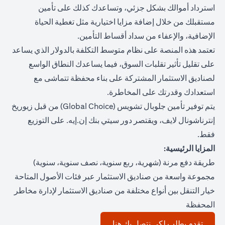
استرداد أموالك بشكل جزئي، وتساعدك كذلك على تأمين
مستقبلك من خلال إضافة مزايا اختيارية مثل تغطية الحياة
الإضافية، والإعفاء من سداد أقساط التأمين.
تعتمد هذه المنصة على نظام متوسط التكلفة بالدولار الذي يساعد
على تقليل تأثير تقلبات السوق، فيما يساعدك النطاق الواسع
لصناديق الاستثمار المشتركة على بناء محفظة تتماشى مع
استعدادك وقدرتك على المخاطرة.
يتم توفير تأمين جلوبال تشويس (Global Choice) من قبل زيوريخ
إنترناشونال لايف، ويقتصر دور سيتي بنك إن.إيه. على التوزيع
فقط.
المزايا الرئيسية:
طريقة دفع مرنة (شهرية، ربع سنوية، نصف سنوية، سنوية)
مجموعة واسعة من صناديق الاستثمار عبر فئات الأصول المتاحة
خيار التنقل بين أنواع مختلفة من صناديق الاستثمار لإدارة مخاطر
المحفظة
opens in a new tab
تقدم بطلب لكي نتصل بك هنا