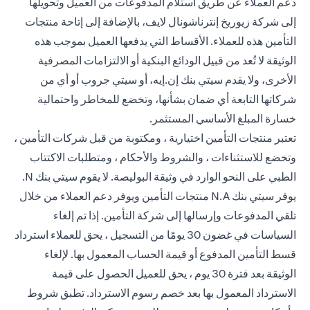
دعم العملاء عن طريق استلام المدفوعات من العميل وتحويلها
إلى شركة زيوريخ إنترناشونال لايف، بالإضافة إلى إتاحة منتجات
التأمين هذه للعملاء. الأقساط التي يدفعها العميل بموجب هذه
الوثيقة لا تُعد من قبيل الودائع البنكية أو الالتزامات المصرفية
الأخرى، ولا يقدم سيتي بنك إن.إيه، أو سيتي جروب أو أي من
شركاتها التابعة أي ضمان بشأنها، وتخضع للمخاطر واحتمالية
خسارة المبلغ الأساسي المستثمر.
تعتبر منتجات التأمين اختيارية ، ومكتوبة من قبل شركات التأمين ،
وتخضع للاستثناءات ، والشروط والأحكام ، ومتطلبات الاكتتاب
الطبي على النحو الوارد في وثيقة البوليصة. لا يقوم سيتي بنك N.
يوفر سيتي بنك N.A منتجات التأمين ويوفر دعم العملاء من خلال
تلقي المدفوعات وإرسالها إلى شركة التأمين. إذا تم إلغاء
السياسات في غضون 30 يومًا من التسجيل ، يحق للعملاء استرداد
قسط التأمين المدفوع أو قيمة الحساب المعمول بها. لإلغاء
الوثيقة بعد فترة 30 يوم ، يحق للعميل الحصول على قيمة
الاسترداد المعمول بها بعد خصم رسوم الاسترداد. تطبق شروط