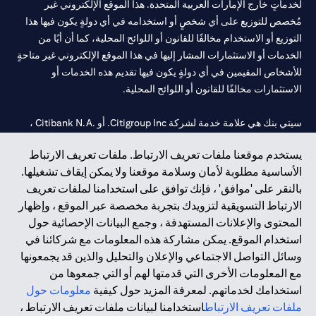
لخدماتٍ خارج الإمارات العربية المتحدة. هذا الموقع الإلكتروني غير
مُخصص للتوزيع على أي شخصٍ أو استخدامه في أي دولةٍ يكون فيها هذا
التوزيع أو الاستخدام مخالفًا للقانون أو اللوائح المحلية، كما أن أيًا من
الخدمات أو الاستثمارات المشار إليها في هذا الموقع الإلكتروني غير متاحةٍ
للأشخاص المقيمين في أي دولةٍ يكون فيها تقديم هذه الخدمات أو
الاستثمارات مخالفًا للقانون أو اللوائح المحلية.
سيتي بنك هي علامة خدمة لشركة Citigroup Inc. أو .Citibank N.A ،
مستخدمة ومسجلة في جميع أنحاء العالم.
يستخدم موقعنا ملفات تعريف الارتباط. ملفات تعريف الارتباط
الأساسية مطلوبة لأمان وسلامة موقعنا ولا يمكن إيقاف تشغيلها.
سيتي بنك إن. إيه. الإمارات مسجل لدى مصرف الإمارات المركزي تحت
بالنقر على 'موافق' ، فإنك توافق على استخدامنا لملفات تعريف
أرقام التراخيص 202563 لفرع الوصل في دبي، 531989 لفرع مول
الارتباط التسويقية لتزويدك بتجربة مخصصة عبر الموقع ، وإظهار
الإمارات في دبي، و CN-1002019 لفرع أبوظبي. هاتف: 4000 311 04.
المحتوى والإعلانات المستهدفة ، وجمع البيانات الإحصائية حول
فرع سيتي بنك إن إيه - الإمارات العربية المتحدة مرخص من مصرف
استخدام الموقع. يمكن مشاركة هذه المعلومات مع شركائنا في
الإمارات العربية المتحدة المركزي كفرع لبنك أجنبي.
وسائل التواصل الاجتماعي والإعلان والتحليل والذين قد يجمعونها
سيتي بنك إن إيه الإمارات العربية المتحدة مرخص من هيئة الأوراق المالية
مع المعلومات الأخرى التي قدمتها لهم أو التي جمعوها من
والسلع في الإمارات العربية المتحدة ("SCA") للقيام بالنشاط المالي لـ أ)
استخدامك لخدماتهم. لمعرفة المزيد حول كيفية
معلومات حول
الاستشارات المالية والتعريف والترويج بموجب ترخيص رقم
ملفات تعريف الارتباط
استخدامنا لبيانات ملفات تعريف الارتباط ،
20200000097 ب) وسيط تداول في الأسواق الدولية بموجب ترخيص