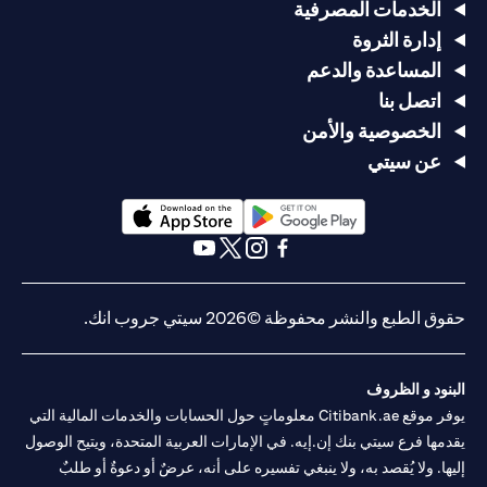
الخدمات المصرفية
إدارة الثروة
المساعدة والدعم
اتصل بنا
الخصوصية والأمن
عن سيتي
opens in a new tab
opens in a new tab
opens in a new tab
opens in a new tab
opens in a new tab
opens in a new tab
حقوق الطبع والنشر محفوظة ©2026 سيتي جروب انك.
البنود و الظروف
يوفر موقع Citibank.ae معلوماتٍ حول الحسابات والخدمات المالية التي
يقدمها فرع سيتي بنك إن.إيه. في الإمارات العربية المتحدة، ويتيح الوصول
إليها. ولا يُقصد به، ولا ينبغي تفسيره على أنه، عرضٌ أو دعوةٌ أو طلبٌ