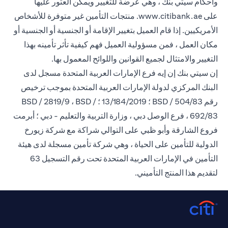
وأحكام سيتي بنك ، وهي عرضة للتغيير ويمكن العثور عليها
opens in a new tab
على
www.citibank.ae
. منتجات التأمين غير متوفرة للأشخاص
الأمريكيين. إذا قام العميل بتغيير الإقامة أو الجنسية أو الجنسية أو
مكان العمل ، فمن مسؤولية العميل فهم كيفية تأثر تأمينه بهذا
التغيير والامتثال لجميع القوانين واللوائح المعمول بها.
إن سيتي بنك إن إيه فرع الإمارات العربية المتحدة مسجل لدى
البنك المركزي لدولة الإمارات العربية المتحدة بموجب ترخيص
رقم BSD / 504/83 ؛ 13/184/2019 ؛ BSD / 2819/9 ، BSD /
692/83 ، فرع الوصل دبي ، وزارة التربية والتعليم - دبي ؛ أبرمت
فروع الشارقة وأبو ظبي على التوالي شراكة مع شركة زيورخ
الدولية للتأمين على الحياة ، وهي شركة تأمين مسجلة لدى هيئة
التأمين في الإمارات العربية المتحدة تحت رقم التسجيل 63
لتقديم هذا المنتج التأميني.