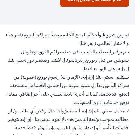
 tab
لعرض شروط وأحكام المنتج الخاصة بخطة تراكم الثروة (
انقر هنا
)
opens in a new tab
والاختيار العالمي (
انقر هنا
)
يتم توفير التغطية التأمينية في خطة تراكم الثروة وجلوبال
تشويس من قبل زيوريخ إنترناشونال لايف، ويقتصر دور سيتي بنك
إن.إيه. على التوزيع فقط.
سيتلقى سيتي بنك إن. إيه. (الإمارات) رسوم توزيع (عمولة) من
شركة التأمين تعادل نسبة مئوية من إجمالي الأقساط المستحقة
الدفع. قد تحصل كيانات أخرى تابعة لسيتي على أجر إضافي مقابل
توفير خدمات إدارة المنتجات.
لا يتحمل سيتي بنك إن.إيه. أية مسؤولية حال رفض أي طلب و/ أو
مطالبة بموجب وثيقة التأمين هذه. لا يقوم سيتي بنك إن.إيه بتوفير
خدمات التأمين أو إصدار وثائق التأمين، وإنما يوفر فقط خدمة