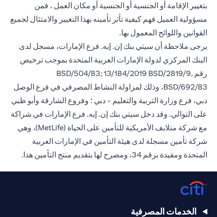
بتغيير الإقامة أو الجنسية أو الجنسية أو مكان العمل ، فمن
مسؤولية العميل فهم كيفية تأثر تأمينه بهذا التغيير والامتثال لجميع
القوانين واللوائح المعمول بها.
يرجى ملاحظة أن سيتي بنك إن. إيه. فرع الإمارات، مسجل لدى
البنك المركزي لدولة الإمارات العربية المتحدة بموجب ترخيص
رقم BSD/504/83; 13/184/2019 BSD/2819/9,
BSD/692/83، وذلك لمزاولة النشاط المصرفي في فرع الوصل
دبي، فرع وزارة التربية والتعليم - دبي ؛ وفروع الشارقة وأبو ظبي
على التوالي. وقد دخل سيتي بنك إن. إيه. فرع الإمارات في شراكة
مع شركة متلايف الأمريكية للتأمين على الحياة (MetLife)، وهي
شركة تأمين مسجلة لدى هيئة التأمين في الإمارات العربية
المتحدة ومقيدة برقم 34، ومصرح لها بتقديم منتج التأمين هذا.
الخدمات المصرفية