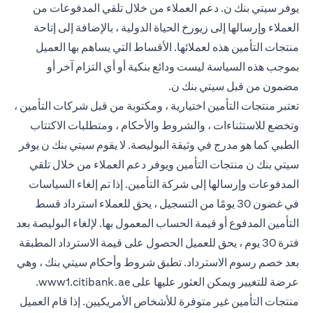
يوفر سيتي بنك ن. دعم العملاء من خلال تلقي المدفوعات من
العملاء وإرسالها إلى زيورخ الحياة الدولية ، بالإضافة إلى إتاحة
منتجات التأمين هذه لعملائها. الأقساط التي يساهم بها العميل
بموجب هذه السياسة ليست ودائع بنكية أو أي التزام آخر أو
مضمون من قبل سيتي بنك ن.
تعتبر منتجات التأمين اختيارية ، ومكتوبة من قبل شركات التأمين ،
وتخضع للاستثناءات ، والشروط والأحكام ، ومتطلبات الاكتتاب
الطبي كما هو مدرج في وثيقة البوليصة. لا يقوم سيتي بنك ن يوفر
سيتي بنك ن منتجات التأمين ويوفر دعم العملاء من خلال تلقي
المدفوعات وإرسالها إلى شركة التأمين. إذا تم إلغاء السياسات
في غضون 30 يومًا من التسجيل ، يحق للعملاء استرداد قسط
التأمين المدفوع أو قيمة الحساب المعمول بها. لإلغاء البوليصة بعد
فترة 30 يوم ، يحق للعميل الحصول على قيمة الاسترداد المطبقة
بعد خصم رسوم الاسترداد. تطبق شروط وأحكام سيتي بنك ، وهي
(opens in a new tab)
عرضة للتغيير ويمكن العثور عليها على
www1.citibank.ae
.
منتجات التأمين غير متوفرة للأشخاص الأمريكيين. إذا قام العميل