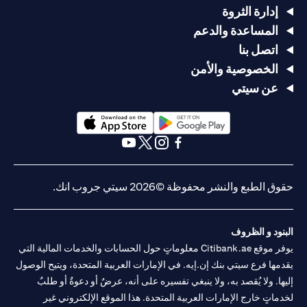
إدارة الثروة
المساعدة والدعم
اتصل بنا
الخصوصية والأمن
عن سيتي
(opens in a new tab)
(opens in a new tab)
(opens in a new tab)
(opens in a new tab)
(opens in a new tab)
(opens in a new tab)
حقوق الطبع والنشر محفوظة ©2026 سيتي جروب انك.
البنود و الظروف
يوفر موقع Citibank.ae معلوماتٍ حول الحسابات والخدمات المالية التي
يقدمها فرع سيتي بنك إن.إيه. في الإمارات العربية المتحدة، ويتيح الوصول
إليها. ولا يُقصد به، ولا ينبغي تفسيره على أنه، عرضٌ أو دعوةٌ أو طلبٌ
لخدماتٍ خارج الإمارات العربية المتحدة. هذا الموقع الإلكتروني غير