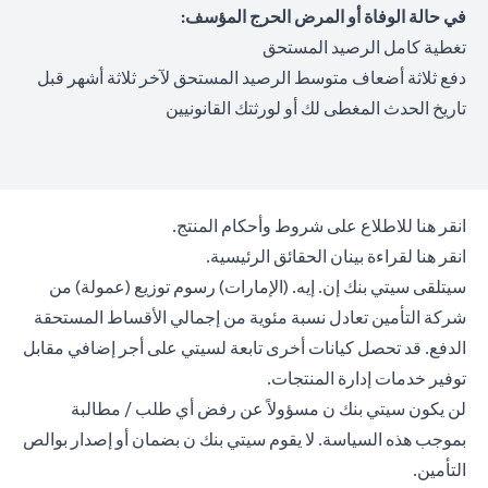
في حالة الوفاة أو المرض الحرج المؤسف:
تغطية كامل الرصيد المستحق
دفع ثلاثة أضعاف متوسط الرصيد المستحق لآخر ثلاثة أشهر قبل
تاريخ الحدث المغطى لك أو لورثتك القانونيين
(opens in a new tab)
انقر هنا
للاطلاع على شروط وأحكام المنتج.
(opens in a new tab)
انقر هنا
لقراءة بينان الحقائق الرئيسية.
سيتلقى سيتي بنك إن. إيه. (الإمارات) رسوم توزيع (عمولة) من
شركة التأمين تعادل نسبة مئوية من إجمالي الأقساط المستحقة
الدفع. قد تحصل كيانات أخرى تابعة لسيتي على أجر إضافي مقابل
توفير خدمات إدارة المنتجات.
لن يكون سيتي بنك ن مسؤولاً عن رفض أي طلب / مطالبة
بموجب هذه السياسة. لا يقوم سيتي بنك ن بضمان أو إصدار بوالص
التأمين.