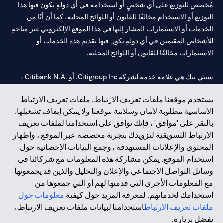
مُخصص للتوزيع على أي شخصٍ أو استخدامه في أي دولةٍ يكون فيها هذا
التوزيع أو الاستخدام مخالفًا للقانون أو اللوائح المحلية، كما أن أيًا من
الخدمات أو الاستثمارات المشار إليها في هذا الموقع الإلكتروني غير متاحةٍ
للأشخاص المقيمين في أي دولةٍ يكون فيها تقديم هذه الخدمات أو
الاستثمارات مخالفًا للقانون أو اللوائح المحلية.
سيتي بنك هي علامة خدمة لشركة Citigroup Inc. أو .Citibank N.A ،
مستخدمة ومسجلة في جميع أنحاء العالم.
يستخدم موقعنا ملفات تعريف الارتباط. ملفات تعريف الارتباط
الأساسية مطلوبة لأمان وسلامة موقعنا ولا يمكن إيقاف تشغيلها.
سيتي بنك إن. إيه. الإمارات مسجل لدى مصرف الإمارات المركزي تحت
بالنقر على 'موافق' ، فإنك توافق على استخدامنا لملفات تعريف
أرقام التراخيص 202563 لفرع الوصل في دبي، 531989 لفرع مول
الارتباط التسويقية لتزويدك بتجربة مخصصة عبر الموقع ، وإظهار
الإمارات في دبي، و
CN-1002019
لفرع أبوظبي. هاتف: 4000 311 04.
المحتوى والإعلانات المستهدفة ، وجمع البيانات الإحصائية حول
فرع سيتي بنك إن إيه - الإمارات العربية المتحدة مرخص من مصرف
استخدام الموقع. يمكن مشاركة هذه المعلومات مع شركائنا في
الإمارات العربية المتحدة المركزي كفرع لبنك أجنبي.
وسائل التواصل الاجتماعي والإعلان والتحليل والذين قد يجمعونها
سيتي بنك إن إيه الإمارات العربية المتحدة مرخص من هيئة الأوراق المالية
مع المعلومات الأخرى التي قدمتها لهم أو التي جمعوها من
والسلع في الإمارات العربية المتحدة ("SCA") للقيام بالنشاط المالي لـ أ)
استخدامك لخدماتهم. لمعرفة المزيد حول كيفية
معلومات حول
الاستشارات المالية والتعريف والترويج بموجب ترخيص رقم
ملفات تعريف الارتباط
استخدامنا لبيانات ملفات تعريف الارتباط ،
20200000097 ب) وسيط تداول في الأسواق الدولية بموجب ترخيص
تفضل بزيارة.
رقم 20200000198 ج) إدارة المحافظ بموجب ترخيص رقم