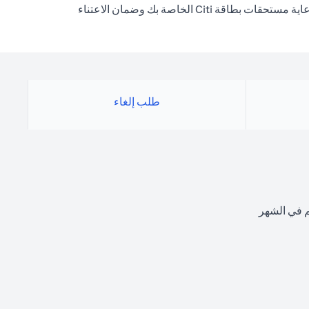
لايف ستايل بروتكت هو برنامج تأمين ائتماني اختياري مصمم لتزويدك براحة البال أنه حتى في الظروف المؤسفة ، فإن غلتك سيسمح لك برعاية مستحقات بطاقة Citi الخاصة بك وضمان الاعتناء
طلب إلغاء