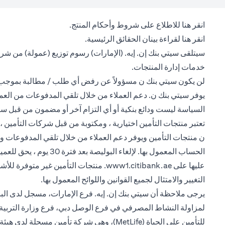
opens in a new tab
انقر هنا
للاطلاع على شروط وأحكام المنتج.
opens in a new tab
انقر هنا
لقراءة بينان الحقائق الرئيسية.
سيتلقى سيتي بنك إن. إيه. (الإمارات) رسوم توزيع (عمولة) من شر
خدمات إدارة المنتجات.
لن يكون سيتي بنك ن مسؤولاً عن رفض أي طلب / مطالبة بموجب هذ
يوفر سيتي بنك ن. دعم العملاء من خلال تلقي المدفوعات من العملاء 
السياسة ليست ودائع بنكية أو أي التزام آخر أو مضمون من قبل سي
تعتبر منتجات التأمين اختيارية ، ومكتوبة من قبل شركات التأمين ،
الحساب المعمول بها. 
opens in a new tab
عليها على
www1.citibank.ae
. منتجات التأمين غير متوفرة للأشخ
التغيير والامتثال لجميع القوانين واللوائح المعمول بها.
لمزاولة النشاط المصرفي في فرع الوصل دبي، فرع وزارة التربية و
للتأمين على الحياة (MetLife)، وهي شركة تأمين مسجلة لدى هيئة التأمين في الإمارات العربية المتحدة ومقيدة برقم 34، ومصرح لها بتقديم منتج التأمين هذا.