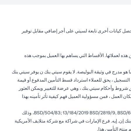
تحصل كيانات أخرى تابعة لسيتي على أجر إضافي مقابل توفير
ن هذه لعملائها. الأقساط التي يساهم بها العميل بموجب هذه
ا هو مدرج في وثيقة البوليصة. لا يقوم سيتي بنك ن يوفر سيتي بنك
 دعم العملاء من خلال تلقي المدفوعات وإرسالها إلى شركة التأمين. إذا تم إلغاء السياسات في غضون 30 يومًا من التسجيل ، يحق للعملاء استرداد قسط التأمين المدفوع أو قيمة
 رسوم الاسترداد. تطبق شروط وأحكام سيتي بنك ، وهي عرضة للتغيير ويمكن العثور
مكان العمل ، فمن مسؤولية العميل فهم كيفية تأثر تأمينه بهذا
يرجى ملاحظة أن سيتي بنك إن. إيه. فرع الإمارات، مسجل لدى البنك المركزي لدولة الإمارات العربية المتحدة بموجب ترخيص رقم BSD/504/83; 13/184/2019 BSD/2819/9, BSD/692/83، وذلك
نك إن. إيه. فرع الإمارات في شراكة مع شركة متلايف الأمريكية