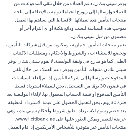
يوفر سيتي بنك ن. دعم العملاء من خلال تلقي المدفوعات من
العملاء وإرسالها إلى زيورخ الحياة الدولية ، بالإضافة إلى إتاحة
منتجات التأمين هذه لعملائها. الأقساط التي يساهم بها العميل
بموجب هذه السياسة ليست ودائع بنكية أو أي التزام آخر أو
مضمون من قبل سيتي بنك ن.
تعتبر منتجات التأمين اختيارية ، ومكتوبة من قبل شركات التأمين ،
وتخضع للاستثناءات ، والشروط والأحكام ، ومتطلبات الاكتتاب
الطبي كما هو مدرج في وثيقة البوليصة. لا يقوم سيتي بنك ن يوفر
سيتي بنك ن منتجات التأمين ويوفر دعم العملاء من خلال تلقي
المدفوعات وإرسالها إلى شركة التأمين. إذا تم إلغاء السياسات
في غضون 30 يومًا من التسجيل ، يحق للعملاء استرداد قسط
التأمين المدفوع أو قيمة الحساب المعمول بها. لإلغاء البوليصة بعد
فترة 30 يوم ، يحق للعميل الحصول على قيمة الاسترداد المطبقة
بعد خصم رسوم الاسترداد. تطبق شروط وأحكام سيتي بنك ، وهي
 new tab
عرضة للتغيير ويمكن العثور عليها على
www1.citibank.ae
.
منتجات التأمين غير متوفرة للأشخاص الأمريكيين. إذا قام العميل