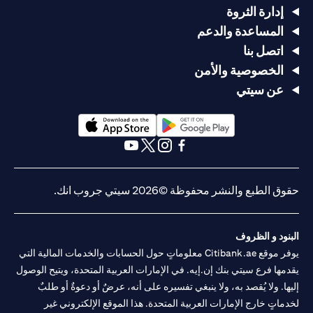
إدارة الثروة
المساعدة والدعم
اتصل بنا
الخصوصية والأمن
عن سيتي
opens in a new tab
opens in a new tab
opens in a new tab
opens in a new tab
opens in a new tab
opens in a new tab
حقوق الطبع والنشر محفوظة ©2026 سيتي جروب انك.
البنود و الظروف
يوفر موقع Citibank.ae معلوماتٍ حول الحسابات والخدمات المالية التي
يقدمها فرع سيتي بنك إن.إيه. في الإمارات العربية المتحدة، ويتيح الوصول
إليها. ولا يُقصد به، ولا ينبغي تفسيره على أنه، عرضٌ أو دعوةٌ أو طلبٌ
لخدماتٍ خارج الإمارات العربية المتحدة. هذا الموقع الإلكتروني غير