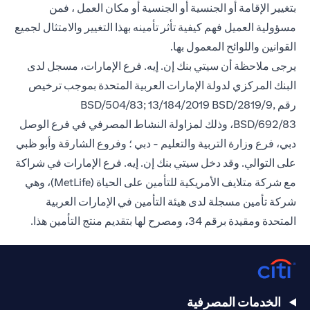
بتغيير الإقامة أو الجنسية أو الجنسية أو مكان العمل ، فمن
مسؤولية العميل فهم كيفية تأثر تأمينه بهذا التغيير والامتثال لجميع
القوانين واللوائح المعمول بها.
يرجى ملاحظة أن سيتي بنك إن. إيه. فرع الإمارات، مسجل لدى
البنك المركزي لدولة الإمارات العربية المتحدة بموجب ترخيص
رقم BSD/504/83; 13/184/2019 BSD/2819/9,
BSD/692/83، وذلك لمزاولة النشاط المصرفي في فرع الوصل
دبي، فرع وزارة التربية والتعليم - دبي ؛ وفروع الشارقة وأبو ظبي
على التوالي. وقد دخل سيتي بنك إن. إيه. فرع الإمارات في شراكة
مع شركة متلايف الأمريكية للتأمين على الحياة (MetLife)، وهي
شركة تأمين مسجلة لدى هيئة التأمين في الإمارات العربية
المتحدة ومقيدة برقم 34، ومصرح لها بتقديم منتج التأمين هذا.
الخدمات المصرفية