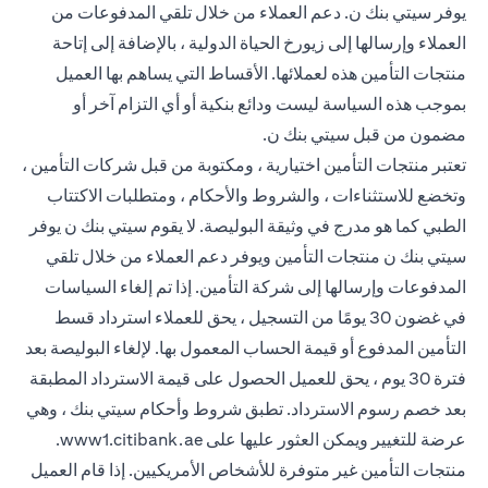
يوفر سيتي بنك ن. دعم العملاء من خلال تلقي المدفوعات من
العملاء وإرسالها إلى زيورخ الحياة الدولية ، بالإضافة إلى إتاحة
منتجات التأمين هذه لعملائها. الأقساط التي يساهم بها العميل
بموجب هذه السياسة ليست ودائع بنكية أو أي التزام آخر أو
مضمون من قبل سيتي بنك ن.
تعتبر منتجات التأمين اختيارية ، ومكتوبة من قبل شركات التأمين ،
وتخضع للاستثناءات ، والشروط والأحكام ، ومتطلبات الاكتتاب
الطبي كما هو مدرج في وثيقة البوليصة. لا يقوم سيتي بنك ن يوفر
سيتي بنك ن منتجات التأمين ويوفر دعم العملاء من خلال تلقي
المدفوعات وإرسالها إلى شركة التأمين. إذا تم إلغاء السياسات
في غضون 30 يومًا من التسجيل ، يحق للعملاء استرداد قسط
التأمين المدفوع أو قيمة الحساب المعمول بها. لإلغاء البوليصة بعد
فترة 30 يوم ، يحق للعميل الحصول على قيمة الاسترداد المطبقة
بعد خصم رسوم الاسترداد. تطبق شروط وأحكام سيتي بنك ، وهي
 new tab
عرضة للتغيير ويمكن العثور عليها على
www1.citibank.ae
.
منتجات التأمين غير متوفرة للأشخاص الأمريكيين. إذا قام العميل