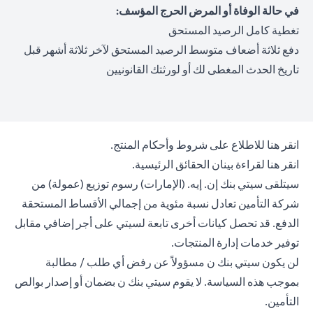
في حالة الوفاة أو المرض الحرج المؤسف:
تغطية كامل الرصيد المستحق
دفع ثلاثة أضعاف متوسط الرصيد المستحق لآخر ثلاثة أشهر قبل
تاريخ الحدث المغطى لك أو لورثتك القانونيين
opens in a new tab
انقر هنا
للاطلاع على شروط وأحكام المنتج.
opens in a new tab
انقر هنا
لقراءة بينان الحقائق الرئيسية.
سيتلقى سيتي بنك إن. إيه. (الإمارات) رسوم توزيع (عمولة) من
شركة التأمين تعادل نسبة مئوية من إجمالي الأقساط المستحقة
الدفع. قد تحصل كيانات أخرى تابعة لسيتي على أجر إضافي مقابل
توفير خدمات إدارة المنتجات.
لن يكون سيتي بنك ن مسؤولاً عن رفض أي طلب / مطالبة
بموجب هذه السياسة. لا يقوم سيتي بنك ن بضمان أو إصدار بوالص
التأمين.