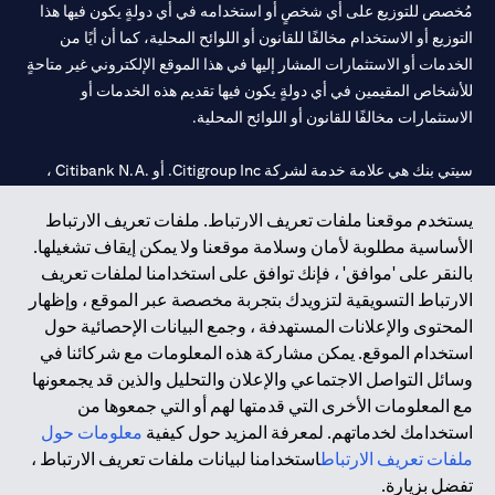
مُخصص للتوزيع على أي شخصٍ أو استخدامه في أي دولةٍ يكون فيها هذا
التوزيع أو الاستخدام مخالفًا للقانون أو اللوائح المحلية، كما أن أيًا من
الخدمات أو الاستثمارات المشار إليها في هذا الموقع الإلكتروني غير متاحةٍ
للأشخاص المقيمين في أي دولةٍ يكون فيها تقديم هذه الخدمات أو
الاستثمارات مخالفًا للقانون أو اللوائح المحلية.
سيتي بنك هي علامة خدمة لشركة Citigroup Inc. أو .Citibank N.A ،
مستخدمة ومسجلة في جميع أنحاء العالم.
يستخدم موقعنا ملفات تعريف الارتباط. ملفات تعريف الارتباط
الأساسية مطلوبة لأمان وسلامة موقعنا ولا يمكن إيقاف تشغيلها.
سيتي بنك إن. إيه. الإمارات مسجل لدى مصرف الإمارات المركزي تحت
بالنقر على 'موافق' ، فإنك توافق على استخدامنا لملفات تعريف
أرقام التراخيص 202563 لفرع الوصل في دبي، 531989 لفرع مول
الارتباط التسويقية لتزويدك بتجربة مخصصة عبر الموقع ، وإظهار
الإمارات في دبي، و CN-1002019 لفرع أبوظبي. هاتف: 4000 311 04.
المحتوى والإعلانات المستهدفة ، وجمع البيانات الإحصائية حول
فرع سيتي بنك إن إيه - الإمارات العربية المتحدة مرخص من مصرف
استخدام الموقع. يمكن مشاركة هذه المعلومات مع شركائنا في
الإمارات العربية المتحدة المركزي كفرع لبنك أجنبي.
وسائل التواصل الاجتماعي والإعلان والتحليل والذين قد يجمعونها
سيتي بنك إن إيه الإمارات العربية المتحدة مرخص من هيئة الأوراق المالية
مع المعلومات الأخرى التي قدمتها لهم أو التي جمعوها من
والسلع في الإمارات العربية المتحدة ("SCA") للقيام بالنشاط المالي لـ أ)
استخدامك لخدماتهم. لمعرفة المزيد حول كيفية
معلومات حول
الاستشارات المالية والتعريف والترويج بموجب ترخيص رقم
ملفات تعريف الارتباط
استخدامنا لبيانات ملفات تعريف الارتباط ،
20200000097 ب) وسيط تداول في الأسواق الدولية بموجب ترخيص
تفضل بزيارة.
رقم 20200000198 ج) إدارة المحافظ بموجب ترخيص رقم