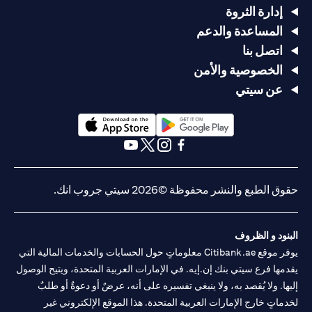
إدارة الثروة
المساعدة والدعم
اتصل بنا
الخصوصية والأمن
عن سيتي
opens in a new tab
opens in a new tab
opens in a new tab
opens in a new tab
opens in a new tab
opens in a new tab
حقوق الطبع والنشر محفوظة ©2026 سيتي جروب انك.
البنود و الظروف
يوفر موقع Citibank.ae معلوماتٍ حول الحسابات والخدمات المالية التي
يقدمها فرع سيتي بنك إن.إيه. في الإمارات العربية المتحدة، ويتيح الوصول
إليها. ولا يُقصد به، ولا ينبغي تفسيره على أنه، عرضٌ أو دعوةٌ أو طلبٌ
لخدماتٍ خارج الإمارات العربية المتحدة. هذا الموقع الإلكتروني غير