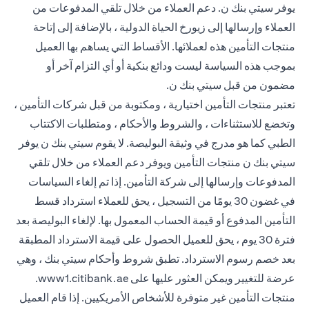
يوفر سيتي بنك ن. دعم العملاء من خلال تلقي المدفوعات من
العملاء وإرسالها إلى زيورخ الحياة الدولية ، بالإضافة إلى إتاحة
منتجات التأمين هذه لعملائها. الأقساط التي يساهم بها العميل
بموجب هذه السياسة ليست ودائع بنكية أو أي التزام آخر أو
مضمون من قبل سيتي بنك ن.
تعتبر منتجات التأمين اختيارية ، ومكتوبة من قبل شركات التأمين ،
وتخضع للاستثناءات ، والشروط والأحكام ، ومتطلبات الاكتتاب
الطبي كما هو مدرج في وثيقة البوليصة. لا يقوم سيتي بنك ن يوفر
سيتي بنك ن منتجات التأمين ويوفر دعم العملاء من خلال تلقي
المدفوعات وإرسالها إلى شركة التأمين. إذا تم إلغاء السياسات
في غضون 30 يومًا من التسجيل ، يحق للعملاء استرداد قسط
التأمين المدفوع أو قيمة الحساب المعمول بها. لإلغاء البوليصة بعد
فترة 30 يوم ، يحق للعميل الحصول على قيمة الاسترداد المطبقة
بعد خصم رسوم الاسترداد. تطبق شروط وأحكام سيتي بنك ، وهي
(opens in a new tab)
عرضة للتغيير ويمكن العثور عليها على
www1.citibank.ae
.
منتجات التأمين غير متوفرة للأشخاص الأمريكيين. إذا قام العميل