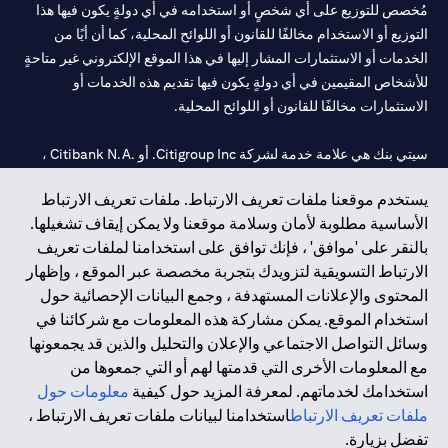
مُخصص للتوزيع على أي شخصٍ أو استخدامه في أي دولةٍ يكون فيها هذا
التوزيع أو الاستخدام مخالفًا للقانون أو اللوائح المحلية، كما أن أيًا من
الخدمات أو الاستثمارات المشار إليها في هذا الموقع الإلكتروني غير متاحةٍ
للأشخاص المقيمين في أي دولةٍ يكون فيها تقديم هذه الخدمات أو
الاستثمارات مخالفًا للقانون أو اللوائح المحلية.
سيتي بنك هي علامة خدمة لشركة Citigroup Inc. أو .Citibank N.A ،
مستخدمة ومسجلة في جميع أنحاء العالم.
يستخدم موقعنا ملفات تعريف الارتباط. ملفات تعريف الارتباط
الأساسية مطلوبة لأمان وسلامة موقعنا ولا يمكن إيقاف تشغيلها.
سيتي بنك إن. إيه. الإمارات مسجل لدى مصرف الإمارات المركزي تحت
بالنقر على 'موافق' ، فإنك توافق على استخدامنا لملفات تعريف
أرقام التراخيص 202563 لفرع الوصل في دبي، 531989 لفرع مول
الارتباط التسويقية لتزويدك بتجربة مخصصة عبر الموقع ، وإظهار
الإمارات في دبي، و
CN-1002019
لفرع أبوظبي. هاتف: 4000 311 04.
المحتوى والإعلانات المستهدفة ، وجمع البيانات الإحصائية حول
فرع سيتي بنك إن إيه - الإمارات العربية المتحدة مرخص من مصرف
استخدام الموقع. يمكن مشاركة هذه المعلومات مع شركائنا في
الإمارات العربية المتحدة المركزي كفرع لبنك أجنبي.
وسائل التواصل الاجتماعي والإعلان والتحليل والذين قد يجمعونها
سيتي بنك إن إيه الإمارات العربية المتحدة مرخص من هيئة الأوراق المالية
مع المعلومات الأخرى التي قدمتها لهم أو التي جمعوها من
والسلع في الإمارات العربية المتحدة ("SCA") للقيام بالنشاط المالي لـ أ)
استخدامك لخدماتهم. لمعرفة المزيد حول كيفية
معلومات حول
الاستشارات المالية والتعريف والترويج بموجب ترخيص رقم
ملفات تعريف الارتباط
استخدامنا لبيانات ملفات تعريف الارتباط ،
20200000097 ب) وسيط تداول في الأسواق الدولية بموجب ترخيص
تفضل بزيارة.
رقم 20200000198 ج) إدارة المحافظ بموجب ترخيص رقم