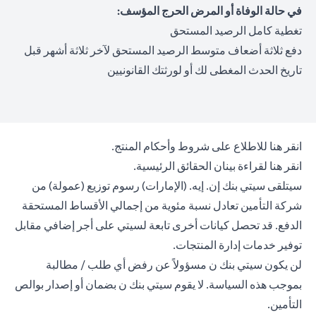
في حالة الوفاة أو المرض الحرج المؤسف:
تغطية كامل الرصيد المستحق
دفع ثلاثة أضعاف متوسط الرصيد المستحق لآخر ثلاثة أشهر قبل
تاريخ الحدث المغطى لك أو لورثتك القانونيين
(opens in a new tab)
انقر هنا
للاطلاع على شروط وأحكام المنتج.
(opens in a new tab)
انقر هنا
لقراءة بينان الحقائق الرئيسية.
سيتلقى سيتي بنك إن. إيه. (الإمارات) رسوم توزيع (عمولة) من
شركة التأمين تعادل نسبة مئوية من إجمالي الأقساط المستحقة
الدفع. قد تحصل كيانات أخرى تابعة لسيتي على أجر إضافي مقابل
توفير خدمات إدارة المنتجات.
لن يكون سيتي بنك ن مسؤولاً عن رفض أي طلب / مطالبة
بموجب هذه السياسة. لا يقوم سيتي بنك ن بضمان أو إصدار بوالص
التأمين.