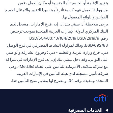
بتغيير الإقامة أو الجنسية أو الجنسية أو مكان العمل ، فمن
مسؤولية العميل فهم كيفية تأثر تأمينه بهذا التغيير والامتثال لجميع
القوانين واللوائح المعمول بها.
يرجى ملاحظة أن سيتي بنك إن. إيه. فرع الإمارات، مسجل لدى
البنك المركزي لدولة الإمارات العربية المتحدة بموجب ترخيص
رقم BSD/504/83; 13/184/2019 BSD/2819/9,
BSD/692/83، وذلك لمزاولة النشاط المصرفي في فرع الوصل
دبي، فرع وزارة التربية والتعليم - دبي ؛ وفروع الشارقة وأبو ظبي
على التوالي. وقد دخل سيتي بنك إن. إيه. فرع الإمارات في شراكة
مع شركة متلايف الأمريكية للتأمين على الحياة (MetLife)، وهي
شركة تأمين مسجلة لدى هيئة التأمين في الإمارات العربية
المتحدة ومقيدة برقم 34، ومصرح لها بتقديم منتج التأمين هذا.
الخدمات المصرفية