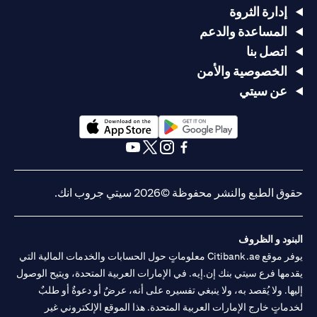
إدارة الثروة
المساعدة والدعم
اتصل بنا
الخصوصية والأمن
عن سيتي
(opens in a new tab)
(opens in a new tab)
(opens in a new tab)
(opens in a new tab)
(opens in a new tab)
(opens in a new tab)
حقوق الطبع والنشر محفوظة ©2026 سيتي جروب انك.
البنود و الظروف
يوفر موقع Citibank.ae معلوماتٍ حول الحسابات والخدمات المالية التي
يقدمها فرع سيتي بنك إن.إيه. في الإمارات العربية المتحدة، ويتيح الوصول
إليها. ولا يُقصد به، ولا ينبغي تفسيره على أنه، عرضٌ أو دعوةٌ أو طلبٌ
لخدماتٍ خارج الإمارات العربية المتحدة. هذا الموقع الإلكتروني غير