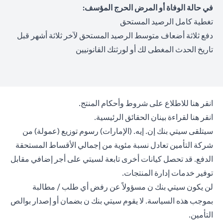
في حالة الوفاة أو المرض الحرج المؤسف:
تغطية كامل الرصيد المستحق
دفع ثلاثة أضعاف متوسط الرصيد المستحق لآخر ثلاثة أشهر قبل
تاريخ الحدث المغطى لك أو لورثتك القانونيين
(opens in a new tab)
انقر هنا
للاطلاع على شروط وأحكام المنتج.
(opens in a new tab)
انقر هنا
لقراءة بينان الحقائق الرئيسية.
سيتلقى سيتي بنك إن. إيه. (الإمارات) رسوم توزيع (عمولة) من
شركة التأمين تعادل نسبة مئوية من إجمالي الأقساط المستحقة
الدفع. قد تحصل كيانات أخرى تابعة لسيتي على أجر إضافي مقابل
توفير خدمات إدارة المنتجات.
لن يكون سيتي بنك ن مسؤولاً عن رفض أي طلب / مطالبة
بموجب هذه السياسة. لا يقوم سيتي بنك ن بضمان أو إصدار بوالص
التأمين.