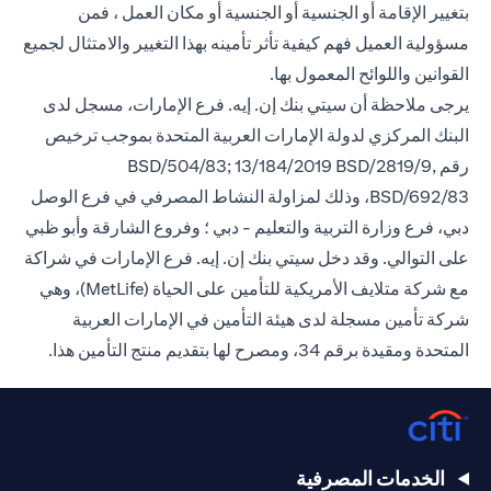
بتغيير الإقامة أو الجنسية أو الجنسية أو مكان العمل ، فمن
مسؤولية العميل فهم كيفية تأثر تأمينه بهذا التغيير والامتثال لجميع
القوانين واللوائح المعمول بها.
يرجى ملاحظة أن سيتي بنك إن. إيه. فرع الإمارات، مسجل لدى
البنك المركزي لدولة الإمارات العربية المتحدة بموجب ترخيص
رقم BSD/504/83; 13/184/2019 BSD/2819/9,
BSD/692/83، وذلك لمزاولة النشاط المصرفي في فرع الوصل
دبي، فرع وزارة التربية والتعليم - دبي ؛ وفروع الشارقة وأبو ظبي
على التوالي. وقد دخل سيتي بنك إن. إيه. فرع الإمارات في شراكة
مع شركة متلايف الأمريكية للتأمين على الحياة (MetLife)، وهي
شركة تأمين مسجلة لدى هيئة التأمين في الإمارات العربية
المتحدة ومقيدة برقم 34، ومصرح لها بتقديم منتج التأمين هذا.
الخدمات المصرفية