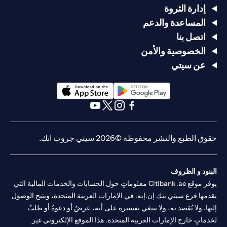
إدارة الثروة
المساعدة والدعم
اتصل بنا
الخصوصية والأمن
عن سيتي
(opens in a new tab)
(opens in a new tab)
(opens in a new tab)
(opens in a new tab)
(opens in a new tab)
(opens in a new tab)
حقوق الطبع والنشر محفوظة ©2026 سيتي جروب انك.
البنود و الظروف
يوفر موقع Citibank.ae معلوماتٍ حول الحسابات والخدمات المالية التي
يقدمها فرع سيتي بنك إن.إيه. في الإمارات العربية المتحدة، ويتيح الوصول
إليها. ولا يُقصد به، ولا ينبغي تفسيره على أنه، عرضٌ أو دعوةٌ أو طلبٌ
لخدماتٍ خارج الإمارات العربية المتحدة. هذا الموقع الإلكتروني غير