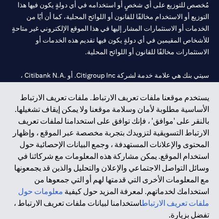
مُخصص للتوزيع على أي شخصٍ أو استخدامه في أي دولةٍ يكون فيها هذا
التوزيع أو الاستخدام مخالفًا للقانون أو اللوائح المحلية، كما أن أيًا من
الخدمات أو الاستثمارات المشار إليها في هذا الموقع الإلكتروني غير متاحةٍ
للأشخاص المقيمين في أي دولةٍ يكون فيها تقديم هذه الخدمات أو
الاستثمارات مخالفًا للقانون أو اللوائح المحلية.
سيتي بنك هي علامة خدمة لشركة Citigroup Inc. أو .Citibank N.A ،
مستخدمة ومسجلة في جميع أنحاء العالم.
يستخدم موقعنا ملفات تعريف الارتباط. ملفات تعريف الارتباط
الأساسية مطلوبة لأمان وسلامة موقعنا ولا يمكن إيقاف تشغيلها.
سيتي بنك إن. إيه. الإمارات مسجل لدى مصرف الإمارات المركزي تحت
بالنقر على 'موافق' ، فإنك توافق على استخدامنا لملفات تعريف
أرقام التراخيص 202563 لفرع الوصل في دبي، 531989 لفرع مول
الارتباط التسويقية لتزويدك بتجربة مخصصة عبر الموقع ، وإظهار
الإمارات في دبي، و
CN-1002019
لفرع أبوظبي. هاتف: 4000 311 04.
المحتوى والإعلانات المستهدفة ، وجمع البيانات الإحصائية حول
فرع سيتي بنك إن إيه - الإمارات العربية المتحدة مرخص من مصرف
استخدام الموقع. يمكن مشاركة هذه المعلومات مع شركائنا في
الإمارات العربية المتحدة المركزي كفرع لبنك أجنبي.
وسائل التواصل الاجتماعي والإعلان والتحليل والذين قد يجمعونها
سيتي بنك إن إيه الإمارات العربية المتحدة مرخص من هيئة الأوراق المالية
مع المعلومات الأخرى التي قدمتها لهم أو التي جمعوها من
والسلع في الإمارات العربية المتحدة ("SCA") للقيام بالنشاط المالي لـ أ)
استخدامك لخدماتهم. لمعرفة المزيد حول كيفية
معلومات حول
الاستشارات المالية والتعريف والترويج بموجب ترخيص رقم
ملفات تعريف الارتباط
استخدامنا لبيانات ملفات تعريف الارتباط ،
20200000097 ب) وسيط تداول في الأسواق الدولية بموجب ترخيص
تفضل بزيارة.
رقم 20200000198 ج) إدارة المحافظ بموجب ترخيص رقم