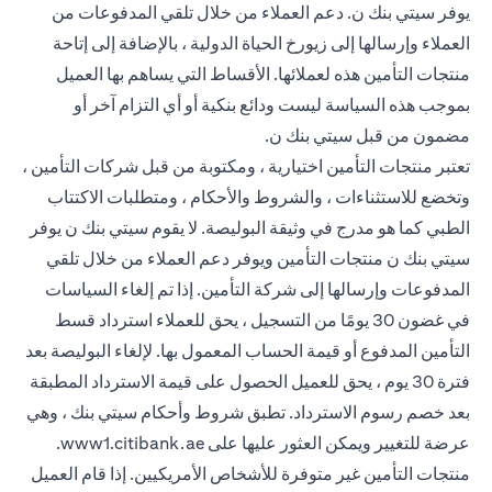
يوفر سيتي بنك ن. دعم العملاء من خلال تلقي المدفوعات من
العملاء وإرسالها إلى زيورخ الحياة الدولية ، بالإضافة إلى إتاحة
منتجات التأمين هذه لعملائها. الأقساط التي يساهم بها العميل
بموجب هذه السياسة ليست ودائع بنكية أو أي التزام آخر أو
مضمون من قبل سيتي بنك ن.
تعتبر منتجات التأمين اختيارية ، ومكتوبة من قبل شركات التأمين ،
وتخضع للاستثناءات ، والشروط والأحكام ، ومتطلبات الاكتتاب
الطبي كما هو مدرج في وثيقة البوليصة. لا يقوم سيتي بنك ن يوفر
سيتي بنك ن منتجات التأمين ويوفر دعم العملاء من خلال تلقي
المدفوعات وإرسالها إلى شركة التأمين. إذا تم إلغاء السياسات
في غضون 30 يومًا من التسجيل ، يحق للعملاء استرداد قسط
التأمين المدفوع أو قيمة الحساب المعمول بها. لإلغاء البوليصة بعد
فترة 30 يوم ، يحق للعميل الحصول على قيمة الاسترداد المطبقة
بعد خصم رسوم الاسترداد. تطبق شروط وأحكام سيتي بنك ، وهي
(opens in a new tab)
عرضة للتغيير ويمكن العثور عليها على
www1.citibank.ae
.
منتجات التأمين غير متوفرة للأشخاص الأمريكيين. إذا قام العميل