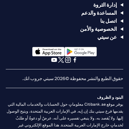
إدارة الثروة
المساعدة والدعم
اتصل بنا
الخصوصية والأمن
عن سيتي
opens in a new tab
opens in a new tab
opens in a new tab
opens in a new tab
opens in a new tab
opens in a new tab
حقوق الطبع والنشر محفوظة ©2026 سيتي جروب انك.
البنود و الظروف
يوفر موقع Citibank.ae معلوماتٍ حول الحسابات والخدمات المالية التي
يقدمها فرع سيتي بنك إن.إيه. في الإمارات العربية المتحدة، ويتيح الوصول
إليها. ولا يُقصد به، ولا ينبغي تفسيره على أنه، عرضٌ أو دعوةٌ أو طلبٌ
لخدماتٍ خارج الإمارات العربية المتحدة. هذا الموقع الإلكتروني غير