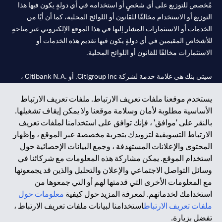
مُخصص للتوزيع على أي شخصٍ أو استخدامه في أي دولةٍ يكون فيها هذا
التوزيع أو الاستخدام مخالفًا للقانون أو اللوائح المحلية، كما أن أيًا من
الخدمات أو الاستثمارات المشار إليها في هذا الموقع الإلكتروني غير متاحةٍ
للأشخاص المقيمين في أي دولةٍ يكون فيها تقديم هذه الخدمات أو
الاستثمارات مخالفًا للقانون أو اللوائح المحلية.
سيتي بنك هي علامة خدمة لشركة Citigroup Inc. أو .Citibank N.A ،
مستخدمة ومسجلة في جميع أنحاء العالم.
يستخدم موقعنا ملفات تعريف الارتباط. ملفات تعريف الارتباط
الأساسية مطلوبة لأمان وسلامة موقعنا ولا يمكن إيقاف تشغيلها.
سيتي بنك إن. إيه. الإمارات مسجل لدى مصرف الإمارات المركزي تحت
بالنقر على 'موافق' ، فإنك توافق على استخدامنا لملفات تعريف
أرقام التراخيص 202563 لفرع الوصل في دبي، 531989 لفرع مول
الارتباط التسويقية لتزويدك بتجربة مخصصة عبر الموقع ، وإظهار
الإمارات في دبي، و CN-1002019 لفرع أبوظبي. هاتف: 4000 311 04.
المحتوى والإعلانات المستهدفة ، وجمع البيانات الإحصائية حول
فرع سيتي بنك إن إيه - الإمارات العربية المتحدة مرخص من مصرف
استخدام الموقع. يمكن مشاركة هذه المعلومات مع شركائنا في
الإمارات العربية المتحدة المركزي كفرع لبنك أجنبي.
وسائل التواصل الاجتماعي والإعلان والتحليل والذين قد يجمعونها
سيتي بنك إن إيه الإمارات العربية المتحدة مرخص من هيئة الأوراق المالية
مع المعلومات الأخرى التي قدمتها لهم أو التي جمعوها من
والسلع في الإمارات العربية المتحدة ("SCA") للقيام بالنشاط المالي لـ أ)
استخدامك لخدماتهم. لمعرفة المزيد حول كيفية
معلومات حول
الاستشارات المالية والتعريف والترويج بموجب ترخيص رقم
ملفات تعريف الارتباط
استخدامنا لبيانات ملفات تعريف الارتباط ،
20200000097 ب) وسيط تداول في الأسواق الدولية بموجب ترخيص
تفضل بزيارة.
رقم 20200000198 ج) إدارة المحافظ بموجب ترخيص رقم