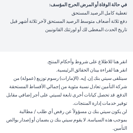
في حالة الوفاة أو المرض الحرج المؤسف:
تغطية كامل الرصيد المستحق
دفع ثلاثة أضعاف متوسط الرصيد المستحق لآخر ثلاثة أشهر قبل
تاريخ الحدث المغطى لك أو لورثتك القانونيين
opens in a new tab
انقر هنا
للاطلاع على شروط وأحكام المنتج.
opens in a new tab
انقر هنا
لقراءة بينان الحقائق الرئيسية.
سيتلقى سيتي بنك إن. إيه. (الإمارات) رسوم توزيع (عمولة) من
شركة التأمين تعادل نسبة مئوية من إجمالي الأقساط المستحقة
الدفع. قد تحصل كيانات أخرى تابعة لسيتي على أجر إضافي مقابل
توفير خدمات إدارة المنتجات.
لن يكون سيتي بنك ن مسؤولاً عن رفض أي طلب / مطالبة
بموجب هذه السياسة. لا يقوم سيتي بنك ن بضمان أو إصدار بوالص
التأمين.