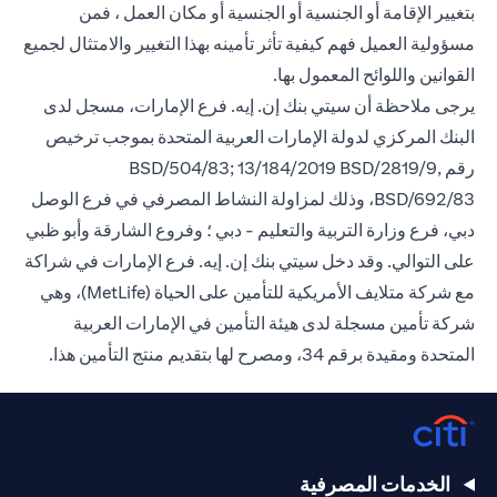
بتغيير الإقامة أو الجنسية أو الجنسية أو مكان العمل ، فمن
مسؤولية العميل فهم كيفية تأثر تأمينه بهذا التغيير والامتثال لجميع
القوانين واللوائح المعمول بها.
يرجى ملاحظة أن سيتي بنك إن. إيه. فرع الإمارات، مسجل لدى
البنك المركزي لدولة الإمارات العربية المتحدة بموجب ترخيص
رقم BSD/504/83; 13/184/2019 BSD/2819/9,
BSD/692/83، وذلك لمزاولة النشاط المصرفي في فرع الوصل
دبي، فرع وزارة التربية والتعليم - دبي ؛ وفروع الشارقة وأبو ظبي
على التوالي. وقد دخل سيتي بنك إن. إيه. فرع الإمارات في شراكة
مع شركة متلايف الأمريكية للتأمين على الحياة (MetLife)، وهي
شركة تأمين مسجلة لدى هيئة التأمين في الإمارات العربية
المتحدة ومقيدة برقم 34، ومصرح لها بتقديم منتج التأمين هذا.
الخدمات المصرفية