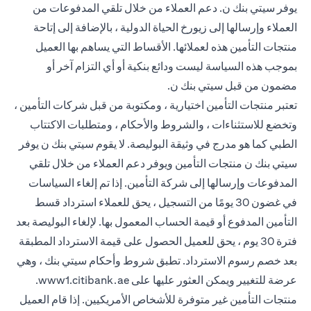
يوفر سيتي بنك ن. دعم العملاء من خلال تلقي المدفوعات من
العملاء وإرسالها إلى زيورخ الحياة الدولية ، بالإضافة إلى إتاحة
منتجات التأمين هذه لعملائها. الأقساط التي يساهم بها العميل
بموجب هذه السياسة ليست ودائع بنكية أو أي التزام آخر أو
مضمون من قبل سيتي بنك ن.
تعتبر منتجات التأمين اختيارية ، ومكتوبة من قبل شركات التأمين ،
وتخضع للاستثناءات ، والشروط والأحكام ، ومتطلبات الاكتتاب
الطبي كما هو مدرج في وثيقة البوليصة. لا يقوم سيتي بنك ن يوفر
سيتي بنك ن منتجات التأمين ويوفر دعم العملاء من خلال تلقي
المدفوعات وإرسالها إلى شركة التأمين. إذا تم إلغاء السياسات
في غضون 30 يومًا من التسجيل ، يحق للعملاء استرداد قسط
التأمين المدفوع أو قيمة الحساب المعمول بها. لإلغاء البوليصة بعد
فترة 30 يوم ، يحق للعميل الحصول على قيمة الاسترداد المطبقة
بعد خصم رسوم الاسترداد. تطبق شروط وأحكام سيتي بنك ، وهي
 new tab
عرضة للتغيير ويمكن العثور عليها على
www1.citibank.ae
.
منتجات التأمين غير متوفرة للأشخاص الأمريكيين. إذا قام العميل