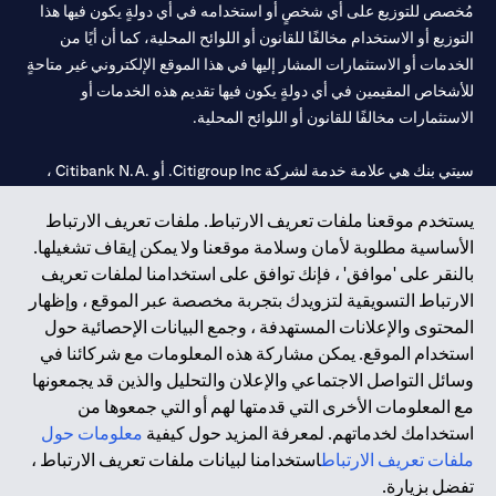
مُخصص للتوزيع على أي شخصٍ أو استخدامه في أي دولةٍ يكون فيها هذا
التوزيع أو الاستخدام مخالفًا للقانون أو اللوائح المحلية، كما أن أيًا من
الخدمات أو الاستثمارات المشار إليها في هذا الموقع الإلكتروني غير متاحةٍ
للأشخاص المقيمين في أي دولةٍ يكون فيها تقديم هذه الخدمات أو
الاستثمارات مخالفًا للقانون أو اللوائح المحلية.
سيتي بنك هي علامة خدمة لشركة Citigroup Inc. أو .Citibank N.A ،
مستخدمة ومسجلة في جميع أنحاء العالم.
يستخدم موقعنا ملفات تعريف الارتباط. ملفات تعريف الارتباط
الأساسية مطلوبة لأمان وسلامة موقعنا ولا يمكن إيقاف تشغيلها.
سيتي بنك إن. إيه. الإمارات مسجل لدى مصرف الإمارات المركزي تحت
بالنقر على 'موافق' ، فإنك توافق على استخدامنا لملفات تعريف
أرقام التراخيص 202563 لفرع الوصل في دبي، 531989 لفرع مول
الارتباط التسويقية لتزويدك بتجربة مخصصة عبر الموقع ، وإظهار
الإمارات في دبي، و CN-1002019 لفرع أبوظبي. هاتف: 4000 311 04.
المحتوى والإعلانات المستهدفة ، وجمع البيانات الإحصائية حول
فرع سيتي بنك إن إيه - الإمارات العربية المتحدة مرخص من مصرف
استخدام الموقع. يمكن مشاركة هذه المعلومات مع شركائنا في
الإمارات العربية المتحدة المركزي كفرع لبنك أجنبي.
وسائل التواصل الاجتماعي والإعلان والتحليل والذين قد يجمعونها
سيتي بنك إن إيه الإمارات العربية المتحدة مرخص من هيئة الأوراق المالية
مع المعلومات الأخرى التي قدمتها لهم أو التي جمعوها من
والسلع في الإمارات العربية المتحدة ("SCA") للقيام بالنشاط المالي لـ أ)
استخدامك لخدماتهم. لمعرفة المزيد حول كيفية
معلومات حول
الاستشارات المالية والتعريف والترويج بموجب ترخيص رقم
ملفات تعريف الارتباط
استخدامنا لبيانات ملفات تعريف الارتباط ،
20200000097 ب) وسيط تداول في الأسواق الدولية بموجب ترخيص
تفضل بزيارة.
رقم 20200000198 ج) إدارة المحافظ بموجب ترخيص رقم