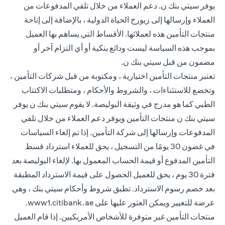
يوفر سيتي بنك ن. دعم العملاء من خلال تلقي المدفوعات من
العملاء وإرسالها إلى زيورخ الحياة الدولية ، بالإضافة إلى إتاحة
منتجات التأمين هذه لعملائها. الأقساط التي يساهم بها العميل
بموجب هذه السياسة ليست ودائع بنكية أو أي التزام آخر أو
مضمون من قبل سيتي بنك ن.
تعتبر منتجات التأمين اختيارية ، ومكتوبة من قبل شركات التأمين ،
وتخضع للاستثناءات ، والشروط والأحكام ، ومتطلبات الاكتتاب
الطبي كما هو مدرج في وثيقة البوليصة. لا يقوم سيتي بنك ن يوفر
سيتي بنك ن منتجات التأمين ويوفر دعم العملاء من خلال تلقي
المدفوعات وإرسالها إلى شركة التأمين. إذا تم إلغاء السياسات
في غضون 30 يومًا من التسجيل ، يحق للعملاء استرداد قسط
التأمين المدفوع أو قيمة الحساب المعمول بها. لإلغاء البوليصة بعد
فترة 30 يوم ، يحق للعميل الحصول على قيمة الاسترداد المطبقة
بعد خصم رسوم الاسترداد. تطبق شروط وأحكام سيتي بنك ، وهي
 new tab
عرضة للتغيير ويمكن العثور عليها على
www1.citibank.ae
.
منتجات التأمين غير متوفرة للأشخاص الأمريكيين. إذا قام العميل