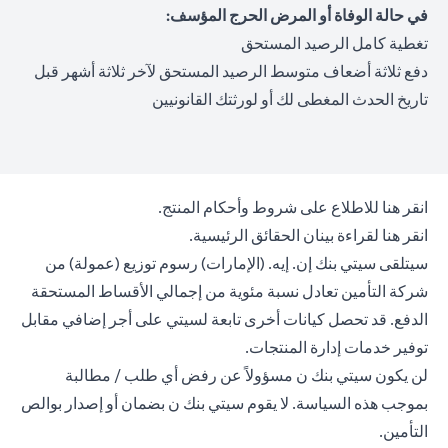
في حالة الوفاة أو المرض الحرج المؤسف:
تغطية كامل الرصيد المستحق
دفع ثلاثة أضعاف متوسط الرصيد المستحق لآخر ثلاثة أشهر قبل
تاريخ الحدث المغطى لك أو لورثتك القانونيين
opens in a new tab
انقر هنا
للاطلاع على شروط وأحكام المنتج.
opens in a new tab
انقر هنا
لقراءة بينان الحقائق الرئيسية.
سيتلقى سيتي بنك إن. إيه. (الإمارات) رسوم توزيع (عمولة) من
شركة التأمين تعادل نسبة مئوية من إجمالي الأقساط المستحقة
الدفع. قد تحصل كيانات أخرى تابعة لسيتي على أجر إضافي مقابل
توفير خدمات إدارة المنتجات.
لن يكون سيتي بنك ن مسؤولاً عن رفض أي طلب / مطالبة
بموجب هذه السياسة. لا يقوم سيتي بنك ن بضمان أو إصدار بوالص
التأمين.