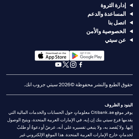
إدارة الثروة
المساعدة والدعم
اتصل بنا
الخصوصية والأمن
عن سيتي
opens in a new tab
opens in a new tab
opens in a new tab
opens in a new tab
opens in a new tab
opens in a new tab
حقوق الطبع والنشر محفوظة ©2026 سيتي جروب انك.
البنود و الظروف
يوفر موقع Citibank.ae معلوماتٍ حول الحسابات والخدمات المالية التي
يقدمها فرع سيتي بنك إن.إيه. في الإمارات العربية المتحدة، ويتيح الوصول
إليها. ولا يُقصد به، ولا ينبغي تفسيره على أنه، عرضٌ أو دعوةٌ أو طلبٌ
لخدماتٍ خارج الإمارات العربية المتحدة. هذا الموقع الإلكتروني غير