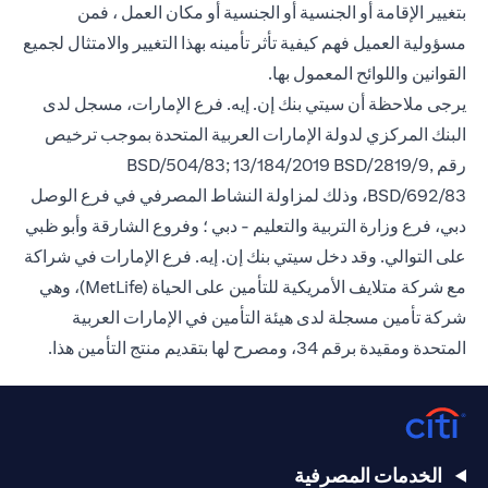
بتغيير الإقامة أو الجنسية أو الجنسية أو مكان العمل ، فمن
مسؤولية العميل فهم كيفية تأثر تأمينه بهذا التغيير والامتثال لجميع
القوانين واللوائح المعمول بها.
يرجى ملاحظة أن سيتي بنك إن. إيه. فرع الإمارات، مسجل لدى
البنك المركزي لدولة الإمارات العربية المتحدة بموجب ترخيص
رقم BSD/504/83; 13/184/2019 BSD/2819/9,
BSD/692/83، وذلك لمزاولة النشاط المصرفي في فرع الوصل
دبي، فرع وزارة التربية والتعليم - دبي ؛ وفروع الشارقة وأبو ظبي
على التوالي. وقد دخل سيتي بنك إن. إيه. فرع الإمارات في شراكة
مع شركة متلايف الأمريكية للتأمين على الحياة (MetLife)، وهي
شركة تأمين مسجلة لدى هيئة التأمين في الإمارات العربية
المتحدة ومقيدة برقم 34، ومصرح لها بتقديم منتج التأمين هذا.
الخدمات المصرفية