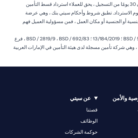
سيتي بنك N.A منتجات التأمين ويوفر دعم العملاء من خلال تلقي المدفوعات وإرسالها إلى شركة التأمين. إذا تم إلغاء السياسات في غضون 30 يومًا من التسجيل ، يحق للعملاء استرداد قسط التأمين
سترداد المعمول بها بعد خصم رسوم الاسترداد. تطبق شروط وأحكام سيتي بنك ، وهي عرضة
الجنسية أو الجنسية أو مكان العمل ، فمن مسؤولية العميل فهم
إن سيتي بنك إن إيه فرع الإمارات العربية المتحدة مسجل لدى البنك المركزي لدولة الإمارات العربية المتحدة بموجب ترخيص رقم BSD / 504/83 ؛ 13/184/2019 ؛ BSD / 2819/9 ، BSD / 692/83 ، فرع
 ، وهي شركة تأمين مسجلة لدى هيئة التأمين في الإمارات العربية
ية والأمن
عن سيتي
(opens in a new tab)
(opens in a new tab)
قصتنا
(opens in a new tab)
الوظائف
(opens in a new tab)
حوكمة الشركات