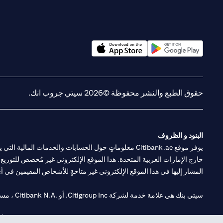
(opens in a new tab)
(opens in a new tab)
حقوق الطبع والنشر محفوظة ©2026 سيتي جروب انك.
البنود و الظروف
يوفر موقع Citibank.ae معلوماتٍ حول الحسابات والخدمات 
خارج الإمارات العربية المتحدة. هذا الموقع الإلكتروني غير مُخصص للتوزيع ع
المشار إليها في هذا الموقع الإلكتروني غير متاحةٍ للأشخاص المقيمين في أي د
سيتي بنك هي علامة خدمة لشركة Citigroup Inc. أو .Citibank N.A ، مستخدمة ومسجلة في جميع أنحاء العالم.
سيتي بنك إن. إيه. الإمارات مسجل لدى مصرف الإمارات المركزي تحت أرقام التراخيص 202563 لفرع الوصل في دبي، 531989 لفرع