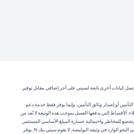
تحصل كيانات أخرى تابعة لسيتي على أجر إضافي مقابل توفير
لتأمين أو إصدار وثائق التأمين، وإنما يوفر فقط خدمة دعم
. الأقساط التي يدفعها العميل بموجب هذه الوثيقة لا تُعد من
، وتخضع للمخاطر واحتمالية خسارة المبلغ الأساسي المستثمر.
تعتبر منتجات التأمين اختيارية ، ومكتوبة من قبل شركات التأمين ، وتخضع للاستثناءات ، والشروط والأحكام ، ومتطلبات الاكتتاب الطبي على النحو الوارد في وثيقة البوليصة. لا يقوم سيتي بنك N. يوفر