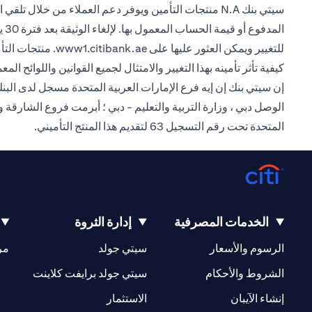
ال
(opens in a new tab)
للتغيير ويمكن العثور عليها على
www1.citibank.ae
. منتجات التأ
كيفية تأثر تأمينه بهذا التغيير والامتثال لجميع القوانين واللوائح المع
الوصل دبي ، وزارة التربية والتعليم - دبي ؛ أبرمت فروع الشارقة 
المتحدة تحت رقم التسجيل 63 لتقديم هذا المنتج التأميني.
الخدمات المصرفية
إدارة الثروة
(opens in a new tab)
(opens in a new tab)
الرسوم والأسعار
سيتي جولد
مر
(opens in a new tab)
(opens in a new tab)
الشروط والأحكام
سيتي جولد برايفت كلاينت
(opens in a new tab)
(opens in a new tab)
إنشاء الآيبان
الاستثمار