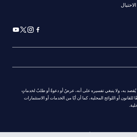
(opens in a new tab)
الاحتيال
(opens in a new tab)
(opens in a new tab)
(opens in a new tab)
(opens in a new tab)
ا. ولا يُقصد به، ولا ينبغي تفسيره على أنه، عرضٌ أو دعوةٌ أو طلبٌ لخدماتٍ
لقانون أو اللوائح المحلية، كما أن أيًا من الخدمات أو الاستثمارات
لية.
CN-1002019
لفرع أبوظبي. هاتف: 4000 311 04.