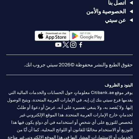
اتصل بنا
الخصوصية والأمن
عن سيتي
(opens in a new tab)
(opens in a new tab)
(opens in a new tab)
(opens in a new tab)
(opens in a new tab)
(opens in a new tab)
حقوق الطبع والنشر محفوظة ©2026 سيتي جروب انك.
البنود و الظروف
يوفر موقع Citibank.ae معلوماتٍ حول الحسابات والخدمات المالية التي
يقدمها فرع سيتي بنك إن.إيه. في الإمارات العربية المتحدة، ويتيح الوصول
إليها. ولا يُقصد به، ولا ينبغي تفسيره على أنه، عرضٌ أو دعوةٌ أو طلبٌ
لخدماتٍ خارج الإمارات العربية المتحدة. هذا الموقع الإلكتروني غير
مُخصص للتوزيع على أي شخصٍ أو استخدامه في أي دولةٍ يكون فيها هذا
التوزيع أو الاستخدام مخالفًا للقانون أو اللوائح المحلية، كما أن أيًا من
الخدمات أو الاستثمارات المشار إليها في هذا الموقع الإلكتروني غير متاحةٍ