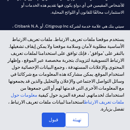
للأشخاص المقيمين في أي دولةٍ يكون فيها تقديم هذه الخدمات أو
الاستثمارات مخالفًا للقانون أو اللوائح المحلية.
سيتي بنك هي علامة خدمة لشركة Citigroup Inc. أو .Citibank N.A ،
مستخدمة ومسجلة في جميع أنحاء العالم.
يستخدم موقعنا ملفات تعريف الارتباط. ملفات تعريف الارتباط
الأساسية مطلوبة لأمان وسلامة موقعنا ولا يمكن إيقاف تشغيلها.
سيتي بنك إن. إيه. الإمارات مسجل لدى مصرف الإمارات المركزي تحت
بالنقر على 'موافق' ، فإنك توافق على استخدامنا لملفات تعريف
أرقام التراخيص 202563 لفرع الوصل في دبي، 531989 لفرع مول
الارتباط التسويقية لتزويدك بتجربة مخصصة عبر الموقع ، وإظهار
الإمارات في دبي، و
CN-1002019
لفرع أبوظبي. هاتف: 4000 311 04.
المحتوى والإعلانات المستهدفة ، وجمع البيانات الإحصائية حول
فرع سيتي بنك إن إيه - الإمارات العربية المتحدة مرخص من مصرف
استخدام الموقع. يمكن مشاركة هذه المعلومات مع شركائنا في
الإمارات العربية المتحدة المركزي كفرع لبنك أجنبي.
وسائل التواصل الاجتماعي والإعلان والتحليل والذين قد يجمعونها
سيتي بنك إن إيه الإمارات العربية المتحدة مرخص من هيئة الأوراق المالية
مع المعلومات الأخرى التي قدمتها لهم أو التي جمعوها من
والسلع في الإمارات العربية المتحدة ("SCA") للقيام بالنشاط المالي لـ أ)
استخدامك لخدماتهم. لمعرفة المزيد حول كيفية
معلومات حول
الاستشارات المالية والتعريف والترويج بموجب ترخيص رقم
ملفات تعريف الارتباط
استخدامنا لبيانات ملفات تعريف الارتباط ،
20200000097 ب) وسيط تداول في الأسواق الدولية بموجب ترخيص
تفضل بزيارة.
رقم 20200000198 ج) إدارة المحافظ بموجب ترخيص رقم
20200000240 د) الحفظ بموجب ترخيص رقم 602003.
تهيئة
قبول
حقوق الطبع والنشر محفوظة ©2026 سيتي جروب انك.