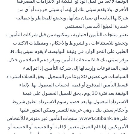
الوثيقة لا تُعد من قبيل الودائع البنكية أو الالتزامات المصرفية
الأخرى، ولا يقدم سيتي بنك إن.إيه، أو سيتي جروب أو أي من
شركاتها التابعة أي ضمان بشأنها، وتخضع للمخاطر واحتمالية
خسارة المبلغ الأساسي المستثمر.
تعتبر منتجات التأمين اختيارية ، ومكتوبة من قبل شركات التأمين ،
وتخضع للاستثناءات ، والشروط والأحكام ، ومتطلبات الاكتتاب
الطبي على النحو الوارد في وثيقة البوليصة. لا يقوم سيتي بنك N.
يوفر سيتي بنك N.A منتجات التأمين ويوفر دعم العملاء من خلال
تلقي المدفوعات وإرسالها إلى شركة التأمين. إذا تم إلغاء
السياسات في غضون 30 يومًا من التسجيل ، يحق للعملاء استرداد
قسط التأمين المدفوع أو قيمة الحساب المعمول بها. لإلغاء
الوثيقة بعد فترة 30 يوم ، يحق للعميل الحصول على قيمة
الاسترداد المعمول بها بعد خصم رسوم الاسترداد. تطبق شروط
وأحكام سيتي بنك ، وهي عرضة للتغيير ويمكن العثور عليها
(opens in a new tab)
على
www1.citibank.ae
. منتجات التأمين غير متوفرة للأشخاص
الأمريكيين. إذا قام العميل بتغيير الإقامة أو الجنسية أو الجنسية أو