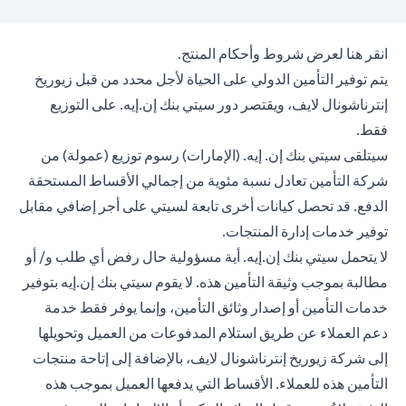
(opens in a new tab)
انقر هنا
لعرض شروط وأحكام المنتج.
يتم توفير التأمين الدولي على الحياة لأجل محدد من قبل زيوريخ
إنترناشونال لايف، ويقتصر دور سيتي بنك إن.إيه. على التوزيع
فقط.
سيتلقى سيتي بنك إن. إيه. (الإمارات) رسوم توزيع (عمولة) من
شركة التأمين تعادل نسبة مئوية من إجمالي الأقساط المستحقة
الدفع. قد تحصل كيانات أخرى تابعة لسيتي على أجر إضافي مقابل
توفير خدمات إدارة المنتجات.
لا يتحمل سيتي بنك إن.إيه. أية مسؤولية حال رفض أي طلب و/ أو
مطالبة بموجب وثيقة التأمين هذه. لا يقوم سيتي بنك إن.إيه بتوفير
خدمات التأمين أو إصدار وثائق التأمين، وإنما يوفر فقط خدمة
دعم العملاء عن طريق استلام المدفوعات من العميل وتحويلها
إلى شركة زيوريخ إنترناشونال لايف، بالإضافة إلى إتاحة منتجات
التأمين هذه للعملاء. الأقساط التي يدفعها العميل بموجب هذه