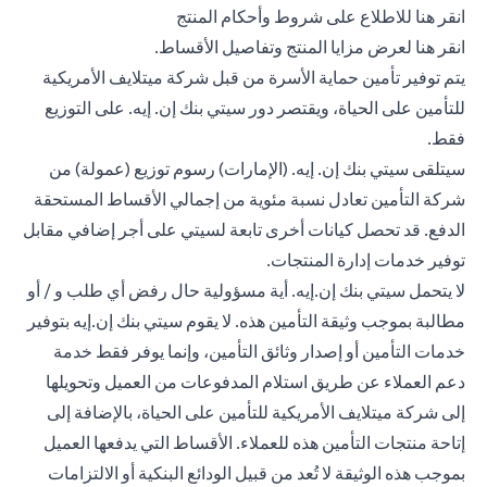
(opens in a new tab)
انقر هنا
للاطلاع على شروط وأحكام المنتج
(opens in a new tab)
انقر هنا
لعرض مزايا المنتج وتفاصيل الأقساط.
يتم توفير تأمين حماية الأسرة من قبل شركة ميتلايف الأمريكية
للتأمين على الحياة، ويقتصر دور سيتي بنك إن. إيه. على التوزيع
فقط.
سيتلقى سيتي بنك إن. إيه. (الإمارات) رسوم توزيع (عمولة) من
شركة التأمين تعادل نسبة مئوية من إجمالي الأقساط المستحقة
الدفع. قد تحصل كيانات أخرى تابعة لسيتي على أجر إضافي مقابل
توفير خدمات إدارة المنتجات.
لا يتحمل سيتي بنك إن.إيه. أية مسؤولية حال رفض أي طلب و / أو
مطالبة بموجب وثيقة التأمين هذه. لا يقوم سيتي بنك إن.إيه بتوفير
خدمات التأمين أو إصدار وثائق التأمين، وإنما يوفر فقط خدمة
دعم العملاء عن طريق استلام المدفوعات من العميل وتحويلها
إلى شركة ميتلايف الأمريكية للتأمين على الحياة، بالإضافة إلى
إتاحة منتجات التأمين هذه للعملاء. الأقساط التي يدفعها العميل
بموجب هذه الوثيقة لا تُعد من قبيل الودائع البنكية أو الالتزامات