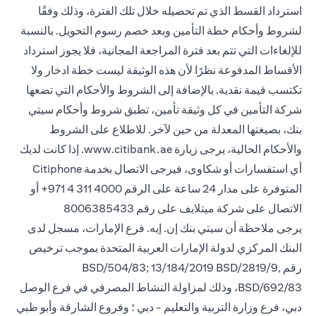
استرداد القسط الذي تم تحصيله خلال تلك الفترة، وذلك وفقًا
لشروط وأحكام خطة التأمين وبعد خصم رسوم التحويل. بالنسبة
للإلغاءات التي تتم بعد فترة المراجعة المجانية، فلا يجوز استرداد
الأقساط المدفوعة نظرًا لأن هذه الوثيقة ليست خطة ادخار ولا
تكتسب قيمة نقدية. بالإضافة إلى الشروط والأحكام التي تضعها
شركة التأمين في كل وثيقة تأمين، تطبق شروط وأحكام سيتي
بنك، بصيغتها المعدلة من حين لآخر. للاطلاع على الشروط
والأحكام الحالية، يرجى زيارة www.citibank.ae. إذا كانت لديك
أي استفسارات أو شكاوى، فيرجى الاتصال بخدمة Citiphone
المتوفرة على مدار 24 ساعة على الرقم 4000 311 4 971+ أو
الاتصال على شركة ميتلايف على رقم 8006385433
يرجى ملاحظة أن سيتي بنك إن. إيه. فرع الإمارات، مسجل لدى
البنك المركزي لدولة الإمارات العربية المتحدة بموجب ترخيص
رقم BSD/504/83; 13/184/2019 BSD/2819/9,
BSD/692/83، وذلك لمزاولة النشاط المصرفي في فرع الوصل
دبي، فرع وزارة التربية والتعليم - دبي ؛ وفروع الشارقة وأبو ظبي