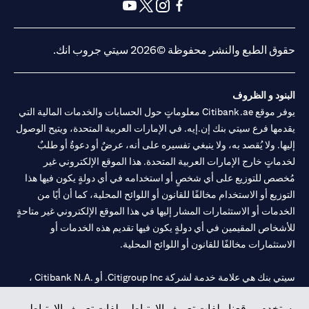
(opens in a new tab)
(opens in a new tab)
(opens in a new tab)
(opens in a new tab)
(opens in a new tab)
(opens in a new tab)
حقوق الطبع والنشر محفوظة ©2026 سيتي جروب انك.
البنود و الظروف
يوفر موقع Citibank.ae معلوماتٍ حول الحسابات والخدمات المالية التي
يقدمها فرع سيتي بنك إن.إيه. في الإمارات العربية المتحدة، ويتيح الوصول
إليها. ولا يُقصد به، ولا ينبغي تفسيره على أنه، عرضٌ أو دعوةٌ أو طلبٌ
لخدماتٍ خارج الإمارات العربية المتحدة. هذا الموقع الإلكتروني غير
مُخصص للتوزيع على أي شخصٍ أو استخدامه في أي دولةٍ يكون فيها هذا
التوزيع أو الاستخدام مخالفًا للقانون أو اللوائح المحلية، كما أن أيًا من
الخدمات أو الاستثمارات المشار إليها في هذا الموقع الإلكتروني غير متاحةٍ
للأشخاص المقيمين في أي دولةٍ يكون فيها تقديم هذه الخدمات أو
الاستثمارات مخالفًا للقانون أو اللوائح المحلية.
سيتي بنك هي علامة خدمة لشركة Citigroup Inc. أو .Citibank N.A ،
مستخدمة ومسجلة في جميع أنحاء العالم.
يستخدم موقعنا ملفات تعريف الارتباط. ملفات تعريف الارتباط