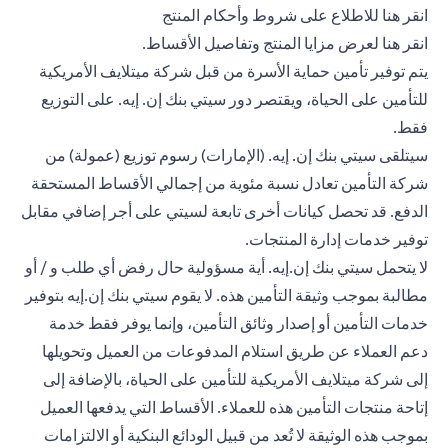
opens in a new tab
انقر هنا
للاطلاع على شروط وأحكام المنتج
opens in a new tab
انقر هنا
لعرض مزايا المنتج وتفاصيل الأقساط.
يتم توفير تأمين حماية الأسرة من قبل شركة ميتلايف الأمريكية
للتأمين على الحياة، ويقتصر دور سيتي بنك إن. إيه. على التوزيع
فقط.
سيتلقى سيتي بنك إن. إيه. (الإمارات) رسوم توزيع (عمولة) من
شركة التأمين تعادل نسبة مئوية من إجمالي الأقساط المستحقة
الدفع. قد تحصل كيانات أخرى تابعة لسيتي على أجر إضافي مقابل
توفير خدمات إدارة المنتجات.
لا يتحمل سيتي بنك إن.إيه. أية مسؤولية حال رفض أي طلب و / أو
مطالبة بموجب وثيقة التأمين هذه. لا يقوم سيتي بنك إن.إيه بتوفير
خدمات التأمين أو إصدار وثائق التأمين، وإنما يوفر فقط خدمة
دعم العملاء عن طريق استلام المدفوعات من العميل وتحويلها
إلى شركة ميتلايف الأمريكية للتأمين على الحياة، بالإضافة إلى
إتاحة منتجات التأمين هذه للعملاء. الأقساط التي يدفعها العميل
بموجب هذه الوثيقة لا تُعد من قبيل الودائع البنكية أو الالتزامات