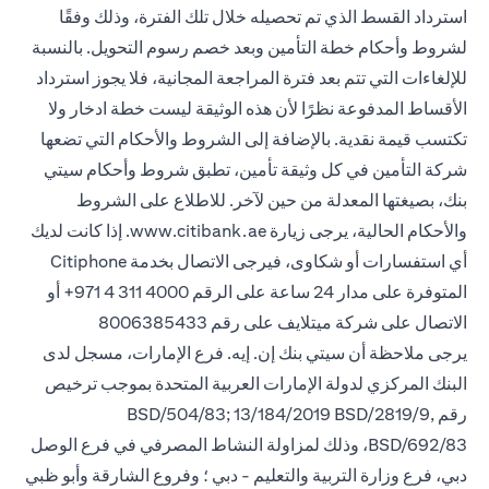
استرداد القسط الذي تم تحصيله خلال تلك الفترة، وذلك وفقًا
لشروط وأحكام خطة التأمين وبعد خصم رسوم التحويل. بالنسبة
للإلغاءات التي تتم بعد فترة المراجعة المجانية، فلا يجوز استرداد
الأقساط المدفوعة نظرًا لأن هذه الوثيقة ليست خطة ادخار ولا
تكتسب قيمة نقدية. بالإضافة إلى الشروط والأحكام التي تضعها
شركة التأمين في كل وثيقة تأمين، تطبق شروط وأحكام سيتي
بنك، بصيغتها المعدلة من حين لآخر. للاطلاع على الشروط
والأحكام الحالية، يرجى زيارة www.citibank.ae. إذا كانت لديك
أي استفسارات أو شكاوى، فيرجى الاتصال بخدمة Citiphone
المتوفرة على مدار 24 ساعة على الرقم 4000 311 4 971+ أو
الاتصال على شركة ميتلايف على رقم 8006385433
يرجى ملاحظة أن سيتي بنك إن. إيه. فرع الإمارات، مسجل لدى
البنك المركزي لدولة الإمارات العربية المتحدة بموجب ترخيص
رقم BSD/504/83; 13/184/2019 BSD/2819/9,
BSD/692/83، وذلك لمزاولة النشاط المصرفي في فرع الوصل
دبي، فرع وزارة التربية والتعليم - دبي ؛ وفروع الشارقة وأبو ظبي