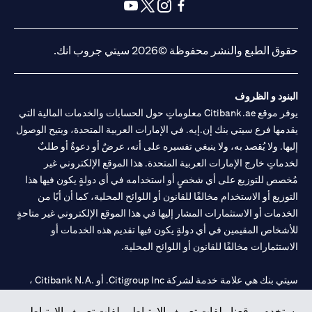
opens in a new tab
opens in a new tab
opens in a new tab
opens in a new tab
opens in a new tab
opens in a new tab
حقوق الطبع والنشر محفوظة ©2026 سيتي جروب انك.
البنود و الظروف
يوفر موقع Citibank.ae معلوماتٍ حول الحسابات والخدمات المالية التي
يقدمها فرع سيتي بنك إن.إيه. في الإمارات العربية المتحدة، ويتيح الوصول
إليها. ولا يُقصد به، ولا ينبغي تفسيره على أنه، عرضٌ أو دعوةٌ أو طلبٌ
لخدماتٍ خارج الإمارات العربية المتحدة. هذا الموقع الإلكتروني غير
مُخصص للتوزيع على أي شخصٍ أو استخدامه في أي دولةٍ يكون فيها هذا
التوزيع أو الاستخدام مخالفًا للقانون أو اللوائح المحلية، كما أن أيًا من
الخدمات أو الاستثمارات المشار إليها في هذا الموقع الإلكتروني غير متاحةٍ
للأشخاص المقيمين في أي دولةٍ يكون فيها تقديم هذه الخدمات أو
الاستثمارات مخالفًا للقانون أو اللوائح المحلية.
سيتي بنك هي علامة خدمة لشركة Citigroup Inc. أو .Citibank N.A ،
مستخدمة ومسجلة في جميع أنحاء العالم.
يستخدم موقعنا ملفات تعريف الارتباط. ملفات تعريف الارتباط