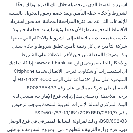
استرداد القسط الذي تم تحصيله خلال تلك الفترة، وذلك وفقًا
لشروط وأحكام خطة التأمين وبعد خصم رسوم التحويل. بالنسبة
للإلغاءات التي تتم بعد فترة المراجعة المجانية، فلا يجوز استرداد
الأقساط المدفوعة نظرًا لأن هذه الوثيقة ليست خطة ادخار ولا
تكتسب قيمة نقدية. بالإضافة إلى الشروط والأحكام التي تضعها
شركة التأمين في كل وثيقة تأمين، تطبق شروط وأحكام سيتي
بنك، بصيغتها المعدلة من حين لآخر. للاطلاع على الشروط
والأحكام الحالية، يرجى زيارة www.citibank.ae. إذا كانت لديك
أي استفسارات أو شكاوى، فيرجى الاتصال بخدمة Citiphone
المتوفرة على مدار 24 ساعة على الرقم 4000 311 4 971+ أو
الاتصال على شركة ميتلايف على رقم 8006385433
يرجى ملاحظة أن سيتي بنك إن. إيه. فرع الإمارات، مسجل لدى
البنك المركزي لدولة الإمارات العربية المتحدة بموجب ترخيص
رقم BSD/504/83; 13/184/2019 BSD/2819/9,
BSD/692/83، وذلك لمزاولة النشاط المصرفي في فرع الوصل
دبي، فرع وزارة التربية والتعليم - دبي ؛ وفروع الشارقة وأبو ظبي