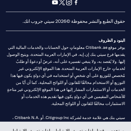
(opens in a new tab)
(opens in a new tab)
(opens in a new tab)
(opens in a new tab)
(opens in a new tab)
(opens in a new tab)
حقوق الطبع والنشر محفوظة ©2026 سيتي جروب انك.
البنود و الظروف
يوفر موقع Citibank.ae معلوماتٍ حول الحسابات والخدمات المالية التي
يقدمها فرع سيتي بنك إن.إيه. في الإمارات العربية المتحدة، ويتيح الوصول
إليها. ولا يُقصد به، ولا ينبغي تفسيره على أنه، عرضٌ أو دعوةٌ أو طلبٌ
لخدماتٍ خارج الإمارات العربية المتحدة. هذا الموقع الإلكتروني غير
مُخصص للتوزيع على أي شخصٍ أو استخدامه في أي دولةٍ يكون فيها هذا
التوزيع أو الاستخدام مخالفًا للقانون أو اللوائح المحلية، كما أن أيًا من
الخدمات أو الاستثمارات المشار إليها في هذا الموقع الإلكتروني غير متاحةٍ
للأشخاص المقيمين في أي دولةٍ يكون فيها تقديم هذه الخدمات أو
الاستثمارات مخالفًا للقانون أو اللوائح المحلية.
سيتي بنك هي علامة خدمة لشركة Citigroup Inc. أو .Citibank N.A ،
مستخدمة ومسجلة في جميع أنحاء العالم.
يستخدم موقعنا ملفات تعريف الارتباط. ملفات تعريف الارتباط