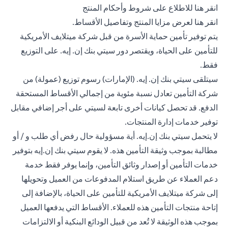
(opens in a new tab)
انقر هنا
للاطلاع على شروط وأحكام المنتج
(opens in a new tab)
انقر هنا
لعرض مزايا المنتج وتفاصيل الأقساط.
يتم توفير تأمين حماية الأسرة من قبل شركة ميتلايف الأمريكية
للتأمين على الحياة، ويقتصر دور سيتي بنك إن. إيه. على التوزيع
فقط.
سيتلقى سيتي بنك إن. إيه. (الإمارات) رسوم توزيع (عمولة) من
شركة التأمين تعادل نسبة مئوية من إجمالي الأقساط المستحقة
الدفع. قد تحصل كيانات أخرى تابعة لسيتي على أجر إضافي مقابل
توفير خدمات إدارة المنتجات.
لا يتحمل سيتي بنك إن.إيه. أية مسؤولية حال رفض أي طلب و / أو
مطالبة بموجب وثيقة التأمين هذه. لا يقوم سيتي بنك إن.إيه بتوفير
خدمات التأمين أو إصدار وثائق التأمين، وإنما يوفر فقط خدمة
دعم العملاء عن طريق استلام المدفوعات من العميل وتحويلها
إلى شركة ميتلايف الأمريكية للتأمين على الحياة، بالإضافة إلى
إتاحة منتجات التأمين هذه للعملاء. الأقساط التي يدفعها العميل
بموجب هذه الوثيقة لا تُعد من قبيل الودائع البنكية أو الالتزامات