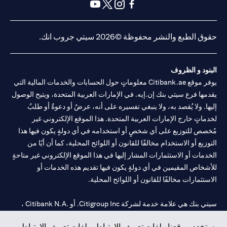
opens in a new tab
opens in a new tab
opens in a new tab
opens in a new tab
opens in a new tab
opens in a new tab
حقوق الطبع والنشر محفوظة ©2026 سيتي جروب انك.
البنود و الظروف
يوفر موقع Citibank.ae معلوماتٍ حول الحسابات والخدمات المالية التي
يقدمها فرع سيتي بنك إن.إيه. في الإمارات العربية المتحدة، ويتيح الوصول
إليها. ولا يُقصد به، ولا ينبغي تفسيره على أنه، عرضٌ أو دعوةٌ أو طلبٌ
لخدماتٍ خارج الإمارات العربية المتحدة. هذا الموقع الإلكتروني غير
مُخصص للتوزيع على أي شخصٍ أو استخدامه في أي دولةٍ يكون فيها هذا
التوزيع أو الاستخدام مخالفًا للقانون أو اللوائح المحلية، كما أن أيًا من
الخدمات أو الاستثمارات المشار إليها في هذا الموقع الإلكتروني غير متاحةٍ
للأشخاص المقيمين في أي دولةٍ يكون فيها تقديم هذه الخدمات أو
الاستثمارات مخالفًا للقانون أو اللوائح المحلية.
سيتي بنك هي علامة خدمة لشركة Citigroup Inc. أو .Citibank N.A ،
مستخدمة ومسجلة في جميع أنحاء العالم.
يستخدم موقعنا ملفات تعريف الارتباط. ملفات تعريف الارتباط