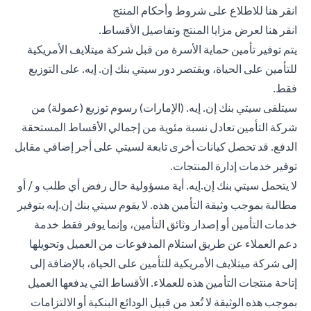
opens in a new tab
انقر هنا
للاطلاع على شروط وأحكام المنتج
opens in a new tab
انقر هنا
لعرض مزايا المنتج وتفاصيل الأقساط.
يتم توفير تأمين حماية الأسرة من قبل شركة ميتلايف الأمريكية
للتأمين على الحياة، ويقتصر دور سيتي بنك إن. إيه. على التوزيع
فقط.
سيتلقى سيتي بنك إن. إيه. (الإمارات) رسوم توزيع (عمولة) من
شركة التأمين تعادل نسبة مئوية من إجمالي الأقساط المستحقة
الدفع. قد تحصل كيانات أخرى تابعة لسيتي على أجر إضافي مقابل
توفير خدمات إدارة المنتجات.
لا يتحمل سيتي بنك إن.إيه. أية مسؤولية حال رفض أي طلب و / أو
مطالبة بموجب وثيقة التأمين هذه. لا يقوم سيتي بنك إن.إيه بتوفير
خدمات التأمين أو إصدار وثائق التأمين، وإنما يوفر فقط خدمة
دعم العملاء عن طريق استلام المدفوعات من العميل وتحويلها
إلى شركة ميتلايف الأمريكية للتأمين على الحياة، بالإضافة إلى
إتاحة منتجات التأمين هذه للعملاء. الأقساط التي يدفعها العميل
بموجب هذه الوثيقة لا تُعد من قبيل الودائع البنكية أو الالتزامات