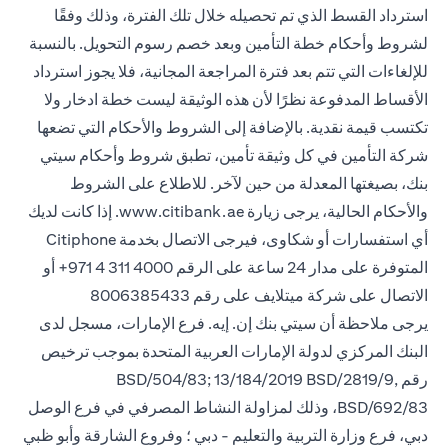
استرداد القسط الذي تم تحصيله خلال تلك الفترة، وذلك وفقًا
لشروط وأحكام خطة التأمين وبعد خصم رسوم التحويل. بالنسبة
للإلغاءات التي تتم بعد فترة المراجعة المجانية، فلا يجوز استرداد
الأقساط المدفوعة نظرًا لأن هذه الوثيقة ليست خطة ادخار ولا
تكتسب قيمة نقدية. بالإضافة إلى الشروط والأحكام التي تضعها
شركة التأمين في كل وثيقة تأمين، تطبق شروط وأحكام سيتي
بنك، بصيغتها المعدلة من حين لآخر. للاطلاع على الشروط
والأحكام الحالية، يرجى زيارة www.citibank.ae. إذا كانت لديك
أي استفسارات أو شكاوى، فيرجى الاتصال بخدمة Citiphone
المتوفرة على مدار 24 ساعة على الرقم 4000 311 4 971+ أو
الاتصال على شركة ميتلايف على رقم 8006385433
يرجى ملاحظة أن سيتي بنك إن. إيه. فرع الإمارات، مسجل لدى
البنك المركزي لدولة الإمارات العربية المتحدة بموجب ترخيص
رقم BSD/504/83; 13/184/2019 BSD/2819/9,
BSD/692/83، وذلك لمزاولة النشاط المصرفي في فرع الوصل
دبي، فرع وزارة التربية والتعليم - دبي ؛ وفروع الشارقة وأبو ظبي