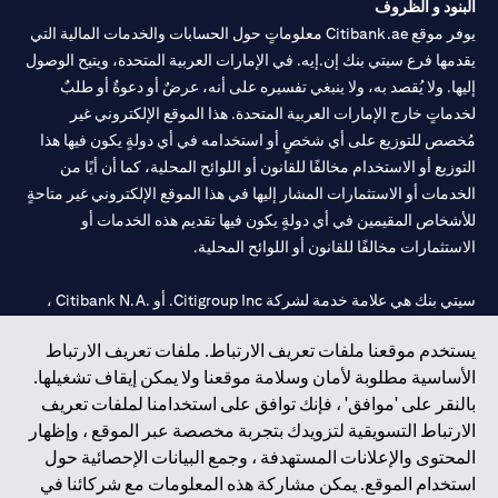
البنود و الظروف
يوفر موقع Citibank.ae معلوماتٍ حول الحسابات والخدمات المالية التي
يقدمها فرع سيتي بنك إن.إيه. في الإمارات العربية المتحدة، ويتيح الوصول
إليها. ولا يُقصد به، ولا ينبغي تفسيره على أنه، عرضٌ أو دعوةٌ أو طلبٌ
لخدماتٍ خارج الإمارات العربية المتحدة. هذا الموقع الإلكتروني غير
مُخصص للتوزيع على أي شخصٍ أو استخدامه في أي دولةٍ يكون فيها هذا
التوزيع أو الاستخدام مخالفًا للقانون أو اللوائح المحلية، كما أن أيًا من
الخدمات أو الاستثمارات المشار إليها في هذا الموقع الإلكتروني غير متاحةٍ
للأشخاص المقيمين في أي دولةٍ يكون فيها تقديم هذه الخدمات أو
الاستثمارات مخالفًا للقانون أو اللوائح المحلية.
سيتي بنك هي علامة خدمة لشركة Citigroup Inc. أو .Citibank N.A ،
مستخدمة ومسجلة في جميع أنحاء العالم.
يستخدم موقعنا ملفات تعريف الارتباط. ملفات تعريف الارتباط
الأساسية مطلوبة لأمان وسلامة موقعنا ولا يمكن إيقاف تشغيلها.
سيتي بنك إن. إيه. الإمارات مسجل لدى مصرف الإمارات المركزي تحت
بالنقر على 'موافق' ، فإنك توافق على استخدامنا لملفات تعريف
أرقام التراخيص 202563 لفرع الوصل في دبي، 531989 لفرع مول
الارتباط التسويقية لتزويدك بتجربة مخصصة عبر الموقع ، وإظهار
الإمارات في دبي، و
CN-1002019
لفرع أبوظبي. هاتف: 4000 311 04.
المحتوى والإعلانات المستهدفة ، وجمع البيانات الإحصائية حول
فرع سيتي بنك إن إيه - الإمارات العربية المتحدة مرخص من مصرف
استخدام الموقع. يمكن مشاركة هذه المعلومات مع شركائنا في
الإمارات العربية المتحدة المركزي كفرع لبنك أجنبي.