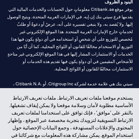
البنود و الظروف
يوفر موقع Citibank.ae معلوماتٍ حول الحسابات والخدمات المالية التي
يقدمها فرع سيتي بنك إن.إيه. في الإمارات العربية المتحدة، ويتيح الوصول
إليها. ولا يُقصد به، ولا ينبغي تفسيره على أنه، عرضٌ أو دعوةٌ أو طلبٌ
لخدماتٍ خارج الإمارات العربية المتحدة. هذا الموقع الإلكتروني غير
مُخصص للتوزيع على أي شخصٍ أو استخدامه في أي دولةٍ يكون فيها هذا
التوزيع أو الاستخدام مخالفًا للقانون أو اللوائح المحلية، كما أن أيًا من
الخدمات أو الاستثمارات المشار إليها في هذا الموقع الإلكتروني غير متاحةٍ
للأشخاص المقيمين في أي دولةٍ يكون فيها تقديم هذه الخدمات أو
الاستثمارات مخالفًا للقانون أو اللوائح المحلية.
سيتي بنك هي علامة خدمة لشركة Citigroup Inc. أو .Citibank N.A ،
مستخدمة ومسجلة في جميع أنحاء العالم.
يستخدم موقعنا ملفات تعريف الارتباط. ملفات تعريف الارتباط
الأساسية مطلوبة لأمان وسلامة موقعنا ولا يمكن إيقاف تشغيلها.
سيتي بنك إن. إيه. الإمارات مسجل لدى مصرف الإمارات المركزي تحت
بالنقر على 'موافق' ، فإنك توافق على استخدامنا لملفات تعريف
أرقام التراخيص 202563 لفرع الوصل في دبي، 531989 لفرع مول
الارتباط التسويقية لتزويدك بتجربة مخصصة عبر الموقع ، وإظهار
الإمارات في دبي، و
CN-1002019
لفرع أبوظبي. هاتف: 4000 311 04.
المحتوى والإعلانات المستهدفة ، وجمع البيانات الإحصائية حول
فرع سيتي بنك إن إيه - الإمارات العربية المتحدة مرخص من مصرف
استخدام الموقع. يمكن مشاركة هذه المعلومات مع شركائنا في
الإمارات العربية المتحدة المركزي كفرع لبنك أجنبي.