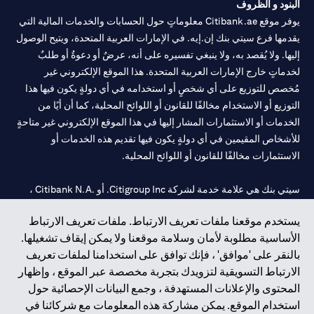
البنود و الظروف
يوفر موقع Citibank.ae معلوماتٍ حول الحسابات والخدمات المالية التي
يقدمها فرع سيتي بنك إن.إيه. في الإمارات العربية المتحدة، ويتيح الوصول
إليها. ولا يُقصد به، ولا ينبغي تفسيره على أنه، عرضٌ أو دعوةٌ أو طلبٌ
لخدماتٍ خارج الإمارات العربية المتحدة. هذا الموقع الإلكتروني غير
مُخصص للتوزيع على أي شخصٍ أو استخدامه في أي دولةٍ يكون فيها هذا
التوزيع أو الاستخدام مخالفًا للقانون أو اللوائح المحلية، كما أن أيًا من
الخدمات أو الاستثمارات المشار إليها في هذا الموقع الإلكتروني غير متاحةٍ
للأشخاص المقيمين في أي دولةٍ يكون فيها تقديم هذه الخدمات أو
الاستثمارات مخالفًا للقانون أو اللوائح المحلية.
سيتي بنك هي علامة خدمة لشركة Citigroup Inc. أو .Citibank N.A ،
مستخدمة ومسجلة في جميع أنحاء العالم.
يستخدم موقعنا ملفات تعريف الارتباط. ملفات تعريف الارتباط
الأساسية مطلوبة لأمان وسلامة موقعنا ولا يمكن إيقاف تشغيلها.
سيتي بنك إن. إيه. الإمارات مسجل لدى مصرف الإمارات المركزي تحت
بالنقر على 'موافق' ، فإنك توافق على استخدامنا لملفات تعريف
أرقام التراخيص 202563 لفرع الوصل في دبي، 531989 لفرع مول
الارتباط التسويقية لتزويدك بتجربة مخصصة عبر الموقع ، وإظهار
الإمارات في دبي، و
CN-1002019
لفرع أبوظبي. هاتف: 4000 311 04.
المحتوى والإعلانات المستهدفة ، وجمع البيانات الإحصائية حول
فرع سيتي بنك إن إيه - الإمارات العربية المتحدة مرخص من مصرف
استخدام الموقع. يمكن مشاركة هذه المعلومات مع شركائنا في
الإمارات العربية المتحدة المركزي كفرع لبنك أجنبي.