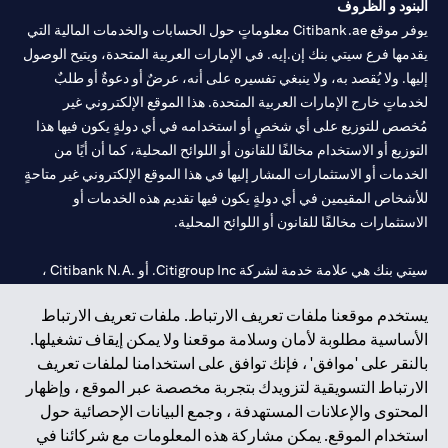
البنود و الظروف
يوفر موقع Citibank.ae معلوماتٍ حول الحسابات والخدمات المالية التي
يقدمها فرع سيتي بنك إن.إيه. في الإمارات العربية المتحدة، ويتيح الوصول
إليها. ولا يُقصد به، ولا ينبغي تفسيره على أنه، عرضٌ أو دعوةٌ أو طلبٌ
لخدماتٍ خارج الإمارات العربية المتحدة. هذا الموقع الإلكتروني غير
مُخصص للتوزيع على أي شخصٍ أو استخدامه في أي دولةٍ يكون فيها هذا
التوزيع أو الاستخدام مخالفًا للقانون أو اللوائح المحلية، كما أن أيًا من
الخدمات أو الاستثمارات المشار إليها في هذا الموقع الإلكتروني غير متاحةٍ
للأشخاص المقيمين في أي دولةٍ يكون فيها تقديم هذه الخدمات أو
الاستثمارات مخالفًا للقانون أو اللوائح المحلية.
سيتي بنك هي علامة خدمة لشركة Citigroup Inc. أو .Citibank N.A ،
مستخدمة ومسجلة في جميع أنحاء العالم.
يستخدم موقعنا ملفات تعريف الارتباط. ملفات تعريف الارتباط
الأساسية مطلوبة لأمان وسلامة موقعنا ولا يمكن إيقاف تشغيلها.
سيتي بنك إن. إيه. الإمارات مسجل لدى مصرف الإمارات المركزي تحت
بالنقر على 'موافق' ، فإنك توافق على استخدامنا لملفات تعريف
أرقام التراخيص 202563 لفرع الوصل في دبي، 531989 لفرع مول
الارتباط التسويقية لتزويدك بتجربة مخصصة عبر الموقع ، وإظهار
الإمارات في دبي، و CN-1002019 لفرع أبوظبي. هاتف: 4000 311 04.
المحتوى والإعلانات المستهدفة ، وجمع البيانات الإحصائية حول
فرع سيتي بنك إن إيه - الإمارات العربية المتحدة مرخص من مصرف
استخدام الموقع. يمكن مشاركة هذه المعلومات مع شركائنا في
الإمارات العربية المتحدة المركزي كفرع لبنك أجنبي.