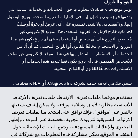
البنود و الظروف
يوفر موقع Citibank.ae معلوماتٍ حول الحسابات والخدمات المالية التي
يقدمها فرع سيتي بنك إن.إيه. في الإمارات العربية المتحدة، ويتيح الوصول
إليها. ولا يُقصد به، ولا ينبغي تفسيره على أنه، عرضٌ أو دعوةٌ أو طلبٌ
لخدماتٍ خارج الإمارات العربية المتحدة. هذا الموقع الإلكتروني غير
مُخصص للتوزيع على أي شخصٍ أو استخدامه في أي دولةٍ يكون فيها هذا
التوزيع أو الاستخدام مخالفًا للقانون أو اللوائح المحلية، كما أن أيًا من
الخدمات أو الاستثمارات المشار إليها في هذا الموقع الإلكتروني غير متاحةٍ
للأشخاص المقيمين في أي دولةٍ يكون فيها تقديم هذه الخدمات أو
الاستثمارات مخالفًا للقانون أو اللوائح المحلية.
سيتي بنك هي علامة خدمة لشركة Citigroup Inc. أو .Citibank N.A ،
مستخدمة ومسجلة في جميع أنحاء العالم.
يستخدم موقعنا ملفات تعريف الارتباط. ملفات تعريف الارتباط
الأساسية مطلوبة لأمان وسلامة موقعنا ولا يمكن إيقاف تشغيلها.
سيتي بنك إن. إيه. الإمارات مسجل لدى مصرف الإمارات المركزي تحت
بالنقر على 'موافق' ، فإنك توافق على استخدامنا لملفات تعريف
أرقام التراخيص 202563 لفرع الوصل في دبي، 531989 لفرع مول
الارتباط التسويقية لتزويدك بتجربة مخصصة عبر الموقع ، وإظهار
الإمارات في دبي، و CN-1002019 لفرع أبوظبي. هاتف: 4000 311 04.
المحتوى والإعلانات المستهدفة ، وجمع البيانات الإحصائية حول
فرع سيتي بنك إن إيه - الإمارات العربية المتحدة مرخص من مصرف
استخدام الموقع. يمكن مشاركة هذه المعلومات مع شركائنا في
الإمارات العربية المتحدة المركزي كفرع لبنك أجنبي.