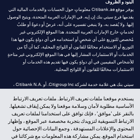
البنود و الظروف
يوفر موقع Citibank.ae معلوماتٍ حول الحسابات والخدمات المالية التي
يقدمها فرع سيتي بنك إن.إيه. في الإمارات العربية المتحدة، ويتيح الوصول
إليها. ولا يُقصد به، ولا ينبغي تفسيره على أنه، عرضٌ أو دعوةٌ أو طلبٌ
لخدماتٍ خارج الإمارات العربية المتحدة. هذا الموقع الإلكتروني غير
مُخصص للتوزيع على أي شخصٍ أو استخدامه في أي دولةٍ يكون فيها هذا
التوزيع أو الاستخدام مخالفًا للقانون أو اللوائح المحلية، كما أن أيًا من
الخدمات أو الاستثمارات المشار إليها في هذا الموقع الإلكتروني غير متاحةٍ
للأشخاص المقيمين في أي دولةٍ يكون فيها تقديم هذه الخدمات أو
الاستثمارات مخالفًا للقانون أو اللوائح المحلية.
سيتي بنك هي علامة خدمة لشركة Citigroup Inc. أو .Citibank N.A ،
مستخدمة ومسجلة في جميع أنحاء العالم.
يستخدم موقعنا ملفات تعريف الارتباط. ملفات تعريف الارتباط
الأساسية مطلوبة لأمان وسلامة موقعنا ولا يمكن إيقاف تشغيلها.
سيتي بنك إن. إيه. الإمارات مسجل لدى مصرف الإمارات المركزي تحت
بالنقر على 'موافق' ، فإنك توافق على استخدامنا لملفات تعريف
أرقام التراخيص 202563 لفرع الوصل في دبي، 531989 لفرع مول
الارتباط التسويقية لتزويدك بتجربة مخصصة عبر الموقع ، وإظهار
الإمارات في دبي، و CN-1002019 لفرع أبوظبي. هاتف: 4000 311 04.
المحتوى والإعلانات المستهدفة ، وجمع البيانات الإحصائية حول
فرع سيتي بنك إن إيه - الإمارات العربية المتحدة مرخص من مصرف
استخدام الموقع. يمكن مشاركة هذه المعلومات مع شركائنا في
الإمارات العربية المتحدة المركزي كفرع لبنك أجنبي.