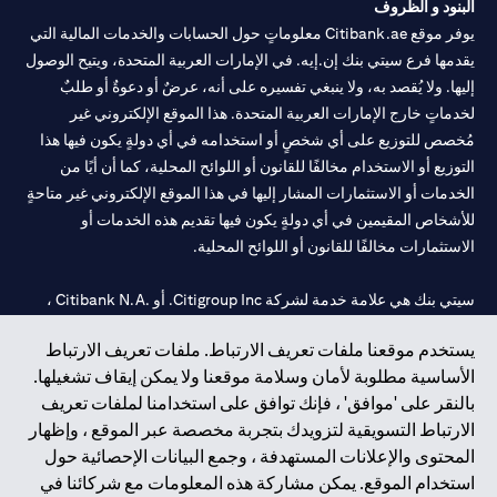
البنود و الظروف
يوفر موقع Citibank.ae معلوماتٍ حول الحسابات والخدمات المالية التي
يقدمها فرع سيتي بنك إن.إيه. في الإمارات العربية المتحدة، ويتيح الوصول
إليها. ولا يُقصد به، ولا ينبغي تفسيره على أنه، عرضٌ أو دعوةٌ أو طلبٌ
لخدماتٍ خارج الإمارات العربية المتحدة. هذا الموقع الإلكتروني غير
مُخصص للتوزيع على أي شخصٍ أو استخدامه في أي دولةٍ يكون فيها هذا
التوزيع أو الاستخدام مخالفًا للقانون أو اللوائح المحلية، كما أن أيًا من
الخدمات أو الاستثمارات المشار إليها في هذا الموقع الإلكتروني غير متاحةٍ
للأشخاص المقيمين في أي دولةٍ يكون فيها تقديم هذه الخدمات أو
الاستثمارات مخالفًا للقانون أو اللوائح المحلية.
سيتي بنك هي علامة خدمة لشركة Citigroup Inc. أو .Citibank N.A ،
مستخدمة ومسجلة في جميع أنحاء العالم.
يستخدم موقعنا ملفات تعريف الارتباط. ملفات تعريف الارتباط
الأساسية مطلوبة لأمان وسلامة موقعنا ولا يمكن إيقاف تشغيلها.
سيتي بنك إن. إيه. الإمارات مسجل لدى مصرف الإمارات المركزي تحت
بالنقر على 'موافق' ، فإنك توافق على استخدامنا لملفات تعريف
أرقام التراخيص 202563 لفرع الوصل في دبي، 531989 لفرع مول
الارتباط التسويقية لتزويدك بتجربة مخصصة عبر الموقع ، وإظهار
الإمارات في دبي، و CN-1002019 لفرع أبوظبي. هاتف: 4000 311 04.
المحتوى والإعلانات المستهدفة ، وجمع البيانات الإحصائية حول
فرع سيتي بنك إن إيه - الإمارات العربية المتحدة مرخص من مصرف
استخدام الموقع. يمكن مشاركة هذه المعلومات مع شركائنا في
الإمارات العربية المتحدة المركزي كفرع لبنك أجنبي.