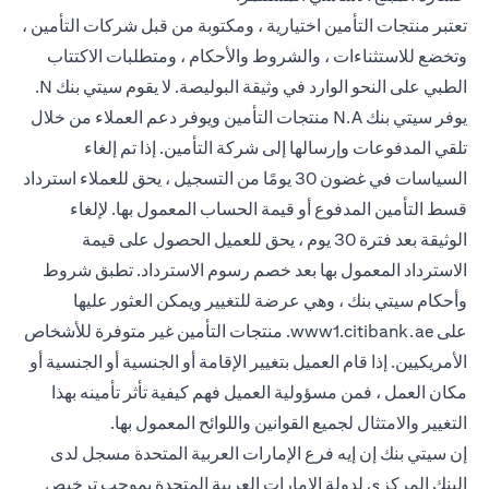
تعتبر منتجات التأمين اختيارية ، ومكتوبة من قبل شركات التأمين ،
وتخضع للاستثناءات ، والشروط والأحكام ، ومتطلبات الاكتتاب
الطبي على النحو الوارد في وثيقة البوليصة. لا يقوم سيتي بنك N.
يوفر سيتي بنك N.A منتجات التأمين ويوفر دعم العملاء من خلال
تلقي المدفوعات وإرسالها إلى شركة التأمين. إذا تم إلغاء
السياسات في غضون 30 يومًا من التسجيل ، يحق للعملاء استرداد
قسط التأمين المدفوع أو قيمة الحساب المعمول بها. لإلغاء
الوثيقة بعد فترة 30 يوم ، يحق للعميل الحصول على قيمة
الاسترداد المعمول بها بعد خصم رسوم الاسترداد. تطبق شروط
وأحكام سيتي بنك ، وهي عرضة للتغيير ويمكن العثور عليها
opens in a new tab
على
www1.citibank.ae
. منتجات التأمين غير متوفرة للأشخاص
الأمريكيين. إذا قام العميل بتغيير الإقامة أو الجنسية أو الجنسية أو
مكان العمل ، فمن مسؤولية العميل فهم كيفية تأثر تأمينه بهذا
التغيير والامتثال لجميع القوانين واللوائح المعمول بها.
إن سيتي بنك إن إيه فرع الإمارات العربية المتحدة مسجل لدى
البنك المركزي لدولة الإمارات العربية المتحدة بموجب ترخيص