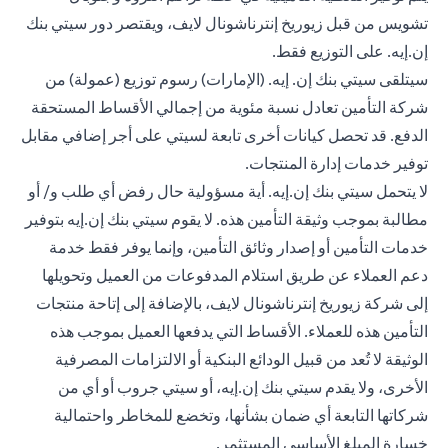
تشويس من قبل زيوريخ إنترناشونال لايف، ويقتصر دور سيتي بنك
إن.إيه. على التوزيع فقط.
سيتلقى سيتي بنك إن. إيه. (الإمارات) رسوم توزيع (عمولة) من
شركة التأمين تعادل نسبة مئوية من إجمالي الأقساط المستحقة
الدفع. قد تحصل كيانات أخرى تابعة لسيتي على أجر إضافي مقابل
توفير خدمات إدارة المنتجات.
لا يتحمل سيتي بنك إن.إيه. أية مسؤولية حال رفض أي طلب و/ أو
مطالبة بموجب وثيقة التأمين هذه. لا يقوم سيتي بنك إن.إيه بتوفير
خدمات التأمين أو إصدار وثائق التأمين، وإنما يوفر فقط خدمة
دعم العملاء عن طريق استلام المدفوعات من العميل وتحويلها
إلى شركة زيوريخ إنترناشونال لايف، بالإضافة إلى إتاحة منتجات
التأمين هذه للعملاء. الأقساط التي يدفعها العميل بموجب هذه
الوثيقة لا تُعد من قبيل الودائع البنكية أو الالتزامات المصرفية
الأخرى، ولا يقدم سيتي بنك إن.إيه، أو سيتي جروب أو أي من
شركاتها التابعة أي ضمان بشأنها، وتخضع للمخاطر واحتمالية
خسارة المبلغ الأساسي المستثمر.