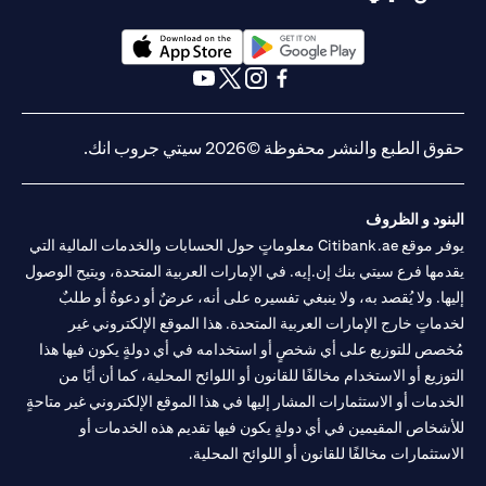
opens in a new tab
opens in a new tab
opens in a new tab
opens in a new tab
opens in a new tab
opens in a new tab
حقوق الطبع والنشر محفوظة ©2026 سيتي جروب انك.
البنود و الظروف
يوفر موقع Citibank.ae معلوماتٍ حول الحسابات والخدمات المالية التي
يقدمها فرع سيتي بنك إن.إيه. في الإمارات العربية المتحدة، ويتيح الوصول
إليها. ولا يُقصد به، ولا ينبغي تفسيره على أنه، عرضٌ أو دعوةٌ أو طلبٌ
لخدماتٍ خارج الإمارات العربية المتحدة. هذا الموقع الإلكتروني غير
مُخصص للتوزيع على أي شخصٍ أو استخدامه في أي دولةٍ يكون فيها هذا
التوزيع أو الاستخدام مخالفًا للقانون أو اللوائح المحلية، كما أن أيًا من
الخدمات أو الاستثمارات المشار إليها في هذا الموقع الإلكتروني غير متاحةٍ
للأشخاص المقيمين في أي دولةٍ يكون فيها تقديم هذه الخدمات أو
الاستثمارات مخالفًا للقانون أو اللوائح المحلية.