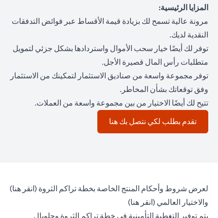
المزايا الرئيسية:
مرونة عالية تسمح لك بزيادة قيمة الأقساط عبر فوائض التدفقات
النقدية لديك.
توفر لك أيضًا خيار سحب الأموال واستردادها بشكل جزئي لتمويل
متطلبات رأس المال قصيرة الأجل.
توفر مجموعة واسعة من صناديق الاستثمار لتمكينك من الاستثمار
وفق توقعاتك بشأن المخاطر.
تتيح لك أيضًا الاختيار من بين مجموعة واسعة من العملات.
opens in a new tab
تقدم بطلب لكي نتصل بك هنا
 tab
لعرض شروط وأحكام المنتج الخاصة بخطة تراكم الثروة (
انقر هنا
)
opens in a new tab
والاختيار العالمي (
انقر هنا
)
يتم توفير التغطية التأمينية في خطة تراكم الثروة وجلوبال