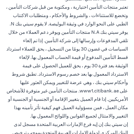
تعتبر منتجات التأمين اختيارية ، ومكتوبة من قبل شركات التأمين ،
وتخضع للاستثناءات ، والشروط والأحكام ، ومتطلبات الاكتتاب
الطبي على النحو الوارد في وثيقة البوليصة. لا يقوم سيتي بنك N.
يوفر سيتي بنك N.A منتجات التأمين ويوفر دعم العملاء من خلال
تلقي المدفوعات وإرسالها إلى شركة التأمين. إذا تم إلغاء
السياسات في غضون 30 يومًا من التسجيل ، يحق للعملاء استرداد
قسط التأمين المدفوع أو قيمة الحساب المعمول بها. لإلغاء
الوثيقة بعد فترة 30 يوم ، يحق للعميل الحصول على قيمة
الاسترداد المعمول بها بعد خصم رسوم الاسترداد. تطبق شروط
وأحكام سيتي بنك ، وهي عرضة للتغيير ويمكن العثور عليها
(opens in a new tab)
على
www1.citibank.ae
. منتجات التأمين غير متوفرة للأشخاص
الأمريكيين. إذا قام العميل بتغيير الإقامة أو الجنسية أو الجنسية أو
مكان العمل ، فمن مسؤولية العميل فهم كيفية تأثر تأمينه بهذا
التغيير والامتثال لجميع القوانين واللوائح المعمول بها.
إن سيتي بنك إن إيه فرع الإمارات العربية المتحدة مسجل لدى
البنك المركزي لدولة الإمارات العربية المتحدة بموجب ترخيص