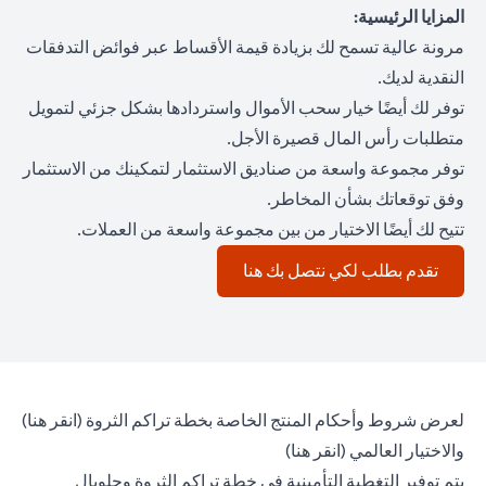
المزايا الرئيسية:
مرونة عالية تسمح لك بزيادة قيمة الأقساط عبر فوائض التدفقات
النقدية لديك.
توفر لك أيضًا خيار سحب الأموال واستردادها بشكل جزئي لتمويل
متطلبات رأس المال قصيرة الأجل.
توفر مجموعة واسعة من صناديق الاستثمار لتمكينك من الاستثمار
وفق توقعاتك بشأن المخاطر.
تتيح لك أيضًا الاختيار من بين مجموعة واسعة من العملات.
(opens in a new tab)
تقدم بطلب لكي نتصل بك هنا
(opens in a new tab)
لعرض شروط وأحكام المنتج الخاصة بخطة تراكم الثروة (
انقر هنا
)
(opens in a new tab)
والاختيار العالمي (
انقر هنا
)
يتم توفير التغطية التأمينية في خطة تراكم الثروة وجلوبال