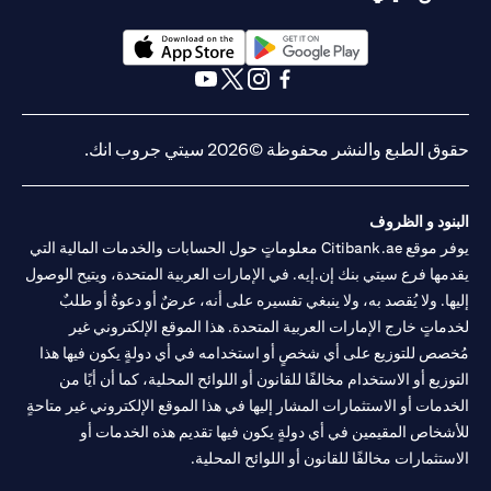
(opens in a new tab)
(opens in a new tab)
(opens in a new tab)
(opens in a new tab)
(opens in a new tab)
(opens in a new tab)
حقوق الطبع والنشر محفوظة ©2026 سيتي جروب انك.
البنود و الظروف
يوفر موقع Citibank.ae معلوماتٍ حول الحسابات والخدمات المالية التي
يقدمها فرع سيتي بنك إن.إيه. في الإمارات العربية المتحدة، ويتيح الوصول
إليها. ولا يُقصد به، ولا ينبغي تفسيره على أنه، عرضٌ أو دعوةٌ أو طلبٌ
لخدماتٍ خارج الإمارات العربية المتحدة. هذا الموقع الإلكتروني غير
مُخصص للتوزيع على أي شخصٍ أو استخدامه في أي دولةٍ يكون فيها هذا
التوزيع أو الاستخدام مخالفًا للقانون أو اللوائح المحلية، كما أن أيًا من
الخدمات أو الاستثمارات المشار إليها في هذا الموقع الإلكتروني غير متاحةٍ
للأشخاص المقيمين في أي دولةٍ يكون فيها تقديم هذه الخدمات أو
الاستثمارات مخالفًا للقانون أو اللوائح المحلية.