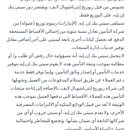
تشويس من قبل زيوريخ إنترناشونال لايف، ويقتصر دور سيتي بنك
إن.إيه. على التوزيع فقط.
سيتلقى سيتي بنك إن. إيه. (الإمارات) رسوم توزيع (عمولة) من
شركة التأمين تعادل نسبة مئوية من إجمالي الأقساط المستحقة
الدفع. قد تحصل كيانات أخرى تابعة لسيتي على أجر إضافي مقابل
توفير خدمات إدارة المنتجات.
لا يتحمل سيتي بنك إن.إيه. أية مسؤولية حال رفض أي طلب و/ أو
مطالبة بموجب وثيقة التأمين هذه. لا يقوم سيتي بنك إن.إيه بتوفير
خدمات التأمين أو إصدار وثائق التأمين، وإنما يوفر فقط خدمة
دعم العملاء عن طريق استلام المدفوعات من العميل وتحويلها
إلى شركة زيوريخ إنترناشونال لايف، بالإضافة إلى إتاحة منتجات
التأمين هذه للعملاء. الأقساط التي يدفعها العميل بموجب هذه
الوثيقة لا تُعد من قبيل الودائع البنكية أو الالتزامات المصرفية
الأخرى، ولا يقدم سيتي بنك إن.إيه، أو سيتي جروب أو أي من
شركاتها التابعة أي ضمان بشأنها، وتخضع للمخاطر واحتمالية
خسارة المبلغ الأساسي المستثمر.