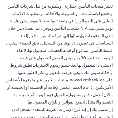
تعتبر منتجات التأمين اختيارية ، ومكتوبة من قبل شركات التأمين ،
وتخضع للاستثناءات ، والشروط والأحكام ، ومتطلبات الاكتتاب
الطبي على النحو الوارد في وثيقة البوليصة. لا يقوم سيتي بنك N.
يوفر سيتي بنك N.A منتجات التأمين ويوفر دعم العملاء من خلال
تلقي المدفوعات وإرسالها إلى شركة التأمين. إذا تم إلغاء
السياسات في غضون 30 يومًا من التسجيل ، يحق للعملاء استرداد
قسط التأمين المدفوع أو قيمة الحساب المعمول بها. لإلغاء
الوثيقة بعد فترة 30 يوم ، يحق للعميل الحصول على قيمة
الاسترداد المعمول بها بعد خصم رسوم الاسترداد. تطبق شروط
وأحكام سيتي بنك ، وهي عرضة للتغيير ويمكن العثور عليها
(opens in a new tab)
على
www1.citibank.ae
. منتجات التأمين غير متوفرة للأشخاص
الأمريكيين. إذا قام العميل بتغيير الإقامة أو الجنسية أو الجنسية أو
مكان العمل ، فمن مسؤولية العميل فهم كيفية تأثر تأمينه بهذا
التغيير والامتثال لجميع القوانين واللوائح المعمول بها.
إن سيتي بنك إن إيه فرع الإمارات العربية المتحدة مسجل لدى
البنك المركزي لدولة الإمارات العربية المتحدة بموجب ترخيص