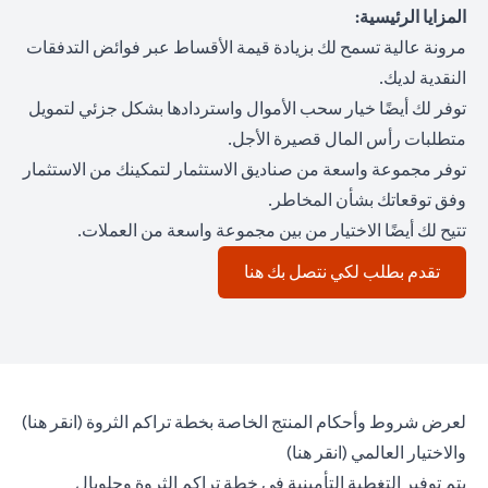
المزايا الرئيسية:
مرونة عالية تسمح لك بزيادة قيمة الأقساط عبر فوائض التدفقات
النقدية لديك.
توفر لك أيضًا خيار سحب الأموال واستردادها بشكل جزئي لتمويل
متطلبات رأس المال قصيرة الأجل.
توفر مجموعة واسعة من صناديق الاستثمار لتمكينك من الاستثمار
وفق توقعاتك بشأن المخاطر.
تتيح لك أيضًا الاختيار من بين مجموعة واسعة من العملات.
(opens in a new tab)
تقدم بطلب لكي نتصل بك هنا
(opens in a new tab)
لعرض شروط وأحكام المنتج الخاصة بخطة تراكم الثروة (
انقر هنا
)
(opens in a new tab)
والاختيار العالمي (
انقر هنا
)
يتم توفير التغطية التأمينية في خطة تراكم الثروة وجلوبال