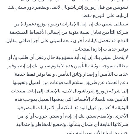
تشويس من قبل زيوريخ إنترناشونال لايف، ويقتصر دور سيتي بنك
إن.إيه. على التوزيع فقط.
سيتلقى سيتي بنك إن. إيه. (الإمارات) رسوم توزيع (عمولة) من
شركة التأمين تعادل نسبة مئوية من إجمالي الأقساط المستحقة
الدفع. قد تحصل كيانات أخرى تابعة لسيتي على أجر إضافي مقابل
توفير خدمات إدارة المنتجات.
لا يتحمل سيتي بنك إن.إيه. أية مسؤولية حال رفض أي طلب و/ أو
مطالبة بموجب وثيقة التأمين هذه. لا يقوم سيتي بنك إن.إيه بتوفير
خدمات التأمين أو إصدار وثائق التأمين، وإنما يوفر فقط خدمة
دعم العملاء عن طريق استلام المدفوعات من العميل وتحويلها
إلى شركة زيوريخ إنترناشونال لايف، بالإضافة إلى إتاحة منتجات
التأمين هذه للعملاء. الأقساط التي يدفعها العميل بموجب هذه
الوثيقة لا تُعد من قبيل الودائع البنكية أو الالتزامات المصرفية
الأخرى، ولا يقدم سيتي بنك إن.إيه، أو سيتي جروب أو أي من
شركاتها التابعة أي ضمان بشأنها، وتخضع للمخاطر واحتمالية
خسارة المبلغ الأساسي المستثمر.