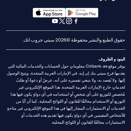
(opens in a new tab)
(opens in a new tab)
(opens in a new tab)
(opens in a new tab)
(opens in a new tab)
(opens in a new tab)
حقوق الطبع والنشر محفوظة ©2026 سيتي جروب انك.
البنود و الظروف
يوفر موقع Citibank.ae معلوماتٍ حول الحسابات والخدمات المالية التي
يقدمها فرع سيتي بنك إن.إيه. في الإمارات العربية المتحدة، ويتيح الوصول
إليها. ولا يُقصد به، ولا ينبغي تفسيره على أنه، عرضٌ أو دعوةٌ أو طلبٌ
لخدماتٍ خارج الإمارات العربية المتحدة. هذا الموقع الإلكتروني غير
مُخصص للتوزيع على أي شخصٍ أو استخدامه في أي دولةٍ يكون فيها هذا
التوزيع أو الاستخدام مخالفًا للقانون أو اللوائح المحلية، كما أن أيًا من
الخدمات أو الاستثمارات المشار إليها في هذا الموقع الإلكتروني غير متاحةٍ
للأشخاص المقيمين في أي دولةٍ يكون فيها تقديم هذه الخدمات أو
الاستثمارات مخالفًا للقانون أو اللوائح المحلية.