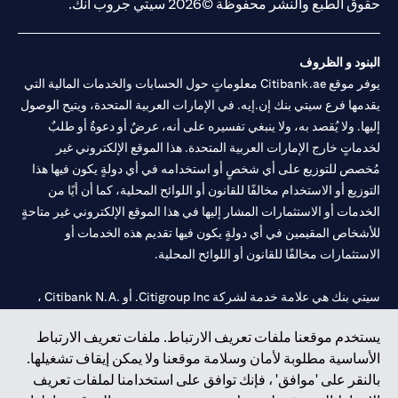
حقوق الطبع والنشر محفوظة ©2026 سيتي جروب انك.
البنود و الظروف
يوفر موقع Citibank.ae معلوماتٍ حول الحسابات والخدمات المالية التي
يقدمها فرع سيتي بنك إن.إيه. في الإمارات العربية المتحدة، ويتيح الوصول
إليها. ولا يُقصد به، ولا ينبغي تفسيره على أنه، عرضٌ أو دعوةٌ أو طلبٌ
لخدماتٍ خارج الإمارات العربية المتحدة. هذا الموقع الإلكتروني غير
مُخصص للتوزيع على أي شخصٍ أو استخدامه في أي دولةٍ يكون فيها هذا
التوزيع أو الاستخدام مخالفًا للقانون أو اللوائح المحلية، كما أن أيًا من
الخدمات أو الاستثمارات المشار إليها في هذا الموقع الإلكتروني غير متاحةٍ
للأشخاص المقيمين في أي دولةٍ يكون فيها تقديم هذه الخدمات أو
الاستثمارات مخالفًا للقانون أو اللوائح المحلية.
سيتي بنك هي علامة خدمة لشركة Citigroup Inc. أو .Citibank N.A ،
مستخدمة ومسجلة في جميع أنحاء العالم.
يستخدم موقعنا ملفات تعريف الارتباط. ملفات تعريف الارتباط
الأساسية مطلوبة لأمان وسلامة موقعنا ولا يمكن إيقاف تشغيلها.
سيتي بنك إن. إيه. الإمارات مسجل لدى مصرف الإمارات المركزي تحت
بالنقر على 'موافق' ، فإنك توافق على استخدامنا لملفات تعريف
أرقام التراخيص 202563 لفرع الوصل في دبي، 531989 لفرع مول