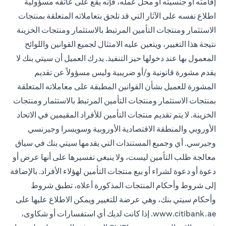
إقامته أو جنسيته أو محل عمله، فإنه يقع على عاتقه مسؤولية
اطلاع نفسه على الآثار التي قد تلحق بتعاملاته المتعلقة بمنتجات
الاستثمار ومنتجات التأمين المرتبط بالاستثمار ومنتجات الخزينة
نتيجة هذا التغيير، ويتعين عليه الامتثال لجميع القوانين واللوائح
المعمول بها عند دخولها حيز التنفيذ. يدرك العميل أن سيتي بنك لا
يقدم مشورة قانونية و/أو ضريبية وليس مسؤولاً عن تقديم
المشورة للعميل بشأن القوانين المطبقة على معاملاته المتعلقة
بمنتجات الاستثمار ومنتجات التأمين المرتبط بالاستثمار ومنتجات
الخزينة. لا يتم تقديم منتجات التأمين للأفراد المقيمين في الاتحاد
الأوروبي والمنطقة الاقتصادية الأوروبية وسويسرا وجيرنسي
وجيرسي. أي وجميع المستندات التي يقدمها سيتي بنك في سياق
معالجة طلب التأمين ليست، ولا ينبغي تفسيرها على أنها عرض أو
دعوة أو دعوة لشراء أو بيع منتجات التأمين لهؤلاء الأفراد. بالإضافة
إلى شروط وأحكام المنتجات المذكورة أعلاه، تطبق شروط
وأحكام سيتي بنك، وهي عرضة للتغيير ويمكن الاطلاع عليها على
www.citibank.ae
. إذا كانت لديك أي استفسارات أو شكاوى،