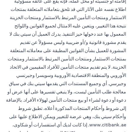
إقامته أو جنسيته أو محل عمله، فإنه يقع على عاتقه مسؤولية
اطلاع نفسه على الآثار التي قد تلحق بتعاملاته المتعلقة بمنتجات
الاستثمار ومنتجات التأمين المرتبط بالاستثمار ومنتجات الخزينة
نتيجة هذا التغيير، ويتعين عليه الامتثال لجميع القوانين واللوائح
المعمول بها عند دخولها حيز التنفيذ. يدرك العميل أن سيتي بنك لا
يقدم مشورة قانونية و/أو ضريبية وليس مسؤولاً عن تقديم
المشورة للعميل بشأن القوانين المطبقة على معاملاته المتعلقة
بمنتجات الاستثمار ومنتجات التأمين المرتبط بالاستثمار ومنتجات
الخزينة. لا يتم تقديم منتجات التأمين للأفراد المقيمين في الاتحاد
الأوروبي والمنطقة الاقتصادية الأوروبية وسويسرا وجيرنسي
وجيرسي. أي وجميع المستندات التي يقدمها سيتي بنك في سياق
معالجة طلب التأمين ليست، ولا ينبغي تفسيرها على أنها عرض أو
دعوة أو دعوة لشراء أو بيع منتجات التأمين لهؤلاء الأفراد. بالإضافة
إلى شروط وأحكام المنتجات المذكورة أعلاه، تطبق شروط
وأحكام سيتي بنك، وهي عرضة للتغيير ويمكن الاطلاع عليها على
www.citibank.ae
. إذا كانت لديك أي استفسارات أو شكاوى،