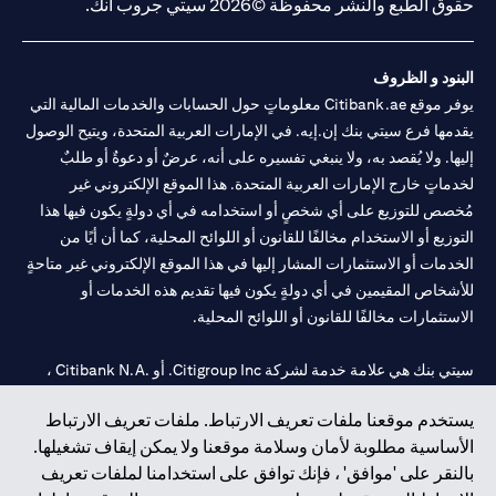
حقوق الطبع والنشر محفوظة ©2026 سيتي جروب انك.
البنود و الظروف
يوفر موقع Citibank.ae معلوماتٍ حول الحسابات والخدمات المالية التي
يقدمها فرع سيتي بنك إن.إيه. في الإمارات العربية المتحدة، ويتيح الوصول
إليها. ولا يُقصد به، ولا ينبغي تفسيره على أنه، عرضٌ أو دعوةٌ أو طلبٌ
لخدماتٍ خارج الإمارات العربية المتحدة. هذا الموقع الإلكتروني غير
مُخصص للتوزيع على أي شخصٍ أو استخدامه في أي دولةٍ يكون فيها هذا
التوزيع أو الاستخدام مخالفًا للقانون أو اللوائح المحلية، كما أن أيًا من
الخدمات أو الاستثمارات المشار إليها في هذا الموقع الإلكتروني غير متاحةٍ
للأشخاص المقيمين في أي دولةٍ يكون فيها تقديم هذه الخدمات أو
الاستثمارات مخالفًا للقانون أو اللوائح المحلية.
سيتي بنك هي علامة خدمة لشركة Citigroup Inc. أو .Citibank N.A ،
مستخدمة ومسجلة في جميع أنحاء العالم.
يستخدم موقعنا ملفات تعريف الارتباط. ملفات تعريف الارتباط
الأساسية مطلوبة لأمان وسلامة موقعنا ولا يمكن إيقاف تشغيلها.
سيتي بنك إن. إيه. الإمارات مسجل لدى مصرف الإمارات المركزي تحت
بالنقر على 'موافق' ، فإنك توافق على استخدامنا لملفات تعريف
أرقام التراخيص 202563 لفرع الوصل في دبي، 531989 لفرع مول