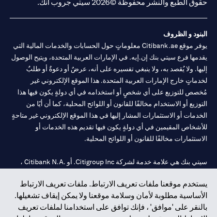
حقوق الطبع والنشر محفوظة ©2026 سيتي جروب انك.
البنود و الظروف
يوفر موقع Citibank.ae معلوماتٍ حول الحسابات والخدمات المالية التي
يقدمها فرع سيتي بنك إن.إيه. في الإمارات العربية المتحدة، ويتيح الوصول
إليها. ولا يُقصد به، ولا ينبغي تفسيره على أنه، عرضٌ أو دعوةٌ أو طلبٌ
لخدماتٍ خارج الإمارات العربية المتحدة. هذا الموقع الإلكتروني غير
مُخصص للتوزيع على أي شخصٍ أو استخدامه في أي دولةٍ يكون فيها هذا
التوزيع أو الاستخدام مخالفًا للقانون أو اللوائح المحلية، كما أن أيًا من
الخدمات أو الاستثمارات المشار إليها في هذا الموقع الإلكتروني غير متاحةٍ
للأشخاص المقيمين في أي دولةٍ يكون فيها تقديم هذه الخدمات أو
الاستثمارات مخالفًا للقانون أو اللوائح المحلية.
سيتي بنك هي علامة خدمة لشركة Citigroup Inc. أو .Citibank N.A ،
مستخدمة ومسجلة في جميع أنحاء العالم.
يستخدم موقعنا ملفات تعريف الارتباط. ملفات تعريف الارتباط
الأساسية مطلوبة لأمان وسلامة موقعنا ولا يمكن إيقاف تشغيلها.
سيتي بنك إن. إيه. الإمارات مسجل لدى مصرف الإمارات المركزي تحت
بالنقر على 'موافق' ، فإنك توافق على استخدامنا لملفات تعريف
أرقام التراخيص 202563 لفرع الوصل في دبي، 531989 لفرع مول