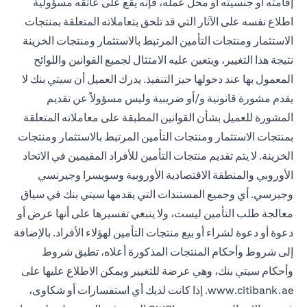
إقامته أو جنسيته أو محل عمله، فإنه يقع على عاتقه مسؤولية
اطلاع نفسه على الآثار التي قد تلحق بتعاملاته المتعلقة بمنتجات
الاستثمار ومنتجات التأمين المرتبط بالاستثمار ومنتجات الخزينة
نتيجة هذا التغيير، ويتعين عليه الامتثال لجميع القوانين واللوائح
المعمول بها عند دخولها حيز التنفيذ. يدرك العميل أن سيتي بنك لا
يقدم مشورة قانونية و/أو ضريبية وليس مسؤولاً عن تقديم
المشورة للعميل بشأن القوانين المطبقة على معاملاته المتعلقة
بمنتجات الاستثمار ومنتجات التأمين المرتبط بالاستثمار ومنتجات
الخزينة. لا يتم تقديم منتجات التأمين للأفراد المقيمين في الاتحاد
الأوروبي والمنطقة الاقتصادية الأوروبية وسويسرا وجيرنسي
وجيرسي. أي وجميع المستندات التي يقدمها سيتي بنك في سياق
معالجة طلب التأمين ليست، ولا ينبغي تفسيرها على أنها عرض أو
دعوة أو دعوة لشراء أو بيع منتجات التأمين لهؤلاء الأفراد. بالإضافة
إلى شروط وأحكام المنتجات المذكورة أعلاه، تطبق شروط
وأحكام سيتي بنك، وهي عرضة للتغيير ويمكن الاطلاع عليها على
www.citibank.ae
. إذا كانت لديك أي استفسارات أو شكاوى،