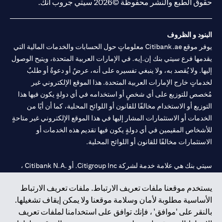
حقوق الطبع والنشر محفوظة ©2026 سيتي جروب انك.
البنود و الظروف
يوفر موقع Citibank.ae معلوماتٍ حول الحسابات والخدمات المالية التي
يقدمها فرع سيتي بنك إن.إيه. في الإمارات العربية المتحدة، ويتيح الوصول
إليها. ولا يُقصد به، ولا ينبغي تفسيره على أنه، عرضٌ أو دعوةٌ أو طلبٌ
لخدماتٍ خارج الإمارات العربية المتحدة. هذا الموقع الإلكتروني غير
مُخصص للتوزيع على أي شخصٍ أو استخدامه في أي دولةٍ يكون فيها هذا
التوزيع أو الاستخدام مخالفًا للقانون أو اللوائح المحلية، كما أن أيًا من
الخدمات أو الاستثمارات المشار إليها في هذا الموقع الإلكتروني غير متاحةٍ
للأشخاص المقيمين في أي دولةٍ يكون فيها تقديم هذه الخدمات أو
الاستثمارات مخالفًا للقانون أو اللوائح المحلية.
سيتي بنك هي علامة خدمة لشركة Citigroup Inc. أو .Citibank N.A ،
مستخدمة ومسجلة في جميع أنحاء العالم.
يستخدم موقعنا ملفات تعريف الارتباط. ملفات تعريف الارتباط
الأساسية مطلوبة لأمان وسلامة موقعنا ولا يمكن إيقاف تشغيلها.
سيتي بنك إن. إيه. الإمارات مسجل لدى مصرف الإمارات المركزي تحت
بالنقر على 'موافق' ، فإنك توافق على استخدامنا لملفات تعريف
أرقام التراخيص 202563 لفرع الوصل في دبي، 531989 لفرع مول