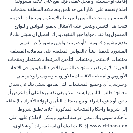
إقامته أو جنسيته أو محل عمله، فإنه يقع على عاتقه مسؤولية
اطلاع نفسه على الآثار التي قد تلحق بتعاملاته المتعلقة بمنتجات
الاستثمار ومنتجات التأمين المرتبط بالاستثمار ومنتجات الخزينة
نتيجة هذا التغيير، ويتعين عليه الامتثال لجميع القوانين واللوائح
المعمول بها عند دخولها حيز التنفيذ. يدرك العميل أن سيتي بنك لا
يقدم مشورة قانونية و/أو ضريبية وليس مسؤولاً عن تقديم
المشورة للعميل بشأن القوانين المطبقة على معاملاته المتعلقة
بمنتجات الاستثمار ومنتجات التأمين المرتبط بالاستثمار ومنتجات
الخزينة. لا يتم تقديم منتجات التأمين للأفراد المقيمين في الاتحاد
الأوروبي والمنطقة الاقتصادية الأوروبية وسويسرا وجيرنسي
وجيرسي. أي وجميع المستندات التي يقدمها سيتي بنك في سياق
معالجة طلب التأمين ليست، ولا ينبغي تفسيرها على أنها عرض أو
دعوة أو دعوة لشراء أو بيع منتجات التأمين لهؤلاء الأفراد. بالإضافة
إلى شروط وأحكام المنتجات المذكورة أعلاه، تطبق شروط
وأحكام سيتي بنك، وهي عرضة للتغيير ويمكن الاطلاع عليها على
www.citibank.ae
. إذا كانت لديك أي استفسارات أو شكاوى،