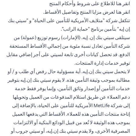
(opens in a new tab)
انقر هنا
للاطلاع على شروط وأحكام المنتج
(opens in a new tab)
انقر هنا
لعرض مزايا المنتج وتفاصيل الأقساط.
تتكفل شركة "متلايف الأمريكية للتأمين على الحياة" و "سيتي بنك
إن إيه" بتأمين برنامج "حماية الراتب".
سيتلقى سيتي بنك إن. إيه. (الإمارات) رسوم توزيع (عمولة) من
شركة التأمين تعادل نسبة مئوية من إجمالي الأقساط المستحقة
الدفع. قد تحصل كيانات أخرى تابعة لسيتي على أجر إضافي مقابل
توفير خدمات إدارة المنتجات.
لا يتحمل سيتي بنك إن.إيه. أية مسؤولية حال رفض أي طلب و / أو
مطالبة بموجب وثيقة التأمين هذه. لا يقوم سيتي بنك إن.إيه بتوفير
خدمات التأمين أو إصدار وثائق التأمين، وإنما يوفر فقط خدمة
دعم العملاء عن طريق استلام المدفوعات من العميل وتحويلها
إلى شركة MetLife الأمريكية للتأمين على الحياة، بالإضافة إلى
إتاحة منتجات التأمين هذه للعملاء. الأقساط التي يدفعها العميل
بموجب هذه الوثيقة لا تُعد من قبيل الودائع البنكية أو الالتزامات
المصرفية الأخرى، ولا يقدم سيتي بنك إن.إيه، أو سيتي جروب أو