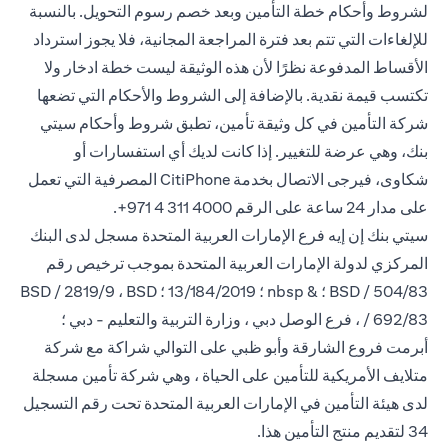
لشروط وأحكام خطة التأمين وبعد خصم رسوم التحويل. بالنسبة
للإلغاءات التي تتم بعد فترة المراجعة المجانية، فلا يجوز استرداد
الأقساط المدفوعة نظرًا لأن هذه الوثيقة ليست خطة ادخار ولا
تكتسب قيمة نقدية. بالإضافة إلى الشروط والأحكام التي تضعها
شركة التأمين في كل وثيقة تأمين، تطبق شروط وأحكام سيتي
بنك، وهي عرضة للتغيير. إذا كانت لديك أي استفسارات أو
شكاوى، فيرجى الاتصال بخدمة CitiPhone
المصرفية التي تعمل
على مدار 24 ساعة على
الرقم 4000 311 4 971+.
سيتي بنك إن إيه فرع الإمارات العربية المتحدة مسجل لدى البنك
المركزي لدولة الإمارات العربية المتحدة بموجب ترخيص رقم
BSD / 504/83 ؛ & nbsp ؛ 13/184/2019 ؛ BSD / 2819/9 ، BSD
/ 692/83 ، فرع الوصل دبي ، وزارة التربية والتعليم - دبي ؛
أبرمت فروع الشارقة وأبو ظبي على التوالي شراكة مع شركة
متلايف الأمريكية للتأمين على الحياة ، وهي شركة تأمين مسجلة
لدى هيئة التأمين في الإمارات العربية المتحدة تحت رقم التسجيل
34 لتقديم منتج التأمين هذا.