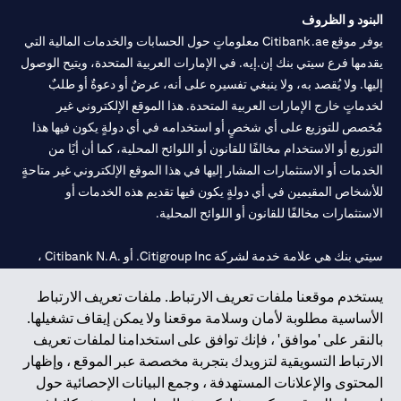
البنود و الظروف
يوفر موقع Citibank.ae معلوماتٍ حول الحسابات والخدمات المالية التي
يقدمها فرع سيتي بنك إن.إيه. في الإمارات العربية المتحدة، ويتيح الوصول
إليها. ولا يُقصد به، ولا ينبغي تفسيره على أنه، عرضٌ أو دعوةٌ أو طلبٌ
لخدماتٍ خارج الإمارات العربية المتحدة. هذا الموقع الإلكتروني غير
مُخصص للتوزيع على أي شخصٍ أو استخدامه في أي دولةٍ يكون فيها هذا
التوزيع أو الاستخدام مخالفًا للقانون أو اللوائح المحلية، كما أن أيًا من
الخدمات أو الاستثمارات المشار إليها في هذا الموقع الإلكتروني غير متاحةٍ
للأشخاص المقيمين في أي دولةٍ يكون فيها تقديم هذه الخدمات أو
الاستثمارات مخالفًا للقانون أو اللوائح المحلية.
سيتي بنك هي علامة خدمة لشركة Citigroup Inc. أو .Citibank N.A ،
مستخدمة ومسجلة في جميع أنحاء العالم.
يستخدم موقعنا ملفات تعريف الارتباط. ملفات تعريف الارتباط
الأساسية مطلوبة لأمان وسلامة موقعنا ولا يمكن إيقاف تشغيلها.
سيتي بنك إن. إيه. الإمارات مسجل لدى مصرف الإمارات المركزي تحت
بالنقر على 'موافق' ، فإنك توافق على استخدامنا لملفات تعريف
أرقام التراخيص 202563 لفرع الوصل في دبي، 531989 لفرع مول
الارتباط التسويقية لتزويدك بتجربة مخصصة عبر الموقع ، وإظهار
الإمارات في دبي، و
CN-1002019
لفرع أبوظبي. هاتف: 4000 311 04.
المحتوى والإعلانات المستهدفة ، وجمع البيانات الإحصائية حول
فرع سيتي بنك إن إيه - الإمارات العربية المتحدة مرخص من مصرف