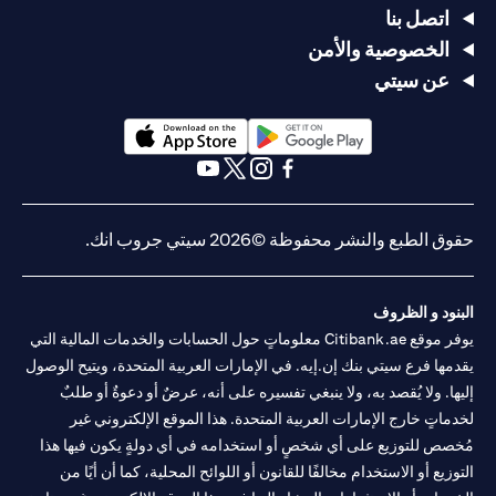
اتصل بنا
الخصوصية والأمن
عن سيتي
(opens in a new tab)
(opens in a new tab)
(opens in a new tab)
(opens in a new tab)
(opens in a new tab)
(opens in a new tab)
حقوق الطبع والنشر محفوظة ©2026 سيتي جروب انك.
البنود و الظروف
يوفر موقع Citibank.ae معلوماتٍ حول الحسابات والخدمات المالية التي
يقدمها فرع سيتي بنك إن.إيه. في الإمارات العربية المتحدة، ويتيح الوصول
إليها. ولا يُقصد به، ولا ينبغي تفسيره على أنه، عرضٌ أو دعوةٌ أو طلبٌ
لخدماتٍ خارج الإمارات العربية المتحدة. هذا الموقع الإلكتروني غير
مُخصص للتوزيع على أي شخصٍ أو استخدامه في أي دولةٍ يكون فيها هذا
التوزيع أو الاستخدام مخالفًا للقانون أو اللوائح المحلية، كما أن أيًا من