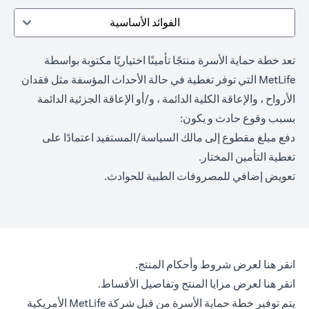
الفوائد الأساسية
تعد خطة حماية الأسرة منتجًا تأمينًا اختياريًا مكتوبة بواسطة
MetLife التي توفر تغطية في حالة الأحداث المؤسفة مثل فقدان
الأرواح ، والإعاقة الكلية الدائمة ، و/أو الإعاقة الجزئية الدائمة
بسبب وقوع حادث و يكون:
دفع مبلغ مقطوع إلى مالك السياسة/المستفيد اعتمادًا على
تغطية التأمين المختار.
تعويض إضافي للمصروفات الطبية للحوادث.
(opens in a new tab)
انقر هنا
لعرض شروط وأحكام المنتج.
(opens in a new tab)
انقر هنا
لعرض مزايا المنتج وتفاصيل الأقساط.
يتم توفير خطة حماية الأسرة من قبل شركة MetLife الأمريكية