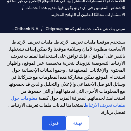
الخدمات أو الاستثمارات المشار إليها في هذا الموقع الإلكتروني غير متاحةٍ
للأشخاص المقيمين في أي دولةٍ يكون فيها تقديم هذه الخدمات أو
الاستثمارات مخالفًا للقانون أو اللوائح المحلية.
سيتي بنك هي علامة خدمة لشركة Citigroup Inc. أو .Citibank N.A ،
مستخدمة ومسجلة في جميع أنحاء العالم.
يستخدم موقعنا ملفات تعريف الارتباط. ملفات تعريف الارتباط
الأساسية مطلوبة لأمان وسلامة موقعنا ولا يمكن إيقاف تشغيلها.
سيتي بنك إن. إيه. الإمارات مسجل لدى مصرف الإمارات المركزي تحت
بالنقر على 'موافق' ، فإنك توافق على استخدامنا لملفات تعريف
أرقام التراخيص 202563 لفرع الوصل في دبي، 531989 لفرع مول
الارتباط التسويقية لتزويدك بتجربة مخصصة عبر الموقع ، وإظهار
الإمارات في دبي، و
CN-1002019
لفرع أبوظبي. هاتف: 4000 311 04.
المحتوى والإعلانات المستهدفة ، وجمع البيانات الإحصائية حول
فرع سيتي بنك إن إيه - الإمارات العربية المتحدة مرخص من مصرف
استخدام الموقع. يمكن مشاركة هذه المعلومات مع شركائنا في
الإمارات العربية المتحدة المركزي كفرع لبنك أجنبي.
وسائل التواصل الاجتماعي والإعلان والتحليل والذين قد يجمعونها
سيتي بنك إن إيه الإمارات العربية المتحدة مرخص من هيئة الأوراق المالية
مع المعلومات الأخرى التي قدمتها لهم أو التي جمعوها من
والسلع في الإمارات العربية المتحدة ("SCA") للقيام بالنشاط المالي لـ أ)
استخدامك لخدماتهم. لمعرفة المزيد حول كيفية
معلومات حول
الاستشارات المالية والتعريف والترويج بموجب ترخيص رقم
ملفات تعريف الارتباط
استخدامنا لبيانات ملفات تعريف الارتباط ،
20200000097 ب) وسيط تداول في الأسواق الدولية بموجب ترخيص
تفضل بزيارة.
رقم 20200000198 ج) إدارة المحافظ بموجب ترخيص رقم
20200000240 د) الحفظ بموجب ترخيص رقم 602003.
تهيئة
قبول
حقوق الطبع والنشر محفوظة ©2026 سيتي جروب انك.