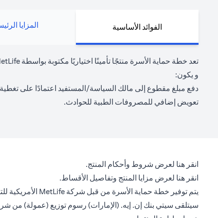
المزايا الرئي
الفوائد الأساسية
و يكون:
دفع مبلغ مقطوع إلى مالك السياسة/المستفيد اعتمادًا على تغطية ا
تعويض إضافي للمصروفات الطبية للحوادث.
(opens in a new tab)
انقر هنا
لعرض شروط وأحكام المنتج.
(opens in a new tab)
انقر هنا
لعرض مزايا المنتج وتفاصيل الأقساط.
يتم توفير خطة حماية الأسرة من قبل شركة MetLife الأمريكية للتأمين على الحياة، ويقتصر دور سيتي بنك إن. إيه. على التوزيع فقط.
سيتلقى سيتي بنك إن. إيه. (الإمارات) رسوم توزيع (عمولة) من شر