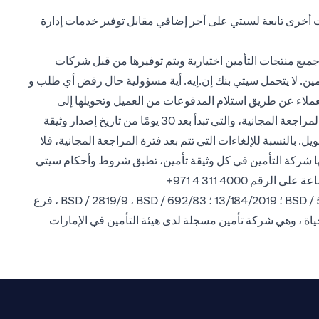
ت أخرى تابعة لسيتي على أجر إضافي مقابل توفير خدمات إدارة
ميع منتجات التأمين اختيارية ويتم توفيرها من قبل شركات
تأمين. لا يتحمل سيتي بنك إن.إيه. أية مسؤولية حال رفض أي طلب و
العملاء عن طريق استلام المدفوعات من العميل وتحويلها إلى
شركة التأمين، بالإضافة إلى إتاحة منتجات التأمين هذه للعملاء. يحق للعملاء إلغاء وثائق التأمين في أي وقت. إذا تم إلغاء الوثيقة خلال فترة المراجعة المجانية، والتي تبدأ بعد 30 يومًا من تاريخ إصدار وثيقة
 بالنسبة للإلغاءات التي تتم بعد فترة المراجعة المجانية، فلا
عها شركة التأمين في كل وثيقة تأمين، تطبق شروط وأحكام سيتي
الرقم 4000 311 4 971+
إن سيتي بنك إن إيه فرع الإمارات العربية المتحدة مسجل لدى البنك المركزي لدولة الإمارات العربية المتحدة بموجب ترخيص رقم BSD / 504/83 ؛ 13/184/2019 ؛ BSD / 2819/9 ، BSD / 692/83 ، فرع
حياة ، وهي شركة تأمين مسجلة لدى هيئة التأمين في الإمارات