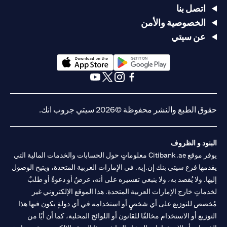
اتصل بنا
الخصوصية والأمن
عن سيتي
opens in a new tab
opens in a new tab
opens in a new tab
opens in a new tab
opens in a new tab
opens in a new tab
حقوق الطبع والنشر محفوظة ©2026 سيتي جروب انك.
البنود و الظروف
يوفر موقع Citibank.ae معلوماتٍ حول الحسابات والخدمات المالية التي
يقدمها فرع سيتي بنك إن.إيه. في الإمارات العربية المتحدة، ويتيح الوصول
إليها. ولا يُقصد به، ولا ينبغي تفسيره على أنه، عرضٌ أو دعوةٌ أو طلبٌ
لخدماتٍ خارج الإمارات العربية المتحدة. هذا الموقع الإلكتروني غير
مُخصص للتوزيع على أي شخصٍ أو استخدامه في أي دولةٍ يكون فيها هذا
التوزيع أو الاستخدام مخالفًا للقانون أو اللوائح المحلية، كما أن أيًا من