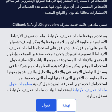
الخدمات أو الاستثمارات المشار إليها في هذا الموقع الإلكتروني غير متاحةٍ
للأشخاص المقيمين في أي دولةٍ يكون فيها تقديم هذه الخدمات أو
الاستثمارات مخالفًا للقانون أو اللوائح المحلية.
سيتي بنك هي علامة خدمة لشركة Citigroup Inc. أو .Citibank N.A ،
مستخدمة ومسجلة في جميع أنحاء العالم.
يستخدم موقعنا ملفات تعريف الارتباط. ملفات تعريف الارتباط
الأساسية مطلوبة لأمان وسلامة موقعنا ولا يمكن إيقاف تشغيلها.
سيتي بنك إن. إيه. الإمارات مسجل لدى مصرف الإمارات المركزي تحت
بالنقر على 'موافق' ، فإنك توافق على استخدامنا لملفات تعريف
أرقام التراخيص 202563 لفرع الوصل في دبي، 531989 لفرع مول
الارتباط التسويقية لتزويدك بتجربة مخصصة عبر الموقع ، وإظهار
الإمارات في دبي، و CN-1002019 لفرع أبوظبي. هاتف: 4000 311 04.
المحتوى والإعلانات المستهدفة ، وجمع البيانات الإحصائية حول
فرع سيتي بنك إن إيه - الإمارات العربية المتحدة مرخص من مصرف
استخدام الموقع. يمكن مشاركة هذه المعلومات مع شركائنا في
الإمارات العربية المتحدة المركزي كفرع لبنك أجنبي.
وسائل التواصل الاجتماعي والإعلان والتحليل والذين قد يجمعونها
سيتي بنك إن إيه الإمارات العربية المتحدة مرخص من هيئة الأوراق المالية
مع المعلومات الأخرى التي قدمتها لهم أو التي جمعوها من
والسلع في الإمارات العربية المتحدة ("SCA") للقيام بالنشاط المالي لـ أ)
استخدامك لخدماتهم. لمعرفة المزيد حول كيفية
معلومات حول
الاستشارات المالية والتعريف والترويج بموجب ترخيص رقم
ملفات تعريف الارتباط
استخدامنا لبيانات ملفات تعريف الارتباط ،
20200000097 ب) وسيط تداول في الأسواق الدولية بموجب ترخيص
تفضل بزيارة.
رقم 20200000198 ج) إدارة المحافظ بموجب ترخيص رقم
20200000240 د) الحفظ بموجب ترخيص رقم 602003.
تهيئة
قبول
حقوق الطبع والنشر محفوظة ©2026 سيتي جروب انك.