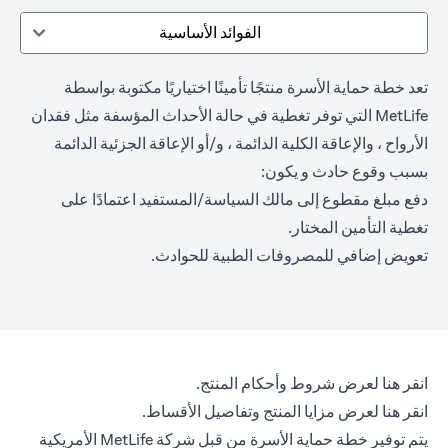
الفوائد الأساسية
تعد خطة حماية الأسرة منتجًا تأمينًا اختياريًا مكتوبة بواسطة
MetLife التي توفر تغطية في حالة الأحداث المؤسفة مثل فقدان
الأرواح ، والإعاقة الكلية الدائمة ، و/أو الإعاقة الجزئية الدائمة
بسبب وقوع حادث و يكون:
دفع مبلغ مقطوع إلى مالك السياسة/المستفيد اعتمادًا على
تغطية التأمين المختار.
تعويض إضافي للمصروفات الطبية للحوادث.
opens in a new tab
انقر هنا
لعرض شروط وأحكام المنتج.
opens in a new tab
انقر هنا
لعرض مزايا المنتج وتفاصيل الأقساط.
يتم توفير خطة حماية الأسرة من قبل شركة MetLife الأمريكية