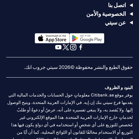
اتصل بنا
الخصوصية والأمن
عن سيتي
opens in a new tab
opens in a new tab
opens in a new tab
opens in a new tab
opens in a new tab
opens in a new tab
حقوق الطبع والنشر محفوظة ©2026 سيتي جروب انك.
البنود و الظروف
يوفر موقع Citibank.ae معلوماتٍ حول الحسابات والخدمات المالية التي
يقدمها فرع سيتي بنك إن.إيه. في الإمارات العربية المتحدة، ويتيح الوصول
إليها. ولا يُقصد به، ولا ينبغي تفسيره على أنه، عرضٌ أو دعوةٌ أو طلبٌ
لخدماتٍ خارج الإمارات العربية المتحدة. هذا الموقع الإلكتروني غير
مُخصص للتوزيع على أي شخصٍ أو استخدامه في أي دولةٍ يكون فيها هذا
التوزيع أو الاستخدام مخالفًا للقانون أو اللوائح المحلية، كما أن أيًا من