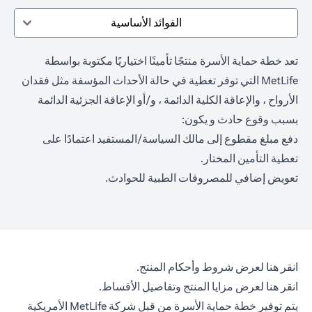
الفوائد الأساسية
تعد خطة حماية الأسرة منتجًا تأمينًا اختياريًا مكتوبة بواسطة
MetLife التي توفر تغطية في حالة الأحداث المؤسفة مثل فقدان
الأرواح ، والإعاقة الكلية الدائمة ، و/أو الإعاقة الجزئية الدائمة
بسبب وقوع حادث و يكون:
دفع مبلغ مقطوع إلى مالك السياسة/المستفيد اعتمادًا على
تغطية التأمين المختار.
تعويض إضافي للمصروفات الطبية للحوادث.
opens in a new tab
انقر هنا
لعرض شروط وأحكام المنتج.
opens in a new tab
انقر هنا
لعرض مزايا المنتج وتفاصيل الأقساط.
يتم توفير خطة حماية الأسرة من قبل شركة MetLife الأمريكية