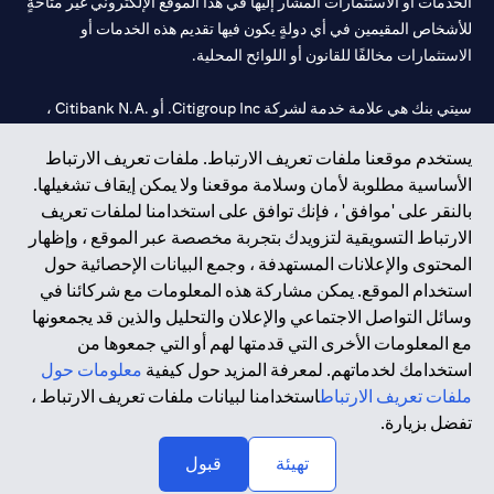
الخدمات أو الاستثمارات المشار إليها في هذا الموقع الإلكتروني غير متاحةٍ
للأشخاص المقيمين في أي دولةٍ يكون فيها تقديم هذه الخدمات أو
الاستثمارات مخالفًا للقانون أو اللوائح المحلية.
سيتي بنك هي علامة خدمة لشركة Citigroup Inc. أو .Citibank N.A ،
مستخدمة ومسجلة في جميع أنحاء العالم.
يستخدم موقعنا ملفات تعريف الارتباط. ملفات تعريف الارتباط
الأساسية مطلوبة لأمان وسلامة موقعنا ولا يمكن إيقاف تشغيلها.
سيتي بنك إن. إيه. الإمارات مسجل لدى مصرف الإمارات المركزي تحت
بالنقر على 'موافق' ، فإنك توافق على استخدامنا لملفات تعريف
أرقام التراخيص 202563 لفرع الوصل في دبي، 531989 لفرع مول
الارتباط التسويقية لتزويدك بتجربة مخصصة عبر الموقع ، وإظهار
الإمارات في دبي، و CN-1002019 لفرع أبوظبي. هاتف: 4000 311 04.
المحتوى والإعلانات المستهدفة ، وجمع البيانات الإحصائية حول
فرع سيتي بنك إن إيه - الإمارات العربية المتحدة مرخص من مصرف
استخدام الموقع. يمكن مشاركة هذه المعلومات مع شركائنا في
الإمارات العربية المتحدة المركزي كفرع لبنك أجنبي.
وسائل التواصل الاجتماعي والإعلان والتحليل والذين قد يجمعونها
سيتي بنك إن إيه الإمارات العربية المتحدة مرخص من هيئة الأوراق المالية
مع المعلومات الأخرى التي قدمتها لهم أو التي جمعوها من
والسلع في الإمارات العربية المتحدة ("SCA") للقيام بالنشاط المالي لـ أ)
استخدامك لخدماتهم. لمعرفة المزيد حول كيفية
معلومات حول
الاستشارات المالية والتعريف والترويج بموجب ترخيص رقم
ملفات تعريف الارتباط
استخدامنا لبيانات ملفات تعريف الارتباط ،
20200000097 ب) وسيط تداول في الأسواق الدولية بموجب ترخيص
تفضل بزيارة.
رقم 20200000198 ج) إدارة المحافظ بموجب ترخيص رقم
20200000240 د) الحفظ بموجب ترخيص رقم 602003.
تهيئة
قبول
حقوق الطبع والنشر محفوظة ©2026 سيتي جروب انك.